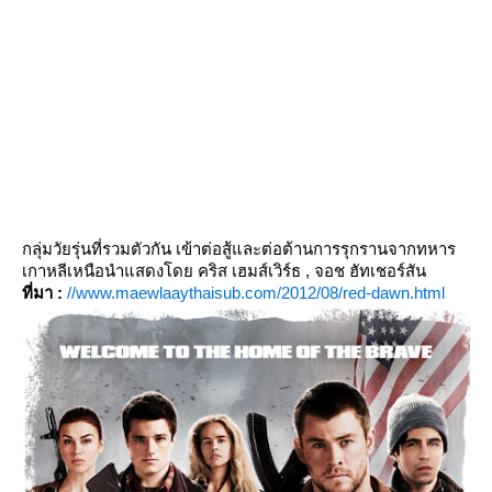
กลุ่มวัยรุ่นที่รวมตัวกัน เข้าต่อสู้และต่อต้านการรุกรานจากทหาร
เกาหลีเหนือนำแสดงโดย คริส เฮมส์เวิร์ธ , จอช ฮัทเชอร์สัน
ที่มา :
//www.maewlaaythaisub.com/2012/08/red-dawn.html