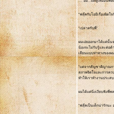
.... อืม...แต่ดูเหมือนพ
“ฟลุ๊คกับโอมีเรื่องผิดใ
“เปล่าครับพี่”
ผมเอ่ยออกมาได้แค่นั้นจ
น้องจะไม่รับรู้และต่อต
เลียนแบบท่าทางของผ
“แต่จากสัญชาติญาณการเ
สภาพจิตใจและการควบค
ทำให้เราทำงานประสบควา
ผมได้แต่นิ่งเงียบฟังพี่
“ฟลุ๊คเป็นเด็กน่ารักนะ