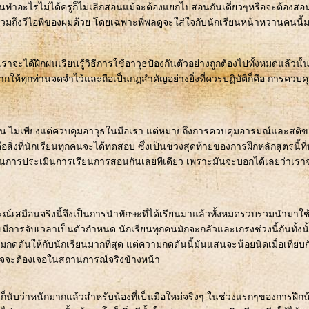
นทำอะไรไม่ได้ครูก็ไม่เลิกสอนแม้จะต้องแยกไปสอนกันเดี่ยวๆหรือจะต้องสอ
งก็รวมถึงวีไอพีของผมด้วย โดยเฉพาะพี่พลดูจะใส่ใจกับนักเรียนหน้าหวานคนนี้
เราจะได้ฝึกฝนเรียนรู้วิธีการใช้อาวุธป้องกันตัวอย่างถูกต้องไปทั้งหมดแล้วนั้
ยากให้ทุกท่านจดจำไว้และถือเป็นกฏสำคัญอย่างยิ่งที่ควรปฏิบัติก็คือ การควบค
นั้น ไม่เพียงแต่ควบคุมอาวุธในมือเรา แต่หมายถึงการควบคุมอารมณ์และสติ
คือสิ่งที่นักเรียนทุกคนจะได้ทดสอบ ซึ่งเป็นช่วงสุดท้ายของการฝึกหลักสูตรนี้ที่
เป็นการประเมินการเรียนการสอนกันเลยทีเดียว เพราะมันจะบอกได้เลยว่าเรา
่
สมือนจริงนี้จึงเป็นการนำทักษะที่ได้เรียนมาแล้วทั้งหมดรวบรวมนำมาใช
มีการจับเวลาเป็นตัวกำหนด นักเรียนทุกคนมักจะกลัวและเกรงช่วงนี้กันทั้งนั
มกดดันให้กับนักเรียนมากที่สุด แต่ความกดดันนี้มันแสนจะน้อยนิดเมื่อเทียบก
าจจะต้องเจอในสถานการณ์จริงข้างหน้า
ี้ก็นับว่าหนักมากแล้วสำหรับน้องที่เป็นมือใหม่จริงๆ ในช่วงแรกๆของการฝึกน