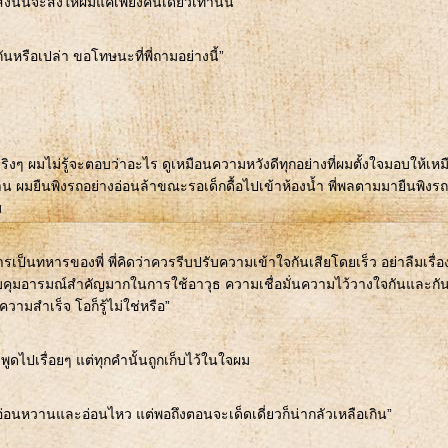
ิษสงนั้นจะส่งให้ผมแค่เพียงคนเดียวเท่านั้น
จกันหรือเปล่า ขอโทษนะที่พี่ถามอย่างนี้”
ริงๆ ผมไม่รู้จะตอบว่าอะไร ดูเหมือนความหวังดีทุกอย่างที่ผมตั้งใจมอบให้เห
้าน ผมยืนพิงรถอย่างอ่อนล้าขณะรอเด็กดื้อไปเข้าห้องน้ำ พี่พลตามมายืนพิงรถ
ม
ป็นทหารของพี่ พี่คิดว่าควรรีบปรับความเข้าใจกันเสียโดยเร็ว อย่าลืมเรื่อ
ุมอารมณ์สำคัญมากในการใช้อาวุธ ความเชื่อมั่นความไว้วางใจกันและกั
มสำเร็จ โอก็รู้ไม่ใช่หรือ”
พลพูดไปเรื่อยๆ แต่ทุกคำนั้นถูกเก็บไว้ในใจผม
 อ่อนหวานและอ่อนไหว แต่พอถึงตอนจะเด็ดเดี่ยวก็น่ากลัวเหลือเกิน”