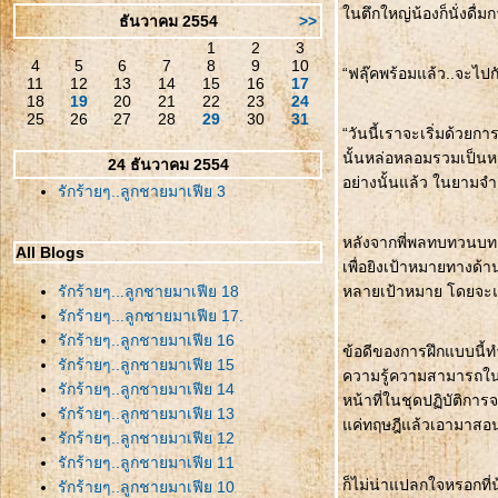
นตึกใหญ่น้องก็นั่งดื่ม
ธันวาคม 2554
>>
1
2
3
4
5
6
7
8
9
10
“ฟลุ๊คพร้อมแล้ว..จะไปก
11
12
13
14
15
16
17
18
19
20
21
22
23
24
25
26
27
28
29
30
31
“วันนี้เราจะเริ่มด้วยก
นั้นหล่อหลอมรวมเป็นหนึ
24 ธันวาคม 2554
อย่างนั้นแล้ว ในยามจำเ
รักร้ายๆ..ลูกชายมาเฟีย 3
หลังจากพี่พลทบทวนบทเร
All Blogs
เพื่อยิงเป้าหมายทางด้
รักร้ายๆ...ลูกชายมาเฟีย 18
หลายเป้าหมาย โดยจะแบ
รักร้ายๆ...ลูกชายมาเฟีย 17.
รักร้ายๆ..ลูกชายมาเฟีย 16
ข้อดีของการฝึกแบบนี้ทำใ
รักร้ายๆ..ลูกชายมาเฟีย 15
ความรู้ความสามารถในการ
รักร้ายๆ..ลูกชายมาเฟีย 14
หน้าที่ในชุดปฏิบัติการจร
รักร้ายๆ..ลูกชายมาเฟีย 13
ค่ทฤษฎีแล้วเอามาสอ
รักร้ายๆ..ลูกชายมาเฟีย 12
รักร้ายๆ..ลูกชายมาเฟีย 11
ก็ไม่น่าแปลกใจหรอกที
รักร้ายๆ..ลูกชายมาเฟีย 10