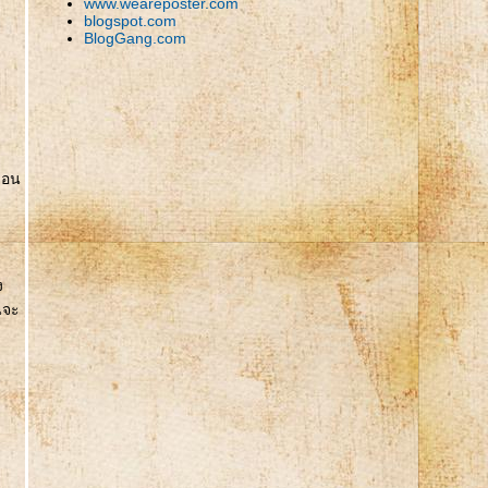
www.weareposter.com
blogspot.com
BlogGang.com
มือน
ง
นจะ