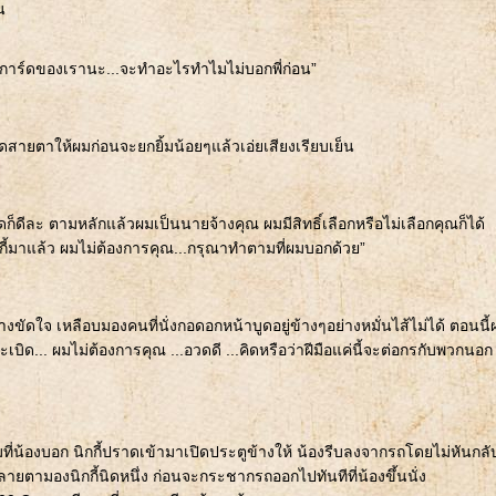
น
บอดี้การ์ดของเรานะ...จะทำอะไรทำไมไม่บอกพี่ก่อน”
วัดสายตาให้ผมก่อนจะยกยิ้มน้อยๆแล้วเอ่ยเสียงเรียบเย็น
้การ์ดก็ดีละ ตามหลักแล้วผมเป็นนายจ้างคุณ ผมมีสิทธิ์เลือกหรือไม่เลือกคุณก็ได้
กกี้มาแล้ว ผมไม่ต้องการคุณ...กรุณาทำตามที่ผมบอกด้วย”
ขัดใจ เหลือบมองคนที่นั่งกอดอกหน้าบูดอยู่ข้างๆอย่างหมั่นไส้ไม่ได้ ตอนนี้
บิด... ผมไม่ต้องการคุณ ...อวดดี ...คิดหรือว่าฝีมือแค่นี้จะต่อกรกับพวกนอก
ี่น้องบอก นิกกี้ปราดเข้ามาเปิดประตูข้างให้ น้องรีบลงจากรถโดยไม่หันกลั
ตามองนิกกี้นิดหนึ่ง ก่อนจะกระชากรถออกไปทันทีที่น้องขึ้นนั่ง