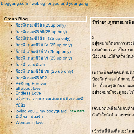
Bloggang.com : weblog for you and your gang
Group Blog
รักร้ายๆ..ลูกชายมาเฟีย
ก้องพีเดอะซีรี่ย์ I(25up only)
ก้องพีเดอะซีรี่ย์II(25 up only)
3.
ก้องพีเดอะซีรี่ย์ III (25 up only)
อยู่ๆผมก็เกิดอาการหวง
ก้องพี เดอะซีรีย์ IV (25 up only)
้มกับแววตาเป็นประกาย
ก้องพี เดอะซีรีย์ V (25 up only)
น้องเลย แม้สักครั้ง มัน
ก้องพี เดอะซีรีย์ VI (25 up only)
ก้องพี..ตอนพิเศษ
ก้องพี เดอะซีรีย์ VII (25 up only)
เพราะน้องคือคนที่ผมต้อ
ก้องพีเดอะซีรี่ย์ปี2
ป้องกันตัวเองได้กลายเป
P+Kong Forever
ไง...ตั้งแต่รู้จักกันมา
all about love
อย่างผมก็มักจะพูดอะไร
Endless Love
จ้งข่าว..อยากรวมเล่มแฟนฟิคเดอะซี
ร่ย์ปี1.
เจ็บปวดเหลือเกินกับคำที
loving you ...my bodyguard
กำลังใกล้เข้ามาทุกขณะ 
พี่เลี้ยง...น้องรัก
Woman in love
เช้าวันนี้น้องตื่นเอง