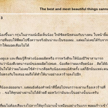
The best and most beautiful things canno
 3
น้องขึ้นมา กรุ่นในอารมณ์เมื่อเห็นน้อง ใกล้ชิดสนิทสนมกับบางคน ใบหน้ายิ้ม
ที่มอบให้พี่พลไปซึ่งความจริงมันน่าจะเป็นของผม...แต่ผมไม่เคยได้รับจาก
ทำให้ผมอดเคืองไม่ได้
งดูแล และที่ผมรู้สึกห่วงน้องผมผิดหรือ การหวังดีจะให้น้องมีวิชาสามารถ
็นว่าน้องตีเจตนารมณ์ของผมผิดไปหมด...น้องคิดว่าผมเกลียดน้อง ...คิดได้ยั
ผมมั่นใจได้ว่าผมไม่เคยใช้คำว่าเกลียดกับน้องเลยแม้สักครั้ง แต่ก็อีกนั่นแหล่ะค
ไม่ตรงกับใจเสมอ ผมถึงได้ทำให้บางอย่างเลวร้ายลงไปอีก
่น้องเอ่ยออกมา..แต่ผมยังต้องทำหน้าที่นี้ต่อไปจนกว่าจะผ่านเรื่องเลวร้ายที่
...ขอให้ทุกอย่างผ่านไปได้ด้วยดี ผมหวังว่ามันจะเป็นอย่างนั้นนะครับ
โดยที่ผมไม่ต้องเสียแรงไปลากให้ลุกไปอาบน้ำเหมือนอย่างวันแรก พอผมก้าวเข้