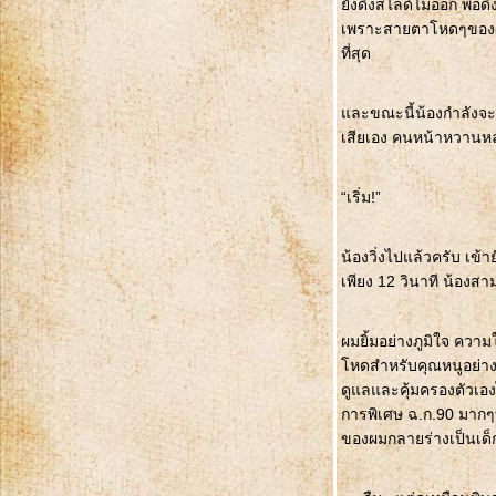
ังดึงสไลด์ไม่ออก พอดึง
เพราะสายตาโหดๆของผมที
ที่สุด
ละขณะนี้น้องกำลังจะเข
เสียเอง คนหน้าหวานห
“เริ่ม!”
น้องวิ่งไปแล้วครับ เข
เพียง 12 วินาที น้อง
ผมยิ้มอย่างภูมิใจ ความ
หดสำหรับคุณหนูอย่างน้
ดูแลและคุ้มครองตัวเอง
การพิเศษ ฉ.ก.90 มากๆที
ของผมกลายร่างเป็นเด็กหน