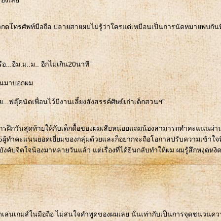
ื่องเลย”
วกดโทรศัพท์มือถือ ปลายสายผมไม่รู้ว่าใครแต่เหมือนเป็นการนัดหมายพบกันที
รือ...อืม.ม..ม.. อีกไม่เกิน20นาที”
็หันมาบอกผม
้วย...ฟลุ๊คนัดเพื่อนไว้มีงานเลี้ยงสังสรรค์ศิษย์เก่าเด็กสวนฯ”
องการฝึกวันสุดท้ายให้กับเด็กดื้อของผมเสียหน่อยแถมน้องสามารถทำคะแนนผ่า
้ทำคะแนนยอดเยี่ยมของกลุ่มด้วยและก็อยากจะถือโอกาสปรับความเข้าใจที
งคับจิตใจน้องมาหลายวันแล้ว แต่เรื่องที่ได้ยินกลับทำให้ผม ผมรู้สึกหงุดหงิ
เปิดเล่นเกมส์ในมือถือ ไม่สนใจคำพูดของผมเลย นั่นเท่ากับเป็นการจุดชนวนค