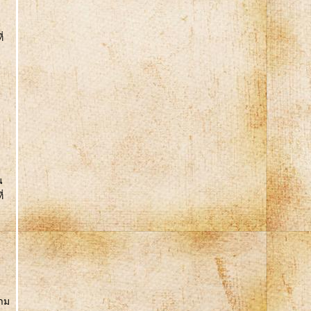
่
น
่
ด
วาม