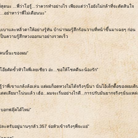
สุดนะ ...พี่ว่าโอรู้...ว่าควรทำอย่างไร เพียงแต่ว่าโอยังไม่กล้าที่จะตัดสินใจ
า...อย่าหาว่าพี่ไม่เตือนนะ”
บาและหลิ่วตาให้อย่างรู้ทัน บ้าน่า!ผมรู้สึกร้อนวาบที่หน้าขึ้นมาเฉยๆ ก่อน
นเป็นความรู้สึกหวงออกมาอย่างรวดเร็ว
..คนนี้นะของผม”
อ๊ยตัดขั้วหัวใจพี่เลยเชียว อ่ะ...ขอให้โชคดีนะน้องรัก”
้ว่าพี่เขาแกล้งล้อเล่น แต่ผมก็อดหวงไม่ได้จริงๆนี่นา นั่นไอ้เด็กดื้อของผมเดิ
ดเลียมาโน่นแล้ว เฮ้อ...ผมจะเริ่มอย่างไรดี...การปรับมันยากจริงๆนั่นแหล่
ะบอกฟลุ๊คได้ไหม”
ไปละครับอยู่นานๆกลัว.357 จ่อหัวเข้าจริงๆพี่จะแย่”