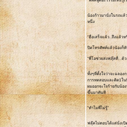
“พี่พลพูดอะไรไม่เห็นรู้เร
น้องก้าวมานั่งในรถแล้
หนึ่ง
“ฮื่อเสร็จแล้ว..ถึงแล้วห
ปิดโทรศัพท์แล้วน้องก
“พี่โอช่วยส่งฟลุ๊คที่...ด
ทั้งๆที่ตั้งใจว่าจะฉล
การทดสอบและติด1ใน5ผู
ผมออกจะใจร้ายกับน้องบั
ขึ้นมาทันที
“ทำไมพี่ไม่รู้”
ฟลุ๊คไม่ตอบได้แต่นั่ง