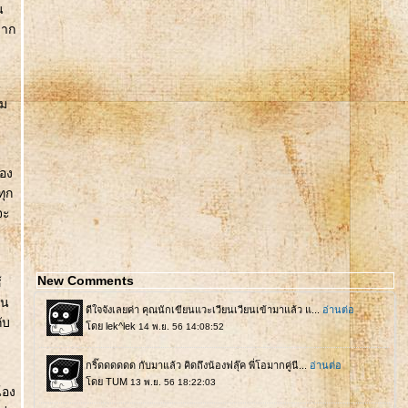
น
มาก
น
ุม
ของ
ทุก
จะ
New Comments
้
้น
ับ
้อง