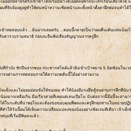
ไม่ออกหลายๆครั้งเข้าตาโตก็เริ่มมีน้ำใสเอ่อคลอพาลจะเลิกเรียนเสียให้ได้ แ
่จับจ้องดูอยู่ทำให้คนหน้าหวานเชิดหน้าและตั้งหน้าตั้งตาฝึกต่อจนทำได้
้าทดสอบแล้ว ...ลุ้นมากเลยครับ ...ตอนนี้กลายเป็นว่าผมตื่นเต้นแทนน้อง
ลับตารวบรวมสมาธิ ก่อนจะยืนฟังเสียงสัญญาณจากครูฝึก
้ายังที่กำบัง ชักปืนจากซอง กระชากสไลด์แล้วยิงเข้าเป้าหมาย 5 นัดซ้อนในเว
สามารถผ่านการทดสอบภายใต้ความกดดันนี้ได้อย่างสวยงาม
ใจแข็งและไม่ยอมอ่อนข้อให้ของผม ทำให้น้องมีแรงฮึดสู้จนผ่านการฝึกที่นับว
องมากเหลือเกิน มือเรียวสวยที่เคยแต่เล่นเปียโน นับต่อจากนี้มือนี้จะสามา
ได้ในระดับที่น่าพอใจและต้องขอขอบคุณพี่พลและครูฝึกทุกท่านในหน่วยปฏิบั
่ทำให้วันนี้ผมได้เห็นความเปลี่ยนแปลงของน้องอย่างชัดเจนทีเดียว เจ้าเด็กด
ุ่มที่เริ่มมีพิษสงแล้ว...