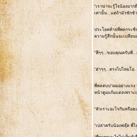
“เราน่าจะรู้ใจน้องมากที่
เท่านั้น...แต่ถ้ามัวชักช้
ประโยคท้ายพี่พลกระซิบเ
ความรู้สึกนั้นจะเปลี่ย
“หึๆๆ...ขอบคุณครับพี่.
“ฮ่าๆๆ...ตรงไปไหมโอ..โ
พี่พลตบบ่าผมอย่างแรง รู
หน้าตูมแก้มแดงเพราะแด
“หัวเราะอะไรกันหรือฮ
“เปล่าครับน้องฟลุ๊ค พี่