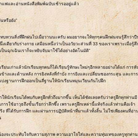
กาแฟและอ่านหนังสือพิมพ์ฉบับเช้ารออยู่แล้ว
ันหรือยัง”
ารทบทวนสิ่งที่ฝึกฝนไปเมื่อวานนะครับ ผมอยากจะให้ทุกๆคนฝึกฝนจนรู้สึกว่าปื
่งเดียวกับร่างกาย เสมือนหนึ่งว่าเป็นอวัยวะส่วนที่ 33 ของเราเพราะเมื่อรู้สึ
ป็นฉุกเฉินเราก็จะหยิบจับมาใช้ได้อย่างอัตโนมัติ”
ียนเก่าแล้วนักเรียนทุกคนก็ได้เรียนรู้ทักษะใหม่ๆอีกหลายอย่างได้แก่ การหั
านข้างและด้านหลัง การยิงหลังที่กำบัง การยิงและเปลี่ยนซองกระสุน และการ
่งฐานการฝึกออกเป็นสี่ฐานให้นักเรียนหมุนเวียนกันไปฝึก
ห้นักเรียนได้พบกับครูฝึกทั่วถึงมากขึ้น เห็นได้ชัดเลยครับว่าครูฝึกทุกท่านมี
ใช้อาวุธถึงขั้นเรียกว่าลึกซึ้ง เพราะครูฝึกเหล่านี้แท้จริงแล้วท่านคือเจ้า
ิง ที่ได้รับการฝึก และผ่านการปฏิบัติหน้าที่มาแล้วทั้งสิ้น ไม่ใช่เพียงคนที่อ่า
น
่น้องจะประทับใจกับความสุภาพ ความเอาใจใส่และความทุ่มเทของครูทุกท่าน