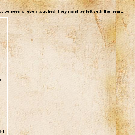
t be seen or even touched, they must be felt with the heart.
ง
น
าไป