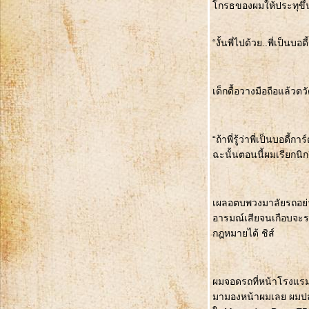
กรธของผมให้ประทุขึ้
“งั้นพี่ไปด้วย..พี่เป็น
เด็กดื้อวางมือถือแล้วต
“ถ้าพี่รู้ว่าพี่เป็นบอดี
ฉะนั้นตอนนี้ผมเรียกนิ
เผลอตบพวงมาลัยรถอย่าง
อารมณ์เสียจนเกือบจะระเ
กฎหมายได้ ชิส์
ผมจอดรถที่หน้าโรงแรมท
มามองหน้าผมเลย ผมปลาย