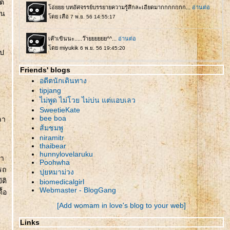
ต่
ใน
ไป
Friends' blogs
อดีตนักเดินทาง
tipjang
ไม่พูด ไม่โวย ไม่บ่น แต่แอบเลว
SweetieKate
bee boa
ลา
ส้มชมพู
niramitr
thaibear
hunnylovelaruku
่า
Poohwha
รถ
ปุยหมาม่วง
ติ
biomedicalgirl
Webmaster - BlogGang
ื้อ
[Add womam in love's blog to your web]
Links