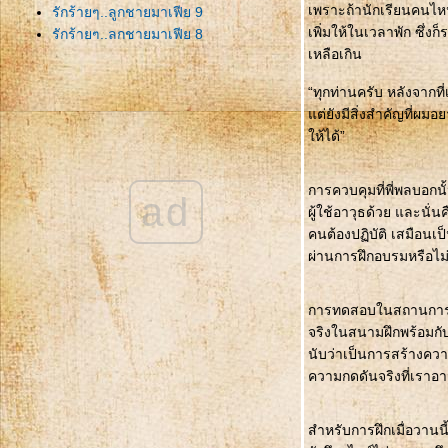
เพราะถ้านักเรียนคนไห
รักร้ายๆ..ลูกชายมาเฟีย 9
เพิ่มให้ในเวลาพัก ซึ่
รักร้ายๆ..ลูกชายมาเฟีย 8
เหลือเกิน
รักร้ายๆ..ลูกชายมาเฟีย 7
รักร้ายๆ..ลูกชายมาเฟีย 6
“ทุกท่านครับ หลังจากที่
รักร้ายๆ..ลูกชายมาเฟีย 5
ต่ยังมีสิ่งสำคัญที่ผมอ
รักร้ายๆ..ลูกชายมาเฟีย 4
ห้ได้”
รักร้ายๆ..ลูกชายมาเฟีย 3
รักร้ายๆ..ลูกชายมาเฟีย 2
รักร้ายๆ..ลูกชายมาเฟีย 1
การควบคุมที่พี่พลบอก
ad
ผู้ใช้อาวุธด้วย และนั่น
คนต้องปฏิบัติ เสมือน
ผ่านการฝึกอบรมหรือไม
การทดสอบในสถานการณ์เ
จริงในสนามฝึกพร้อมกับ
นับว่าเป็นการสร้างควา
ความกดดันจริงที่เราอ
สำหรับการฝึกเมื่อวานน