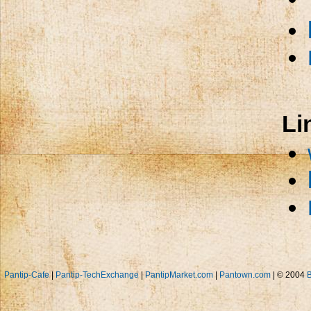
Li
Pantip-Cafe
|
Pantip-TechExchange
|
PantipMarket.com
|
Pantown.com
| © 2004