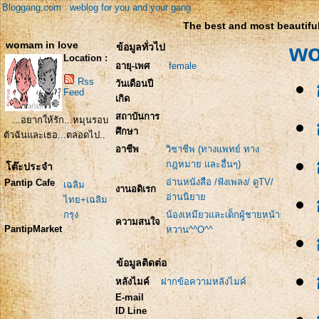
Bloggang.com : weblog for you and your gang
The best and most beautiful
womam in love
wo
ข้อมูลทั่วไป
Location :
อายุ-เพศ
female
Rss
วันเดือนปี
Feed
เกิด
สถาบันการ
...อยากให้รัก...หมุนรอบ
ศึกษา
ตัวฉันและเธอ...ตลอดไป..
อาชีพ
วิชาชีพ (ทางแพทย์ ทาง
กฎหมาย และอื่นๆ)
โต๊ะประจำ
อ่านหนังสือ /ฟังเพลง/ ดูTV/
Pantip Cafe
เฉลิม
งานอดิเรก
อ่านนิยาย
ไทย+เฉลิม
กรุง
น้องเหมียวและเด็กผู้ชายหน้า
ความสนใจ
PantipMarket
หวาน^^O^^
ข้อมูลติดต่อ
หลังไมค์
ฝากข้อความหลังไมค์
E-mail
ID Line