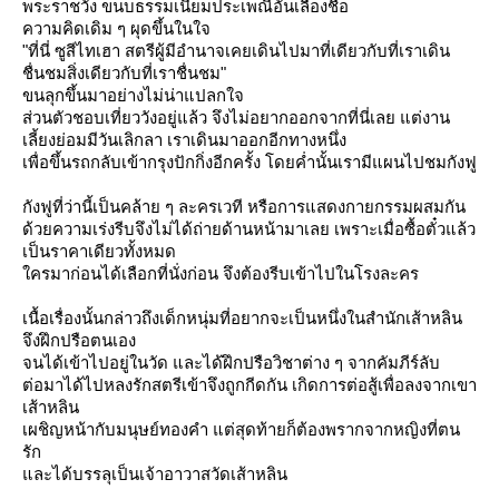
พระราชวัง ขนบธรรมเนียมประเพณีอันเลื่องชื่อ
ความคิดเดิม ๆ ผุดขึ้นในใจ
"ที่นี่ ซูสีไทเฮา สตรีผู้มีอำนาจเคยเดินไปมาที่เดียวกับที่เราเดิน
ชื่นชมสิ่งเดียวกับที่เราชื่นชม"
ขนลุกขึ้นมาอย่างไม่น่าแปลกใจ
ส่วนตัวชอบเที่ยววังอยู่แล้ว จึงไม่อยากออกจากที่นี่เลย แต่งาน
เลี้ยงย่อมมีวันเลิกลา เราเดินมาออกอีกทางหนึ่ง
เพื่อขึ้นรถกลับเข้ากรุงปักกิ่งอีกครั้ง โดยค่ำนั้นเรามีแผนไปชมกังฟู
กังฟูที่ว่านี้เป็นคล้าย ๆ ละครเวที หรือการแสดงกายกรรมผสมกัน
ด้วยความเร่งรีบจึงไม่ได้ถ่ายด้านหน้ามาเลย เพราะเมื่อซื้อตั๋วแล้ว
เป็นราคาเดียวทั้งหมด
ครมาก่อนได้เลือกที่นั่งก่อน จึงต้องรีบเข้าไปในโรงละคร
เนื้อเรื่องนั้นกล่าวถึงเด็กหนุ่มที่อยากจะเป็นหนึ่งในสำนักเส้าหลิน
จึงฝึกปรือตนเอง
จนได้เข้าไปอยู่ในวัด และได้ฝึกปรือวิชาต่าง ๆ จากคัมภีร์ลับ
ต่อมาได้ไปหลงรักสตรีเข้าจึงถูกกีดกัน เกิดการต่อสู้เพื่อลงจากเขา
เส้าหลิน
เผชิญหน้ากับมนุษย์ทองคำ แต่สุดท้ายก็ต้องพรากจากหญิงที่ตน
รัก
ละได้บรรลุเป็นเจ้าอาวาสวัดเส้าหลิน