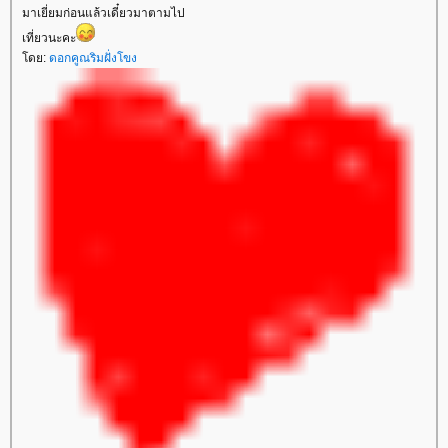
มาเยี่ยมก่อนแล้วเดี๋ยวมาตามไป
เที่ยวนะคะ
ดย:
ดอกคูณริมฝั่งโขง