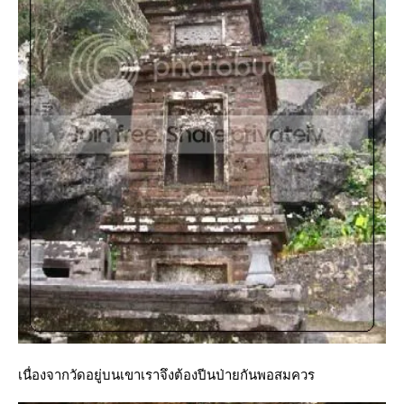
เนื่องจากวัดอยู่บนเขาเราจึงต้องปีนป่ายกันพอสมควร