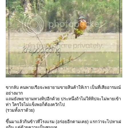
ขากลับ คนพายเรือจะพยายามขายสินค้าให้เรา เป็นที่เสียอารมณ์
อย่างมาก
ถมยังพยายามทวงทิปอีกด้วย ประหนึ่งถ้าไม่ให้ทิปจะไม่พายเข้า
ท่า ใครใจไม่แข็งพอก็ต้องควักไป
(รวมทั้งเราด้วย)
ขึ้นมาแล้วกินข้าวที่โรงแรม (อร่อยอีกตามเคย) แรกว่าจะไปหาเฝ
อกิน แต่ด้วยความเป็นชนบท