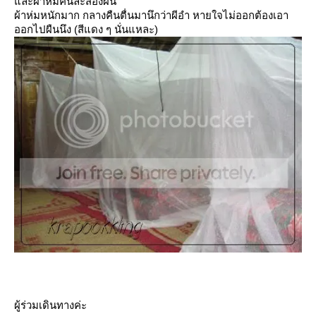
ละผ้าห่มคนละสองผืน
ผ้าห่มหนักมาก กลางคืนตื่นมานึกว่าผีอำ หายใจไม่ออกต้องเอา
ออกไปผืนนึง (สีแดง ๆ นั่นแหละ)
ผู้ร่วมเดินทางค่ะ