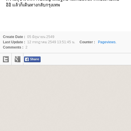
อิอิ แล้วก็เดินทางกลับกรุงเทพ
Create Date :
05 มิถุนายน 2549
Last Update :
12 กรกฎาคม 2549 13:51:45 น.
Counter :
Pageviews.
Comments :
2