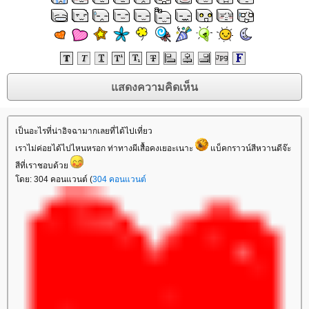
เป็นอะไรที่น่าอิจฉามากเลยที่ได้ไปเที่ยว
เราไม่ค่อยได้ไปไหนหรอก ท่าทางผีเสื้อคงเยอะเนาะ
บ็คกราวน์สีหวานดีจ๊ะ
สีที่เราชอบด้ว
ดย: 304 คอนแวนต์ (
304 คอนแวนต์