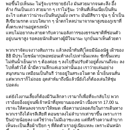
พอขึ้นไปเห็นนะ ไม่รู้จะบรรยายยังไง มันสวยมากจนตะลึง อึ้ง
ค้าง กันเป็นแถว สวยมาก ๆ เราไม่รู้นะ ว่าหินที่เห็นเนี่ยเป็นหิน
อะไร แต่เดาว่าน่าจะเป็นหินปูนมั้ง เพราะ มันมีสีขาว ขุ่น ๆ น้ำเป็น
สีเขียวมรกต แบบใสมาก ๆ น้ำตกไหลบ่ามาจากผาสูงของภูเขาที่
ตั้งตระหง่านอยู่ตรงหน้า
ทบไม่อยากละสายตากับความอลังการของธรรมชาติที่ซ่อนตัว
อยู่บนเขาสูง รอคอยนักเดินทางผู้มีใจมานะ บุกบั่นมาเห็นด้วยตา
พวกเราจัดแจงวางสัมภาระ แล้วลงน้ำทันที(โดยมีน้องณัฐ เฝ้าของ
ฮิฮิ มีประโยชน์มาก)พอหย่อนเท้าลงไปเท่านั้นแหละ ชักขึ้นแทบ
ไม่ทันน้ำเย็นมาก ๆ ต้องค่อย ๆ ลงไปยืนปรับตัวอยู่ตั้งนานถึงจะ ลง
ไปทั้งตัวได้ น้ำมีความลึกแค่เอวเท่านั้นเอง เราว่ายเล่นอย่าง
สนุกสนาน เหมือนเป็นกินรี ว่ายอยู่ในสระอโนดาต น้ำเย็นจนสั่น
ต่พวกเราก็ไม่ถอย อุตส่าห์มาถึงนี่แล้วนี่ยังไงก็ต้องเล่นให้ชุ่ม
ปอดล่ะ
ต่ยังไงงานเลี้ยงก็ต้องมีวันเลิกลา เรามาก็เพื่อที่จะกลับไป พวก
เราอ้อยอิ่งอยู่จนพี่เจ้าหน้าที่อุทยานมองหน้า เนื่องจาก 17.00 น.
เขาจะให้คนลงจากเขาให้หมด เพื่อความปลอดภัยในการเดินทาง
พวกเราถึงได้จรลีเสียที ตอนขาลงไม่ลำบากเท่าขาขึ้น เพราะการ
ปีนป่ายน้อยลง แต่ใช่ว่าจะไม่มีเอาซะเลย แต่ที่สร้างความลำบาก
เห็นจะเป็นเสื้อผ้าเปียก ๆ ที่ติดตัวเราอยู่เนียแหละ เพราะมันหนัก