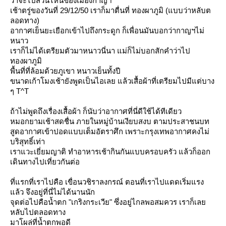
ว่าจะไปส่วนไหนของเมืองกาญฯ
เช้าตรู่ของวันที่ 29/12/50 เราก็มาตื่นที่ ทองผาภูมิ (แบบว่าหลับต
ลอดทาง)
อากาศเย็นยะเยือกเข้าไปถึงกระดูก ก็เพื่อนมันบอกว่ากาญฯไม่
หนาว
เราก็ไม่ได้เตรียมตัวมาหนาวนี่นา แม่ก็ไม่บอกสักคำว่าไป
ทองผาภูมิ
พื้นที่ที่ล้อมด้วยภูเขา หนาวเย็นทั้งปี
ขนาดเก้าโมงเช้ายังพูดเป็นไอเลย แล้วเสื้อผ้าที่เตรียมไปมีแต่บาง
ๆ T^T
ถ้าไม่พูดถึงเรื่องเสื้อผ้า ก็นับว่าอากาศที่นี่ดีใช้ได้ทีเดียว
หมอกยามเช้าสดชื่น ภายในหมู่บ้านเงียบสงบ ตามประสาชนบท
สูดอากาศเข้าปอดแบบเต็มอัตราศึก เพราะกรุงเทพอากาศคงไม่
บริสุทธิ์เท่า
เราแวะเยี่ยมญาติ ทำอาหารเช้ากินกันแบบครอบครัว แล้วก็ออก
เดินทางไปเที่ยวกันต่อ
ที่แรกที่เราไปคือ เขื่อนวชิราลงกรณ์ ตอนที่เราไปแดดเริ่มแรง
ล้ว จึงอยู่ที่นี่ไม่ได้นานนัก
จุดต่อไปคือน้ำตก "เกริงกระเวีย" ซึ่งอยู่ไกลพอสมควร เราก็เล
หลับไปตลอดทาง
มาโผล่ที่น้ำตกพอดี