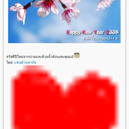
สวัสดีปีใหม่จากปายและห้วยน้ำดังนะคะคุณเอ๋
ดย:
พนด้ามหาภั