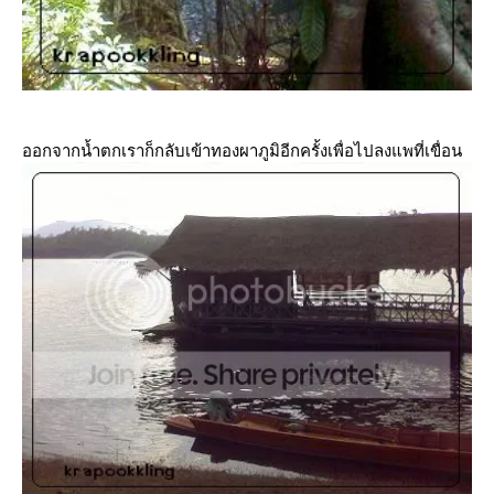
ออกจากน้ำตกเราก็กลับเข้าทองผาภูมิอีกครั้งเพื่อไปลงแพที่เขื่อน