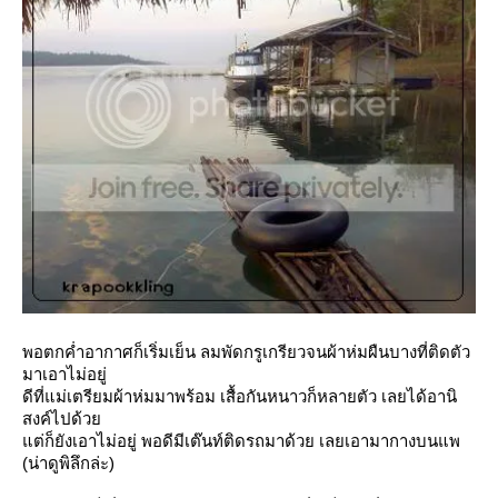
พอตกค่ำอากาศก็เริ่มเย็น ลมพัดกรูเกรียวจนผ้าห่มผืนบางที่ติดตัว
มาเอาไม่อยู่
ดีที่แม่เตรียมผ้าห่มมาพร้อม เสื้อกันหนาวก็หลายตัว เลยได้อานิ
สงค์ไปด้ว
ต่ก็ยังเอาไม่อยู่ พอดีมีเต๊นท์ติดรถมาด้วย เลยเอามากางบนแพ
(น่าดูพิลึกล่ะ)