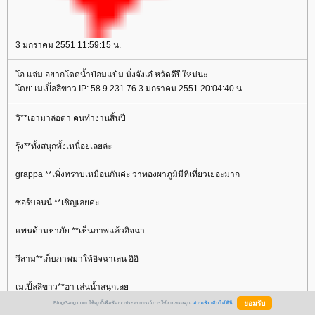
3 มกราคม 2551 11:59:15 น.
อ แจ่ม อยากโดดน้ำป๋อมแป๋ม มั่งจังเอ๋ หวัดดีปีใหม่นะ
ดย: เมเปิ้ลสีขาว IP: 58.9.231.76 3 มกราคม 2551 20:04:40 น.
วิ**เอามาล่อตา คนทำงานสิ้นปี
รุ้ง**ทั้งสนุกทั้งเหนื่อยเลยล่ะ
grappa **เพิ่งทราบเหมือนกันค่ะ ว่าทองผาภูมิมีที่เที่ยวเยอะมาก
ซอร์บอนน์ **เชิญเลยค่ะ
พนด้ามหาภัย **เห็นภาพแล้วอิจฉา
วีสาม**เก็บภาพมาให้อิจฉาเล่น อิอิ
เมเปิ้ลสีขาว**ฮา เล่นน้ำสนุกเล
BlogGang.com ใช้คุกกี้เพื่อพัฒนาประสบการณ์การใช้งานของคุณ
อ่านเพิ่มเติมได้ที่นี่