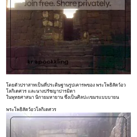
ดยตัวปราสาทเป็นที่ประดิษฐานรูปเคารพของ พระโพธิสัตว์อว
ลกิเตศวร และนางปรัชญาปารมิตา
นพุทธศาสนา นิกายมหายาน ซึ่งเป็นศิลปะเขมรแบบบายน
พระโพธิสัตว์อวโลกิเตศวร