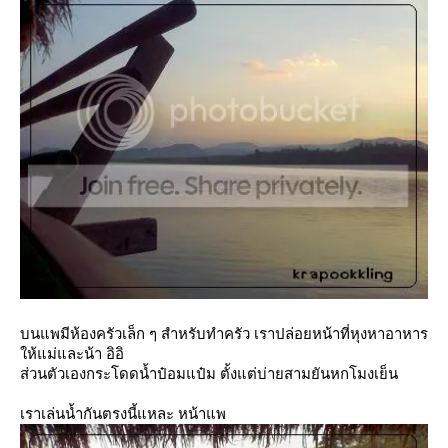
บนแพมีห้องครัวเล็ก ๆ สำหรับทำครัว เราปล่อยหน้าที่หุงหาอาหาร
ห้แม่และน้า อิอิ
ส่วนตัวเองกระโดดน้ำป๋อมแป๋ม ตั้งแต่บ่ายสามยันหกโมงเย็น
เราเล่นน้ำกันตรงนี้แหละ หน้าแพ