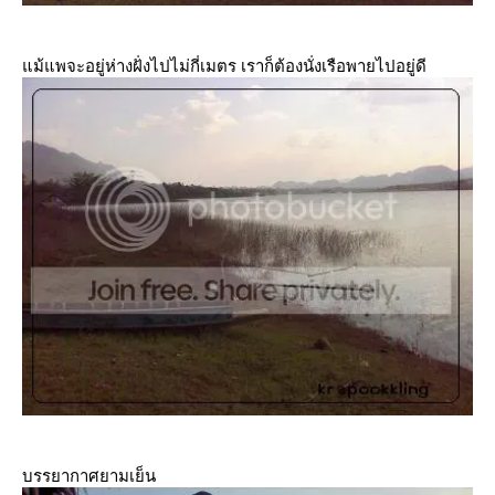
ม้แพจะอยู่ห่างฝั่งไปไม่กี่เมตร เราก็ต้องนั่งเรือพายไปอยู่ดี
บรรยากาศยามเย็น