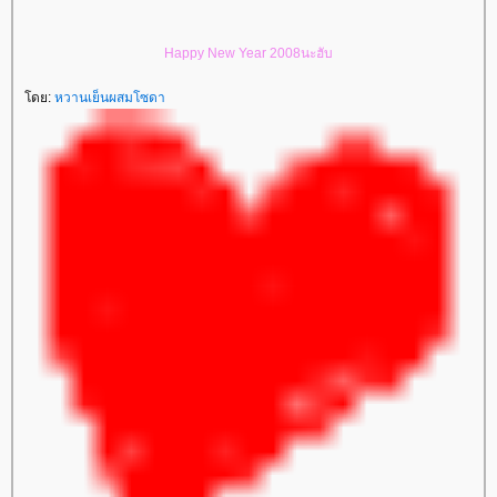
Happy New Year 2008นะฮับ
ดย:
หวานเย็นผสมโซดา