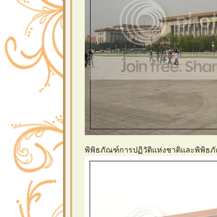
พิพิธภัณฑ์การปฏิวัติแห่งชาติและพิพิธภ