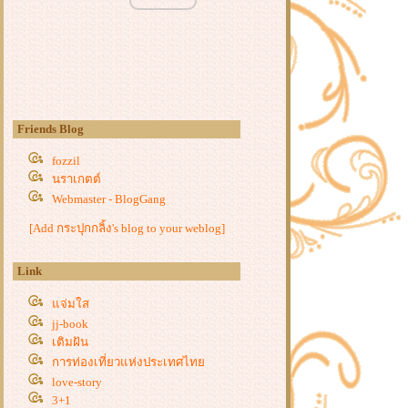
ผจญภัยกันสักนิด ใกล้ชิดเขาใหญ่
เคล้าไอหมอก หยอกเย้าดาว 3
เคล้าไอหมอก หยอกเย้าดาว 2
เคล้าไอหมอก หยอกเย้าดาว 1
ความสุขง่าย ๆ ใกล้พัทยา
ลากขาขึ้นภูกระดึง
Friends Blog
เอราวัณ ลืมไม่ลง
สาริกาหน้าซีด
fozzil
นราเกตต์
Webmaster - BlogGang
[Add กระปุกกลิ้ง's blog to your weblog]
Link
จ่มใส
jj-book
เติมฝัน
การท่องเที่ยวแห่งประเทศไท
love-story
3+1