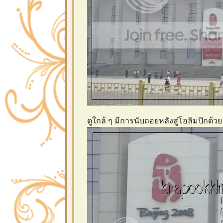
ดูใกล้ ๆ มีการนับถอยหลังสู่โอลิมปิกด้ว