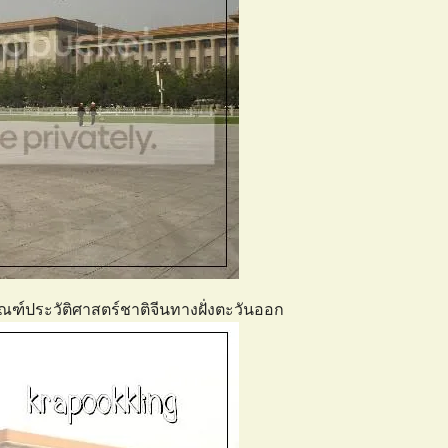
ัณฑ์ประวัติศาสตร์ชาติจีนทางฝั่งตะวันออก