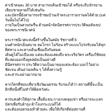
ค่าเข้าคนละ 30 บาท สามารถเดินเข้าชมได้ หรือจะถีบจักรยาน
เลียบชายหาดก็ได้เช่นกัน
ละบัตรนี้ยังสามารถเข้าชมบ้านเจ้าพระยารามราฆพได้ด้วย (แต่
วันนั้นไม่ได้ไป)
ภายในเป็นสวนร่มรื่น ด้านหน้าจัดนิทรรศการประวัติพอสังเขป
ของพระราชนิเวศน์
พระราชนิเวศแห่งนี้สร้างขึ้นในสมัย รัชกาลที่ 6
บนตำหนักเย็นสบาย ลมโกรก ไม่ร้อน สร้างแบบโปร่งรับลมได้ทุก
ทิศทาง และทางเดินเชื่อมถึงกันหมด
เดินดูได้ไม่เบื่อเลย แต่ละห้องแสดงถึง พระจริยวัตร เครื่องใช้สอ
ที่แสดงออกถึงยุคสมัยเป็นอย่างดี
มีนิทรรศการ ประวัติความเป็นมาของแต่ละห้อง บอกไว้อย่าง
ชัดเจน เดินอ่านเพลิน ๆ ได้ทั้งความรู้
ละสาระอย่างมากมา
หากใครที่ชอบเที่ยวเชิงวัฒนธรรม รับรองได้ว่า สถานที่นี้จะเป็น
อีกที่หนึ่งที่ไม่ทำให้ผิดหวังค่ะ
ควรแต่งตัวให้สุภาพ เสื้อมีแขน กางเกงคลุมเข่า หรืออาจจะแลก
บัตรเพื่อรับผ้าถุง ผ้าโจงกระเบนก็ได้
ละต้องถอดรองเท้าด้วยค่ะ เพื่อให้เกียรติต่อสถานที่