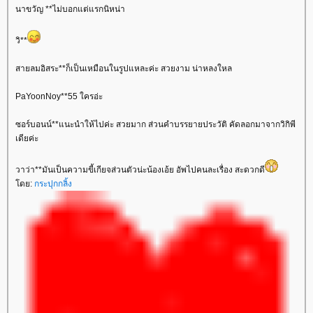
นาขวัญ **ไม่บอกแต่แรกนิหน่า
วิ**
สายลมอิสระ**ก็เป็นเหมือนในรูปแหละค่ะ สวยงาม น่าหลงใหล
PaYoonNoy**55 ใครอ่ะ
ซอร์บอนน์**แนะนำให้ไปค่ะ สวยมาก ส่วนคำบรรยายประวัติ คัดลอกมาจากวิกิพี
เดียค่ะ
วาว่า**มันเป็นความขี้เกียจส่วนตัวน่ะน้องเอ้ย อัพไปคนละเรื่อง สะดวกดี
ดย:
กระปุกกลิ้ง