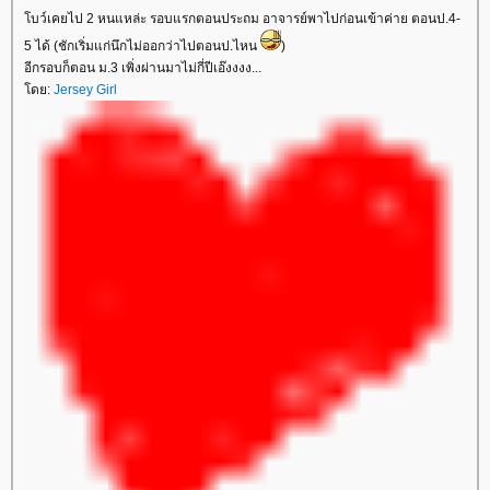
บว์เคยไป 2 หนแหล่ะ รอบแรกตอนประถม อาจารย์พาไปก่อนเข้าค่าย ตอนป.4-
5 ได้ (ชักเริ่มแก่นึกไม่ออกว่าไปตอนป.ไหน
)
อีกรอบก็ตอน ม.3 เพิ่งผ่านมาไม่กี่ปีเอ๊งงงง...
ดย:
Jersey Girl