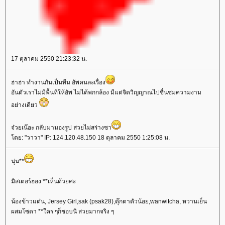
17 ตุลาคม 2550 21:23:32 น.
ฮ่าฮ่า ทำงานกันเป็นทีม อัพคนละเรื่อง
อันตัวเราไม่มีพื้นที่ให้อัพ ไม่ได้พกกล้อง มีแต่จิตวิญญาณไปชื่นชมความงาม
อย่างเดียว
จ๋วยเน๊อะ กลับมามองรูป สวยไม่สร่างซา
ดย: "วาวา" IP: 124.120.48.150 18 ตุลาคม 2550 1:25:08 น.
นุ่น**
มิสเตอร์ฮอง **เห็นด้วยค่ะ
น้องข้าวแต๋น, Jersey Girl,sak (psak28),ตุ๊กตาตัวน้อย,wanwitcha, หวานเย็น
ผสมโซดา **ใคร ๆก็ชอบนิ สวยมากจริง ๆ