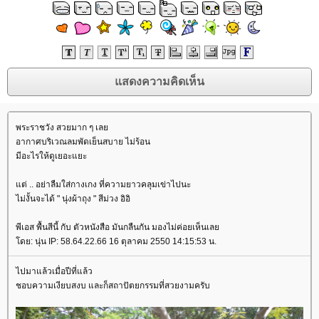
พระราชวัง สวยมาก ๆ เล
อากาศบริเวณลมพัดเย็นสบาย ไม่ร้อน
มีอะไรให้ดูเยอะแยะ
ต่ .. อย่าลืมใส่กางเกง ที่ความยาวคลุมเข่าไปนะ
ไม่งั้นจะได้ " นุ่งผ้าถุง " สีม่วง อิอิ
พีเอส พื้นสีนี้ กับ ตัวหนังสือ มันกลืนกัน มองไม่ค่อยเห็นเล
ดย: นุ่น IP: 58.64.22.66 16 ตุลาคม 2550 14:15:53 น.
ไปมาแล้วเมื่อปีที่แล้ว
ชอบความเงียบสงบ และก็สถาปัตยกรรมที่สวยงามครับ