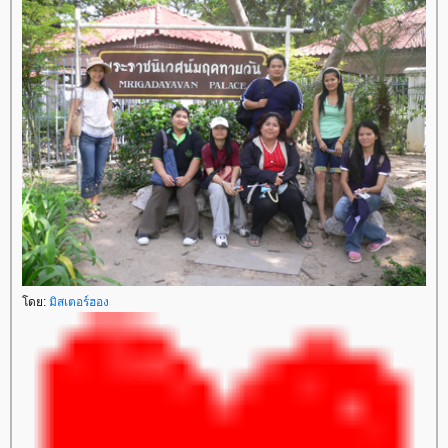
ดย:
มิสเตอร์ฮอง