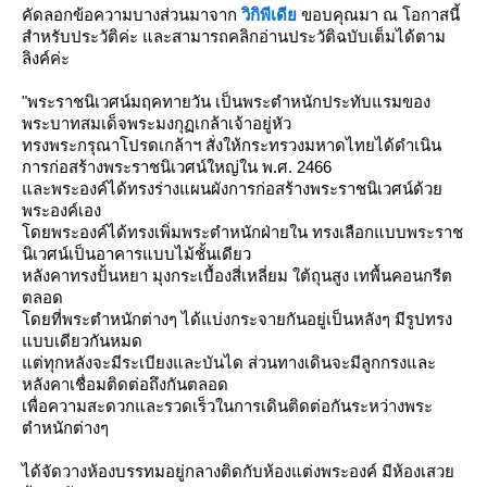
คัดลอกข้อความบางส่วนมาจาก
วิกิพีเดี
ขอบคุณมา ณ โอกาสนี้
สำหรับประวัติค่ะ และสามารถคลิกอ่านประวัติฉบับเต็มได้ตาม
ลิงค์ค่ะ
"พระราชนิเวศน์มฤคทายวัน เป็นพระตำหนักประทับแรมของ
พระบาทสมเด็จพระมงกุฏเกล้าเจ้าอยู่หัว
ทรงพระกรุณาโปรดเกล้าฯ สั่งให้กระทรวงมหาดไทยได้ดำเนิน
การก่อสร้างพระราชนิเวศน์ใหญ่ใน พ.ศ. 2466
ละพระองค์ได้ทรงร่างแผนผังการก่อสร้างพระราชนิเวศน์ด้ว
พระองค์เอง
ดยพระองค์ได้ทรงเพิ่มพระตำหนักฝ่ายใน ทรงเลือกแบบพระราช
นิเวศน์เป็นอาคารแบบไม้ชั้นเดียว
หลังคาทรงปั้นหยา มุงกระเบื้องสี่เหลี่ยม ใต้ถุนสูง เทพื้นคอนกรีต
ตลอด
ดยที่พระตำหนักต่างๆ ได้แบ่งกระจายกันอยู่เป็นหลังๆ มีรูปทรง
บบเดียวกันหมด
ต่ทุกหลังจะมีระเบียงและบันได ส่วนทางเดินจะมีลูกกรงและ
หลังคาเชื่อมติดต่อถึงกันตลอด
เพื่อความสะดวกและรวดเร็วในการเดินติดต่อกันระหว่างพระ
ตำหนักต่างๆ
ได้จัดวางห้องบรรทมอยู่กลางติดกับห้องแต่งพระองค์ มีห้องเสว