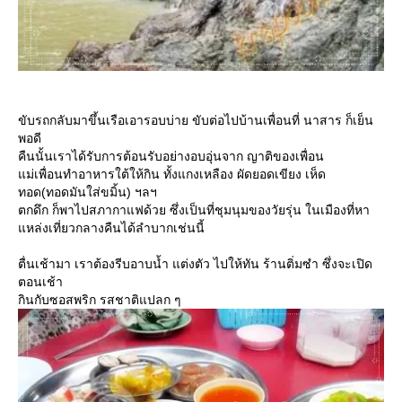
ขับรถกลับมาขึ้นเรือเอารอบบ่าย ขับต่อไปบ้านเพื่อนที่ นาสาร ก็เย็น
พอดี
คืนนั้นเราได้รับการต้อนรับอย่างอบอุ่นจาก ญาติของเพื่อน
ม่เพื่อนทำอาหารใต้ให้กิน ทั้งแกงเหลือง ผัดยอดเขียง เห็ด
ทอด(ทอดมันใส่ขมิ้น) ฯลฯ
ตกดึก ก็พาไปสภากาแฟด้วย ซึ่งเป็นที่ชุมนุมของวัยรุ่น ในเมืองที่หา
หล่งเที่ยวกลางคืนได้ลำบากเช่นนี้
ตื่นเช้ามา เราต้องรีบอาบน้ำ แต่งตัว ไปให้ทัน ร้านติ่มซำ ซึ่งจะเปิด
ตอนเช้า
กินกับซอสพริก รสชาติแปลก ๆ