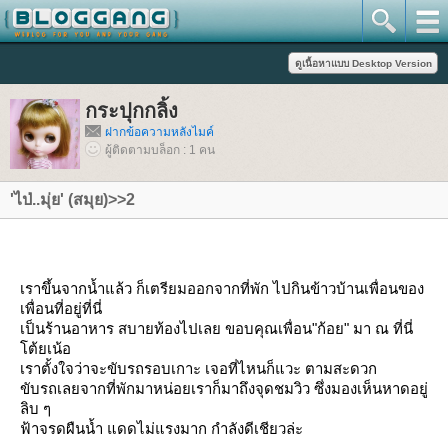
กระปุกกลิ้ง
ฝากข้อความหลังไมค์
ผู้ติดตามบล็อก : 1 คน
'ไป่..มุ่ย' (สมุย)>>2
เราขึ้นจากน้ำแล้ว ก็เตรียมออกจากที่พัก ไปกินข้าวบ้านเพื่อนของ
เพื่อนที่อยู่ที่นี่
เป็นร้านอาหาร สบายท้องไปเลย ขอบคุณเพื่อน"ก้อย" มา ณ ที่นี่
ต้ยเน้อ
เราตั้งใจว่าจะขับรถรอบเกาะ เจอที่ไหนก็แวะ ตามสะดวก
ขับรถเลยจากที่พักมาหน่อยเราก็มาถึงจุดชมวิว ซึ่งมองเห็นหาดอยู่
ลิบ ๆ
ฟ้าจรดผืนน้ำ แดดไม่แรงมาก กำลังดีเชียวล่ะ