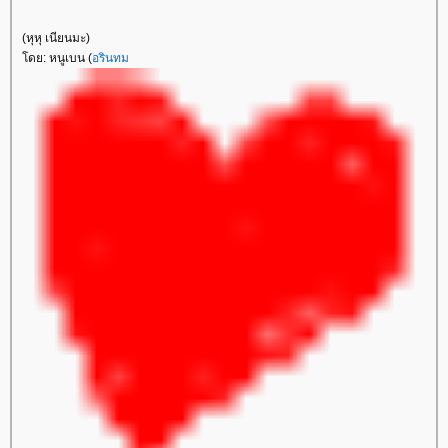
(หุหุ เนียนมะ)
ดย: หนูเบน (
อรินทม