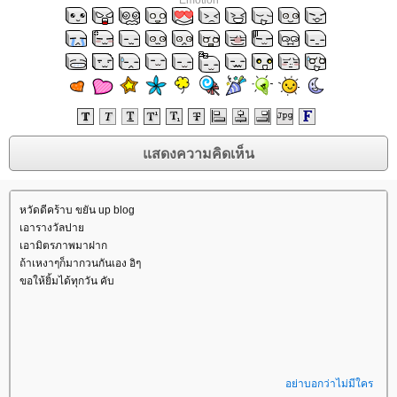
Emotion
หวัดดีคร้าบ ขยัน up blog
เอารางวัลปา
เอามิตรภาพมาฝาก
ถ้าเหงาๆก็มากวนกันเอง อิๆ
ขอให้ยิ้มได้ทุกวัน คับ
อย่าบอกว่าไม่มีใคร