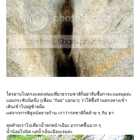
ครผ่านไปตรงแหล่งท่องเที่ยวธรรมชาติก็อย่าลืมซื้อกาละแมสมุยล่ะ
อบกระซิบนิดนึง (เพื่อน "ก้อย" บอกมา) ว่าให้ซื้อร้านตรงทางเข้า
เดินเข้าไปอยู่ซ้ายมือ
ต่จากการพิสูจน์หลายร้าน เราว่ารสชาติก็คล้าย ๆ กัน ฮา
สุดท้ายเราไปเที่ยวน้ำตกหน้าเมือง อากาศชื้นมาก ๆ
น้ำน้อยไปนิด แต่น้ำเย็นเฉียบเลยล่ะ