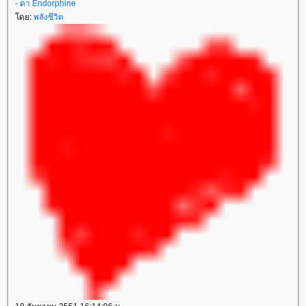
- ดา Endorphine
ดย:
พลังชีวิต