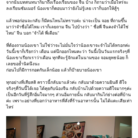
จากนั้นบทสนทนาก็มาถึงเรื่องเรียนของ จีน บ้าง ก็ถามว่าเมื่อไหร่จะ
ลงเรียนซัมเมอร์ น้องเขาก็ตอบมาว่ายังไม่รู้เลย เราก็บอกให้สู้ๆ
ล้วพอก่อนจะกลับ ก็มีคนไหนไม่ทราบค่ะ น่าจะเป็น จอย ที่ถามขึ้น
มาว่าจำชื่อได้ไหม เราก็เลยถาม จีน ไปบ้างว่า “ ชื่อพี่ จีนคงจำได้ใช่
ไหม” จีน บอก “จำได้ พี่เดือน”
ที่ต้องถามน้องเขา ไม่ใช่ว่าจะไม่มั่นใจว่าน้องเขาจะจำไม่ได้หรอกค่ะ
วันนี้เขาก็เรียกว่า เดือน แต่นึกออกไหมคะว่า วันนี้เป็นวันแรกจริงๆที่
น้องเขาเรียกเราว่าเดือน ทุกทีจะรู้จักแต่ในนามของ จอมยุทธน้อย ก็
เลยขอย้ำนิดนึงนะ
ก่อนไปก็มีการกอดกันเล็กน้อย แล้วก็บ๊ายบายน้องเขา
ทุกอย่างที่เสียสติ คราวนี้กลับมาแล้วค่ะ กลับมาด้วยความยินดี ดีใจ
จริงๆที่วันนี้ได้เจอ ได้คุยกับน้องจีน กลับบ้านไปด้วยความดีใจมากๆค่ะ
เป็นอีกวันที่รู้สึกอิ่มใจมากๆ ส่วนอิ่มกายนั้น กลับมากินไก่ย่างต่อที่บ้าน
ค่ะ เพราะอย่างที่บอกว่าอาหารที่สั่งที่ร้านอาหารนั้น ไม่ได้แตะเสียเท่า
ไหร่