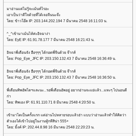
มาอ่านแต่ไม่รู้จะเม้นท์ไรอะ
เอาเป็นว่าดีใจด้วยที่ได้เจอจีนนะจ๊ะ
ดย: ข้าวโอ๊ต IP: 203.144.202.194 7 มีนาคม 2548 16:11:03 น.
^_^เข้ามาเม้นไห้ค่ะอิจฉาง่า
ดย: EyE IP: 61.91.78.177 7 มีนาคม 2548 16:21:43 น.
อิจฉาพี่เดือนจัง ฮือๆๆๆ ได้กอดพี่จีนด้วย จ๊ากส์
ดย: Pop_Eye_JFC IP: 203.150.132.43 7 มีนาคม 2548 16:36:49 น.
อิจฉาพี่เดือนจัง ฮือๆๆๆ ได้กอดพี่จีนด้วย จ๊ากส์
ดย: Pop_Eye_JFC IP: 203.150.132.43 7 มีนาคม 2548 16:36:50 น.
พี่เดือนทิพอัพไดฯและนะ...รอพี่เดือนอัพอยู่ อยากอ่านจะแย่เเล้ว...แหะๆ ไปนอนดี
ก่า
ดย: ทิพเอง IP: 61.91.110.71 8 มีนาคม 2548 4:20:50 น.
เข้ามาไดเป็นครั้งแรก แต่อ่านไปหลายรอบแล้วฮ่า แบบว่าอ่านแล้วทำให้คิดว่า
ตัวเองได้เข้าไปอยู่ในงานทู้กทีสิน่า 555+
ดย: มิ้งค์ IP: 202.44.8.98 16 มีนาคม 2548 22:20:23 น.