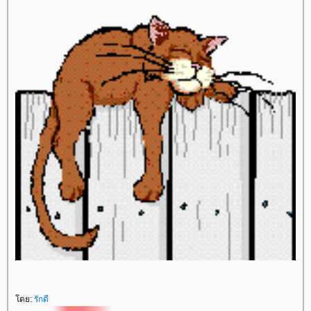
ดย:
รักดี