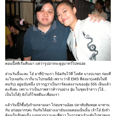
ตอนนี้สติเริ่มคืนมา แต่ว่ารูปอาจจะดูอุบาทว์ไปหน่อ
ส่วนวันนี้นะคะ โอ๋ มาที่บ้านเรา ก็นัดกันไว้ที่ โลตัส บางปะกอก ก่อนที่
จะไปเจอกัน เราก็แวะไปรษณีย์ เพราะว่ามี EMS ที่ส่งมา(แต่ยังไม่มี
คนรับ) อยู่ฉบับหนึ่ง ปรากฎว่าเป็นการ์ดแต่งงานของอุ๋ม 555 เห็นแล้ว
ตะลึงค่ะ เพราะว่าเป็นภาพสาวห้าวๆอย่าง อุ๋ม ในชุดเจ้าสาว (โอ้...
เป็นไปได้) ยังไงก็โชคดีนะเพื่อนเรา
ล้ววันนี้ก็ซื้อกุ้งก้ามกลามเผา ไก่อบชานอ้อย ปลาทับทิมทอด มาทาน
กัน อร่อยมากๆค่ะ กินกันได้อย่างเมามันแถมตอนเย็นนั้น เจ้าโอ๋ ยังจำ
ต้องเป็นอีกคนนึง นอกจากเราและพี่สาว ในการพาเจ้าแต้มไปหาหมอ