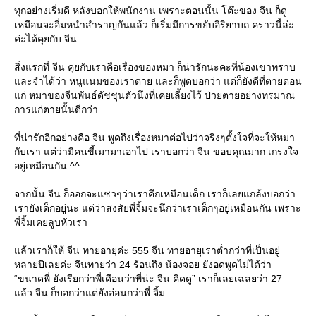
ทุกอย่างเริ่มดี หลังบอกให้พนักงาน เพราะตอนนั้น โต๊ะของ จีน ก็ดู
เหมือนจะอิ่มหนำสำราญกันแล้ว ก็เริ่มมีการขยับอิริยาบถ คราวนี้ล่ะ
ค่ะได้คุยกับ จีน
สิ่งแรกที่ จีน คุยกับเราคือเรื่องของหมา ก็น่ารักนะคะที่น้องเขาทราบ
ละจำได้ว่า หนูแนมของเราตาย และก็พูดบอกว่า แต่ก็ยังดีที่ตายตอน
ก่ หมาของจีนพันธ์ดัชชุนตัวนึงที่เคยเลี้ยงไว้ ป่วยตายอย่างทรมาณ
การแก่ตายนั้นดีกว่า
ที่น่ารักอีกอย่างคือ จีน พูดถึงเรื่องหมาต่อไปว่าจริงๆตั้งใจที่จะให้หมา
กับเรา แต่ว่ามีคนขี้เมามาเอาไป เราบอกว่า จีน ขอบคุณมาก เกรงใจ
อยู่เหมือนกัน ^^
จากนั้น จีน ก็ออกจะแซวๆว่าเราคึกเหมือนเด็ก เราก็เลยแกล้งบอกว่า
เรายังเด็กอยู่นะ แต่ว่าสงสัยพี่จิ้มจะนึกว่าเราเด็กๆอยู่เหมือนกัน เพราะ
พี่จิ้มเคยลูบหัวเรา
ล้วเราก็ให้ จีน ทายอายุค่ะ 555 จีน ทายอายุเราต่ำกว่าที่เป็นอยู่
หลายปีเลยค่ะ จีนทายว่า 24 ร้อนถึง น้องจอย ยังอดพูดไม่ได้ว่า
“ขนาดพี่ ยังเรียกว่าพี่เดือนว่าพี่น่ะ จีน คิดดู” เราก็เลยเฉลยว่า 27
ล้ว จีน ก็บอกว่าแต่ยังอ่อนกว่าพี่ จิ้ม