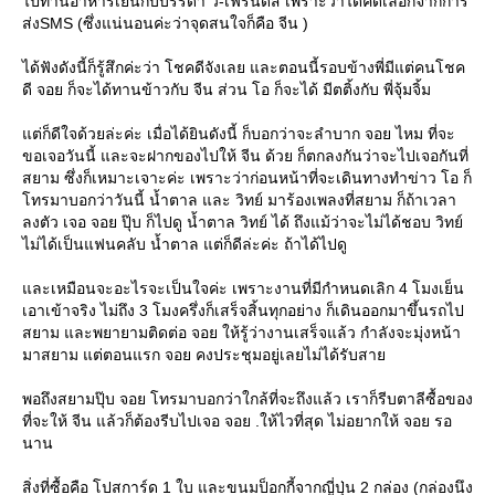
ไปทานอาหารเย็นกับบรรดา วี-เฟรนด์ส เพราะว่าได้คัดเลือกจากการ
ส่งSMS (ซึ่งแน่นอนค่ะว่าจุดสนใจก็คือ จีน )
ได้ฟังดังนี้ก็รู้สึกค่ะว่า โชคดีจังเลย และตอนนี้รอบข้างพี่มีแต่คนโชค
ดี จอย ก็จะได้ทานข้าวกับ จีน ส่วน โอ ก็จะได้ มีตติ้งกับ พี่จุ้มจิ้ม
ต่ก็ดีใจด้วยล่ะค่ะ เมื่อได้ยินดังนี้ ก็บอกว่าจะลำบาก จอย ไหม ที่จะ
ขอเจอวันนี้ และจะฝากของไปให้ จีน ด้วย ก็ตกลงกันว่าจะไปเจอกันที่
สยาม ซึ่งก็เหมาะเจาะค่ะ เพราะว่าก่อนหน้าที่จะเดินทางทำข่าว โอ ก็
ทรมาบอกว่าวันนี้ น้ำตาล และ วิทย์ มาร้องเพลงที่สยาม ก็ถ้าเวลา
ลงตัว เจอ จอย ปุ๊บ ก็ไปดู น้ำตาล วิทย์ ได้ ถึงแม้ว่าจะไม่ได้ชอบ วิทย์
ไม่ได้เป็นแฟนคลับ น้ำตาล แต่ก็ดีล่ะค่ะ ถ้าได้ไปดู
ละเหมือนจะอะไรจะเป็นใจค่ะ เพราะงานที่มีกำหนดเลิก 4 โมงเย็น
เอาเข้าจริง ไม่ถึง 3 โมงครึ่งก็เสร็จสิ้นทุกอย่าง ก็เดินออกมาขึ้นรถไป
สยาม และพยายามติดต่อ จอย ให้รู้ว่างานเสร็จแล้ว กำลังจะมุ่งหน้า
มาสยาม แต่ตอนแรก จอย คงประชุมอยู่เลยไม่ได้รับสา
พอถึงสยามปุ๊บ จอย โทรมาบอกว่าใกล้ที่จะถึงแล้ว เราก็รีบตาลีซื้อของ
ที่จะให้ จีน แล้วก็ต้องรีบไปเจอ จอย .ให้ไวที่สุด ไม่อยากให้ จอย รอ
นาน
สิ่งที่ซื้อคือ โปสการ์ด 1 ใบ และขนมป็อกกี้จากญี่ปุ่น 2 กล่อง (กล่องนึง