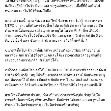
อ ก็พูดว่าใจเย็นๆ โอ รู้ว่า จีน ไปทานข้าวที่ไหน เดี๋ยวก็เจอ แต่เราก็
ังกังวลยังค้างในใจ คิดว่าเออ ขอพูดสักหน่อยว่าเมื่อกี้พี่ตื่นเต้นไป
หน่อยนะ เลยไม่ได้ให้ของกับมือ
ละแล้ว พอน้ำตาล ร้องจบ พอ วิทย์ ร้องจบ เรา โอ กุ๊ก และบรรดา
NTFC บางส่วนก็เดินหาร้านที่จะไปทานที่ล่ะค่ะ และก็หาจนเจอเสี
ด้วย งานนี้ต้องขอยกเหรียญกล้าหาญให้ โอ ค่ะ ที่กล้าที่จะเดินเข้า
ร้าน แถมขอที่จะไปยังชั้นบนซึ่ง จีน และบรรดา วีเฟรนด์ส อีก 3 คน
คือ ปอ อ็อฟ และ ซีแนม กำลังทานอาหารกับผู้โชคดีทั้ง 4
ขนาดที่ขึ้นไปแล้ว เราก็ยังกลัวๆ เหมือนทำอะไรผิดมาสักอย่าง ไม่
กล้าที่จะเดินเข้าไป (ทั้งๆที่นั่งคนละโต๊ะ) ต้องอาศัยเวลาอยู่พักหนึ่ง
เลยรวบรวมความกล้า เข้าไปนั่งโต๊ะ
ตาก็อดจะเหลือบไปมองโต๊ะนั้นเป็นระยะไม่ได้ อาการที่เราสั่งมาคือ ส
ปาเก็ตตี้ขี้เมากุ้ง เมนูนี้ถ้าเป็นปรกติคงจะซัดหมดจานได้อย่างสบาย ๆ
ต่เมื่อวานนี้ไม่ใช่ค่ะ เขี่ยแล้วเขี่ยอีก ทานไม่ลง มันตื่นเต้และกังวล
เหมือนกันว่า ถ้าจีนเห็น จะคิดไหมว่า “ไอ้พวกนี้นี่จริงๆ ตามมาถึงนี่”
สายโทรศัพท์จาก จ๋า และ ทิพ เข้ามา เราบอกจริงๆค่ะ ว่าคุยไปใน
ภาวะที่สติแตกจริงๆ เจ้าเนตรก็แอบตัดพ้อว่า ไม่ยอมบอกเลย (ขอโทษ
ด้วยนะ ไม่คิดว่าจะเจอ และไม่คิดว่าจะเข้ามาด้วย)