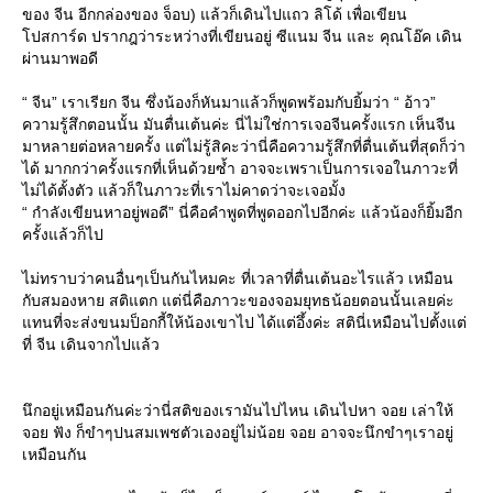
ของ จีน อีกกล่องของ จ็อบ) แล้วก็เดินไปแถว ลิโด้ เพื่อเขียน
ปสการ์ด ปรากฎว่าระหว่างที่เขียนอยู่ ซีแนม จีน และ คุณโอ๊ค เดิน
ผ่านมาพอดี
“ จีน” เราเรียก จีน ซึ่งน้องก็หันมาแล้วก็พูดพร้อมกับยิ้มว่า “ อ้าว”
ความรู้สึกตอนนั้น มันตื่นเต้นค่ะ นี่ไม่ใช่การเจอจีนครั้งแรก เห็นจีน
มาหลายต่อหลายครั้ง แต่ไม่รู้สิคะว่านี่คือความรู้สึกที่ตื่นเต้นที่สุดก็ว่า
ได้ มากกว่าครั้งแรกที่เห็นด้วยซ้ำ อาจจะเพราเป็นการเจอในภาวะที่
ไม่ได้ตั้งตัว แล้วก็ในภาวะที่เราไม่คาดว่าจะเจอมั้ง
“ กำลังเขียนหาอยู่พอดี” นี่คือคำพูดที่พูดออกไปอีกค่ะ แล้วน้องก็ยิ้มอีก
ครั้งแล้วก็ไป
ไม่ทราบว่าคนอื่นๆเป็นกันไหมคะ ที่เวลาที่ตื่นเต้นอะไรแล้ว เหมือน
กับสมองหาย สติแตก แต่นี่คือภาวะของจอมยุทธน้อยตอนนั้นเลยค่ะ
ทนที่จะส่งขนมป็อกกี้ให้น้องเขาไป ได้แต่อึ้งค่ะ สตินี่เหมือนไปตั้งแต่
ที่ จีน เดินจากไปแล้ว
นึกอยู่เหมือนกันค่ะว่านี่สติของเรามันไปไหน เดินไปหา จอย เล่าให้
จอย ฟัง ก็ขำๆปนสมเพชตัวเองอยู่ไม่น้อย จอย อาจจะนึกขำๆเราอยู่
เหมือนกัน