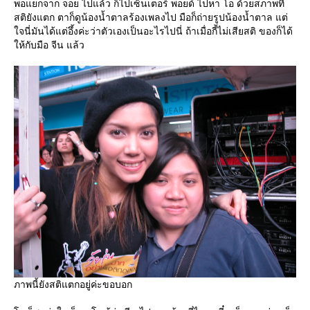
พอแยกจาก จอย ไปแล้ว ก็ไปเซ็นเตอร์ พอยด์ ไปหา โอ ด้วยสภาพที่
สติยังแตก ตาก็ดูน้องน้ำตาลร้องเพลงไป มือก็ถ่ายรูปน้องน้ำตาล แต่
จนี่มันได้แต่อึ้งค่ะว่าตัวเองเป็นอะไรไปนี่ ถ้าเมื่อกี้ไม่เสียสติ ของก็ได้
ห้กับมือ จีน แล้ว
ภาพนี้ยังสติแตกอยู่ค่ะขอบอก