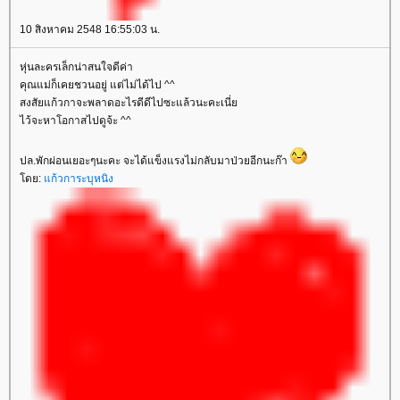
10 สิงหาคม 2548 16:55:03 น.
หุ่นละครเล็กน่าสนใจดีค่า
คุณแม่ก็เคยชวนอยู่ แต่ไม่ได้ไป ^^
สงสัยแก้วกาจะพลาดอะไรดีดีไปซะแล้วนะคะเนี่
ไว้จะหาโอกาสไปดูจ้ะ ^^
ปล.พักผ่อนเยอะๆนะคะ จะได้แข็งแรงไม่กลับมาป่วยอีกนะก๊า
ดย:
ก้วการะบุหนิง