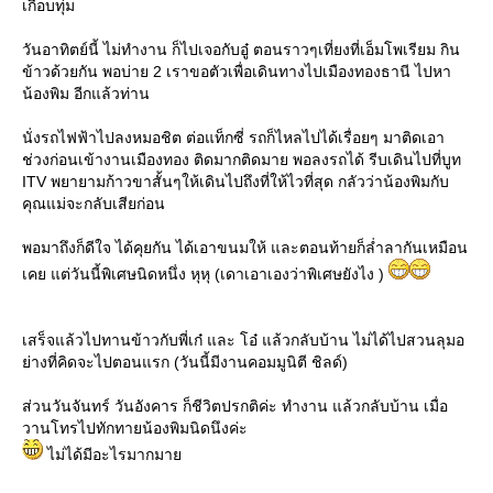
เกือบทุ่ม
วันอาทิตย์นี้ ไม่ทำงาน ก็ไปเจอกับอู๋ ตอนราวๆเที่ยงที่เอ็มโพเรียม กิน
ข้าวด้วยกัน พอบ่าย 2 เราขอตัวเพื่อเดินทางไปเมืองทองธานี ไปหา
น้องพิม อีกแล้วท่าน
นั่งรถไฟฟ้าไปลงหมอชิต ต่อแท็กซี่ รถก็ไหลไปได้เรื่อยๆ มาติดเอา
ช่วงก่อนเข้างานเมืองทอง ติดมากติดมาย พอลงรถได้ รีบเดินไปที่บูท
ITV พยายามก้าวขาสั้นๆให้เดินไปถึงที่ให้ไวที่สุด กลัวว่าน้องพิมกับ
คุณแม่จะกลับเสียก่อน
พอมาถึงก็ดีใจ ได้คุยกัน ได้เอาขนมให้ และตอนท้ายก็ล่ำลากันเหมือน
เคย แต่วันนี้พิเศษนิดหนึ่ง หุหุ (เดาเอาเองว่าพิเศษยังไง )
เสร็จแล้วไปทานข้าวกับพี่เก๋ และ โอ๋ แล้วกลับบ้าน ไม่ได้ไปสวนลุมอ
่างที่คิดจะไปตอนแรก (วันนี้มีงานคอมมูนิตี ชิลด์)
ส่วนวันจันทร์ วันอังคาร ก็ชีวิตปรกติค่ะ ทำงาน แล้วกลับบ้าน เมื่อ
วานโทรไปทักทายน้องพิมนิดนึงค่ะ
ไม่ได้มีอะไรมากมา