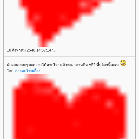
10 สิงหาคม 2548 14:57:14 น.
พักผ่อนเยอะๆ นะคะ จะได้หายไวๆ แล้วจะมาตามติด AF2 ที่บล็อกนี้นะคะ
ดย:
สายลมโชยเอื่อ