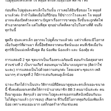
ไปดูหุ่นละครเล็กที่ โจ หลุยส์ ตรงสวนลุมไนท์ พลาซ่า ค่ะ
ก่อนที่จะไปดูหุ่นละครเล็กในวันนั้น เราเคยได้ยินชื่อของ โจ หลุยส์
มาแล้วค่ะ ถ้าจำไม่ผิดเมื่อไม่กี่ปีก่อน ก็มีข่าวว่าโรงละคร โจ หลุยส์
อาจจะต้องปิดตัวลงเพราะปัญหาเรื่องการขาดทุน ถึงขั้นจะถูกตัดไฟ
ทำเอาตกอกตกใจ แต่ในที่สุด ทุกอย่างก็คลี่คลายไปในทางที่ดี จนถึง
ทุกวันนี้
พูดถึง หุ่นละครเล็ก อยากจะไปดูตั้งนานแล้วค่ะ แต่ว่าเพิ่งจะมีโอกาส
เมื่อวันศุกร์ที่ผ่านมา ทั้งนี้อิทธิพลจากคนเชิดนั่นเอง คนที่เชิดเมื่อวัน
ศุกร์ที่เป็นแม่เหล็กดึงดูด คือ น้องพิม น้องแห้ว และ น้องตุ้ย ค่ะ
การแสดงมี 2 ชุด ชุดแรกเป็นเรื่องหระอภัยมณี ตอนกำเนิดสุดสาคร
ส่วนช่วงที่ 2 เป็นรามเกียร์ ตอนหนุมานได้นางเบญจกาย (คิดว่าใช่
นะคะ) การแสดงเป็นไปด้วยความสนุกค่ะ โดยเฉพาะชุดแรก เพลิ
นมากๆ ส่วนชุดที่ 2 ก็มีการเล่นกับคนดูเล็กน้อ
น่าจะเรียกได้ว่าเป็นประวัติการณ์ที่มีคนมาดูหุนละครเล็กเยอะขนาด
นี้ ซึ่งคงต้องยกเครดิตให้การนำเอาสมาชิก BB 3 คนมานั่นล่ะค่ะ คน
ถึงมาดูเยอะ คิดๆแล้ว อยากจะไปดูละครของกรมศิลป์เหมือนกันนะ
ไม่ได้ดูนานแล้ว (เราชอบ) เสียดาย ที่วันนี้มีโอกาสคุยกับน้องพิมเล็ก
น้อย เพราะคนเยอะมาก แต่ก็กอดร่ำลากันเช่นเค