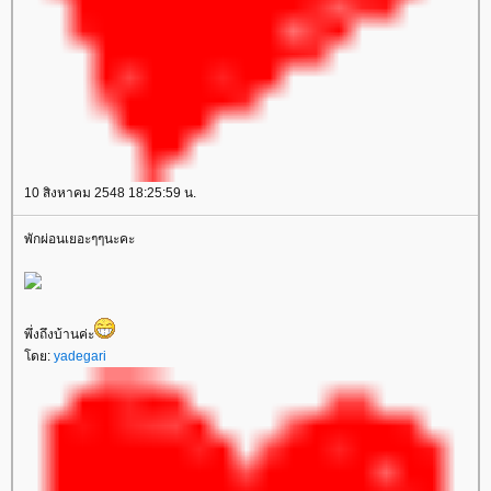
10 สิงหาคม 2548 18:25:59 น.
พักผ่อนเยอะๆๆนะคะ
พึ่งถึงบ้านค่ะ
ดย:
yadegari