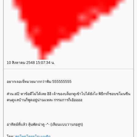
10 สิงหาคม 2548 15:07:34 น.
อยากเจอเจ๊หมวยมากกว่าพิม 555555555
ส่วน af2 หาข้อดีไม่ได้เลย อิอิ เจ้าของบล็อกดูเข้าไปได้ยังไง พิธีกรก็ชอบขโมนซีน
คนดูแลบ้านก็พูดอยู่น่านแหละ กรรมการก็เฮ้ออออ
อาทิตย์ที่แล้ว ลุ้นพัดน่าดู -*- (เลียนแบบวานรอสูร)
ดย:
สุดโหดโครตโรแมนติก