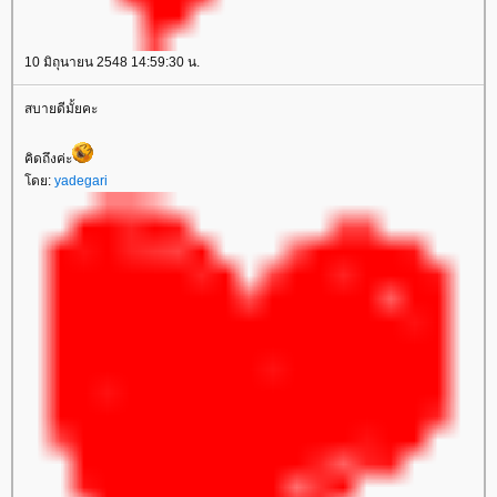
10 มิถุนายน 2548 14:59:30 น.
สบายดีมั้ยคะ
คิดถึงค่ะ
ดย:
yadegari