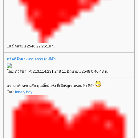
10 มิถุนายน 2548 22:25:10 น.
หวัดดีค๊าแวะมาบอกว่า ฝันดีค๊า
ดย: กีวี่สีฟ้า IP: 213.114.231.248 11 มิถุนายน 2548 0:40:43 น.
วะมาทักทายครับ คุณอิ๊กคิวซัง ก็เชียร์ยูเว่เหรอครับ ดีจัง
...
ดย:
lonely boy