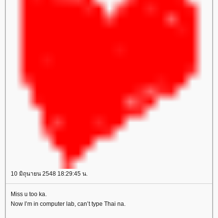
10 มิถุนายน 2548 18:29:45 น.
Miss u too ka.
Now I’m in computer lab, can’t type Thai na.