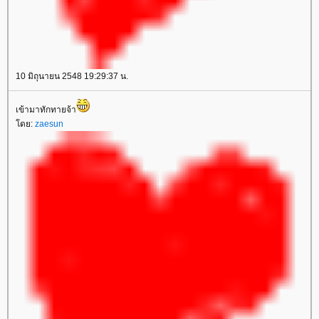
10 มิถุนายน 2548 19:29:37 น.
เข้ามาทักทายจ้า
ดย:
zaesun