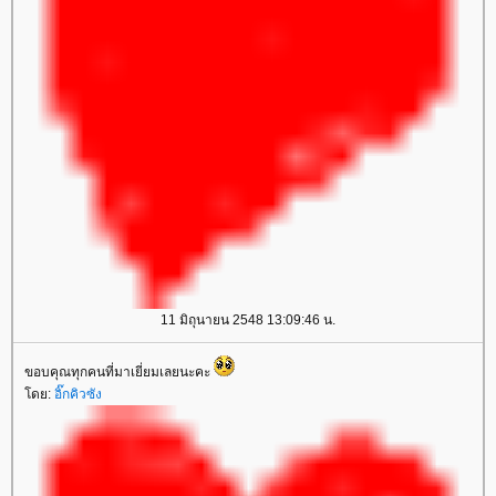
11 มิถุนายน 2548 13:09:46 น.
ขอบคุณทุกคนที่มาเยี่ยมเลยนะคะ
ดย:
อิ๊กคิวซัง