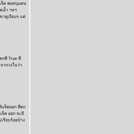
จ็ค พ่อหนุ่มคน
วดน้ำ ฯลฯ
าดูเงียบๆ แต่
ี่ True ที่
มาจากวงในว่า
้แจ็คออก ที่ตก
 แจ็ค ออก จะมี
่เรียบร้อยบ้าง