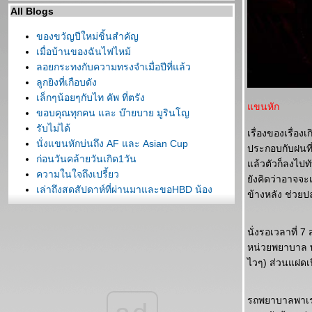
All Blogs
ของขวัญปีใหม่ชิ้นสำคัญ
เมื่อบ้านของฉันไฟไหม้
ลอยกระทงกับความทรงจำเมื่อปีที่แล้ว
ลูกยิงที่เกือบดัง
เล็กๆน้อยๆกับไท คัพ ที่ตรัง
ขนหัก
ขอบคุณทุกคน และ บ๊ายบาย มูรินโญ
รับไม่ได้
เรื่องของเรื่อ
นั่งแขนหักบ่นถึง AF และ Asian Cup
ประกอบกับฝนที่เ
ก่อนวันคล้ายวันเกิด1วัน
ล้วตัวก็ลงไปทั
ความในใจถึงเปรี้ยว
ังคิดว่าอาจจะเค
เล่าถึงสุดสัปดาห์ที่ผ่านมาและขอHBD น้อง
ข้างหลัง ช่วยป
หม่ม
จากโกหกคำโตมาถึง ปืนใหญ่ ที่ภาวนาอย่าเป็น
นั่งรอเวลาที่ 
เหมือนลิงที่แพ้ภัยกะปิ
หน่วยพยาบาล พ
ต้มยำกุ้งกับลิงน้อย และ AF
ไวๆ) ส่วนแฝดเป
กอดแถมหอมแก้ม
เล่าย้อนหลัง
เม้งแตก
รถพยาบาลพาเราไ