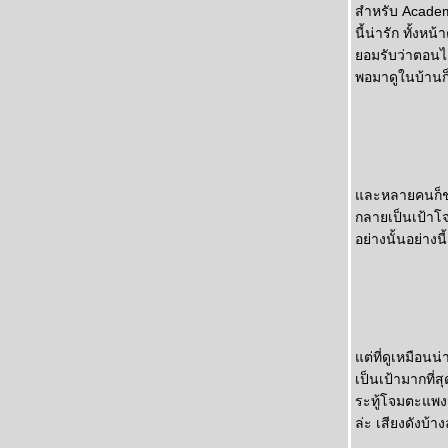
สำหรับ Academ
ม่ครัวหัวป่า
นี้น่ารัก ทั้ง
วันนี้ทำข่าว
อมรับว่าตอนได
มาฆบูชา-วาเลนไทน์
พอมาดูในบ้านก็
จะต้องเหนื่อยขึ้นแต่ก็ยินดี
วันอาทิตย์ที่ไม่น่าเบื่อ (นานๆมีที)
เล่าเรื่อง2วันที่ผ่านมา
บ๊าย บาย หนูแนม
ละหลายคนก็ชอบแ
กลายเป็นเป้าโจ
อย่างนั้นอย่างน
ต่ที่ดูเหมือนน
เป็นเป้ามากที่ส
ระทู้โจมตะแพงมา
ล่ะ เสียงดังบ้า