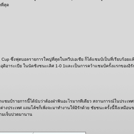
งที่สุด
n Cup ซึ่งฟุตบอลรายการใหญ่ที่สุดในทวีปเอเชีย ก็ได้แชมป์เป็นที่เรียบร้อยแล้
ุดิอาระเบีย ในนัดชิงชนะเลิศ 1-0 1และเป็นการคว้าแชมป์ครั้งแรกของอิรั
คว้าแชมป์รายการนี้ได้นับว่าต้องฝ่าฟันอะไรมากทีเดียว สถานการณ์ในประเทศ
ต่างประเทศ แถมโค้ชก็เพิ่งจะมาทำงานให้อิรักด้วย ชัยชนะครั้งนี้จึงเหมือนข
ามเจ็บปวดมานาน