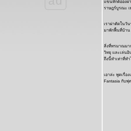
ad
จากBB1ถึงAF2
ขนหักต้อองผ่าต
ด๋อย ยกกำลังสอง
ราษฎร์บูรณะ เ
สามก๊ก หนังสือที่จะอ่านให้จบให้ได้
ด่า ของคู่กับเรียลลิตี้ โชว์
เราผ่าตัดในวัน
สวัสดีสัปดาห์ใหม่
มาพักฟื้นที่บ้าน
กลับมาแล้วหลังหายไปนาน
การ์ตูน ใครว่าของเด็ก
สงกรานต์มาเยือนแล้ว
สิ่งที่ทรมาณมากเ
เมื่อวาน วันนี้ และขอพูดถึง Big Brother นิดนึง
วิทยุ และเล่นอ
หลายวันที่ไม่มีอะไร
ถึงนี้ทำเท่าที่ทำ
19 ข้ามวิคมาหาน้องปาล์ม และ 22 วันเกิดของ
จ๋า
เอาล่ะ พูดเรื่อ
7ชาม หายอยากเล
Fantasia กับฟ
ฝันสนุกและปลาบปลืมแทนคนต่างจังหวัด
ชีวิตที่มีความหมา
หนังสือดีหนังดี
ว่าด้วยเรื่องฟุตบอล
หวัดถามหาในช่วงเวลาไม่มีอะไรตื่นเต้น
สติแตกก่อนสุข(ชนิดไม่ได้ตั้งใจ)
3 วันที่ผ่านไป
กรี๊ดดดดดด