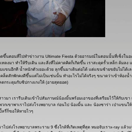
งเกิดขึ้นตอนที่ไปทำข่าวงาน Ultimate Fiesta ด้วยอารมณ์ในตอนนั้นที่เซ็งใน
ทลงมา ทำให้รีบเดิน และสิ่งที่ไม่คาดคิดก็เกิดขึ้น เราสะดุดรั้วเหล็ก ล้มลง
บแขนอีกที น้ำหนักตัวเยอะด้วย ลุกขึ้นมาเดินต่อได้ แต่แขนซ้ายขยับไม่ได
ล็ดสักพักคงดีขึ้นแต่ไม่เป็นเช่นนั้น ทำอะไรไม่ได้จริงๆ ขนาดว่าเข้าห้องน้ำ
ลดกระดุมกับซิปกางเกงให้ (อายสุดยอด)
7 สาวมา เรารีบเดินเข้าไปสัมภาษณ์น้องมิ้นพร้อมเอาของที่เตรียมไว้ให้กับเขา
วกเขาพาเราไปส่งโรงพยาบาล ก่อนไป น้องมิ้น และ น้องซาร่า เป่าแขนให
ิ้ลรี่ก็ขอให้หายไวๆ
ปส่งโรงพยาบาลพระราม 9 ซึ่งใกล้ที่เกิดเหตุที่สุด หมอจับเราx-ray แล้วแจ