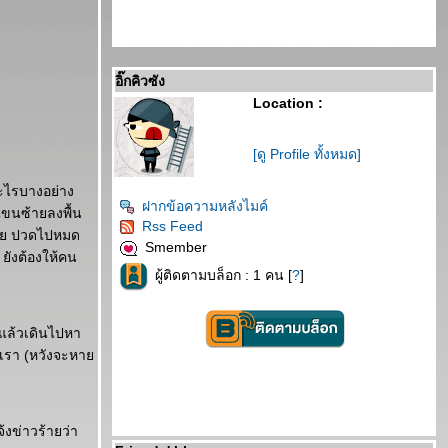
อิ๊กคิวซัง
Location :
[ดู Profile ทั้งหมด]
อะไรบางอย่าง
ฝากข้อความหลังไมค์
 แขนซ้ายลงพื้น
Rss Feed
้เลย ปวดไปหมด
Smember
 ยังต้องให้คน
ผู้ติดตามบล็อก : 1 คน [
?
]
 แล้วเดินไปหา
้เรา (หวังจะหา
้งข่าวร้ายว่า