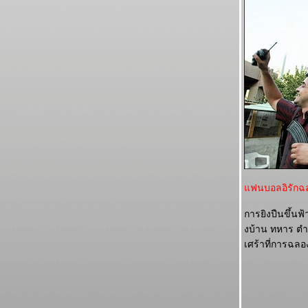
ฟนบอลอิรักฉล
การยิงปืนขึ้นฟ้า
งบ้าน ทหาร ตำร
เศร้าที่การฉลอ