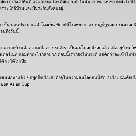
ัด เราอึ้งไปทันที แจ้งใครต่อใครที่ติดต่อได้ วันนั้น เราขอให้เขาส่งตัวไปท
พราะใกล้บ้านและมีประกันสังคมอยู่
รุ่งขึ้น ตอนประมาณ 4 โมงเย็น พักอยู๋ที่โรงพยาบาลราษฎร์บูรณะประมาณ 3 
 จนถึงวันนี้
วลาอยู่บ้านคือความเบื่อค่ะ ปรกติเราเป็นคนไม่อยู่นิ่งอยู่แล้ว เมื่ออยู่บ้าน ก็ทำ
ินเตอร์เน็ต แถมทำอะไรก็ลำบาก ตอนนี้เราก็ยังไม่หายดี แต่คิดว่าจะเข้าไปทำ
ได้ จะได้ไม่เบื่อ
งแขนหักมาแล้ว ขอพูดถึงเรื่องสิ่งที่อยู่ในความสนใจตอนนี้สัก 2 เรื่อง นั่นคือเ
ุตบอล Asian Cup