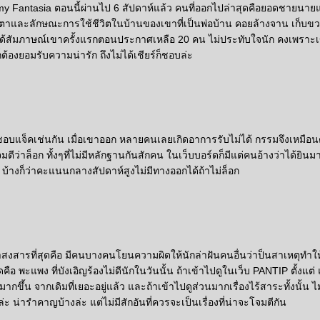
y Fantasia ตอนนี้ผ่านไป 6 สัปดาห์แล้ว คนที่ออกไปล่าสุดคือยอดชายนายแ
หน้าตาและลักษณะการใช้ชีวิตในบ้านของเขาที่เป็นพ่อบ้าน คอยล้างจาน เก็บข
้สัมภาษณ์เขาครั้งแรกตอนประกาศเหลือ 20 คน ไม่ประทับใจนัก คงเพราะเข
ต้องยอมรับความน่ารัก ถึงไม่ได้เชียร์ก็ชอบล่ะ
จ็คเช่นกัน เมื่อเขาออก หลายคนเลยเกิดอาการรับไม่ได้ กรรมจึงเหมือนตกท
มตีว่าล็อก ทั้งๆที่ไม่มีหลักฐานกันสักคน ในเว็บบอร์ดก็มีแต่คนอ้างว่าได้ยิน
ี้ บ้างก็ว่าคะแนนกลางสัปดาห์สูงไม่มีทางออกได้ถ้าไม่ล็อก
่าสงสารที่สุดคือ มีคนบางคนโยนความผิดให้นักล่าฝันคนอื่นว่าป็นสาเหตุทำให
ุดคือ พะแพง ที่บังเอิญร้องไม่ดีนักในวันนั้น ถ้าเข้าไปดูในเว็บ PANTIP ตั้งแต่
กขึ้น จากเดิมที่เยอะอยู่แล้ว และถ้าเข้าไปดูส่วนมากเรื่องไร้สาระทั้งนั้น ไม
งล่ะ น่ารำคาญบ้างล่ะ แต่ไม่มีสักอันที่ควรจะเป็นเรื่องที่น่าจะโจมตีกัน