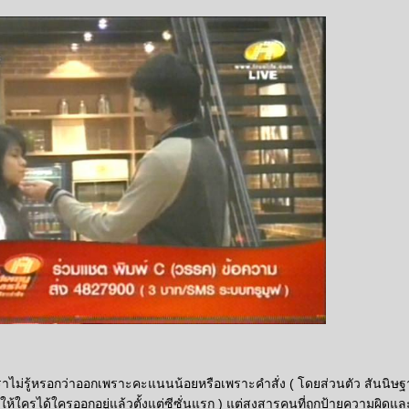
เราไม่รู้หรอกว่าออกเพราะคะแนนน้อยหรือเพราะคำสั่ง ( โดยส่วนตัว สันนิษฐ
ูให้ใครได้ใครออกอยู่แล้วตั้งแต่ซีซั่นแรก ) แต่สงสารคนที่ถูกป้ายความผิดแ