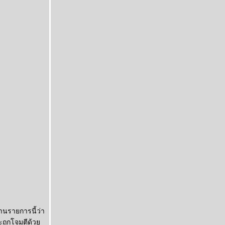
านรายการนี้ว่า
ละถูกโจมตีด้ว