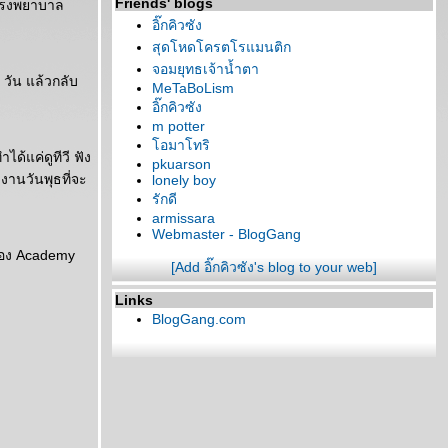
Friends' blogs
ี่โรงพยาบาล
อิ๊กคิวซัง
สุดโหดโครตโรแมนติก
จอมยุทธเจ้าน้ำตา
วัน แล้วกลับ
MeTaBoLism
อิ๊กคิวซัง
m potter
อมาโทริ
ได้แค่ดูทีวี ฟัง
pkuarson
งานวันพุธที่จะ
lonely boy
รักดี
armissara
Webmaster - BlogGang
รื่อง Academy
[Add อิ๊กคิวซัง's blog to your web]
Links
BlogGang.com