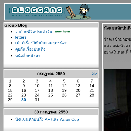
Group Blog
นั่งแขนหักบ่น
ว่าด้วยชีวิตประจำวัน
letters
ว่าจะเข้ามาอั
เม้าท์เรื่องกีฬากับจอมยุทธน้อ
ล้ว แต่อนิจจา 
คุยกันเรื่องบันเทิง
อย่างในตอนนี้ 
หนังสือหนังหา
กรกฏาคม 2550
>>
1
2
3
4
5
6
7
8
9
10
11
12
13
14
15
16
17
18
19
20
21
22
23
24
25
26
27
28
29
30
31
30 กรกฏาคม 2550
นั่งแขนหักบ่นถึง AF และ Asian Cup