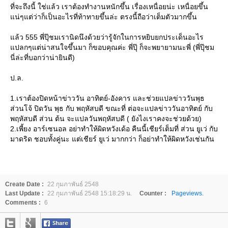
ที่จะถึงนี้ ใช่แล้ว เราต้องทำงานหนักขึ้น เรื่องเหนื่อยน่ะ เหนื่อยขึ้น
น่ๆแต่ว่าก็เป็นอะไรที่ท้าทายขึ้นล่ะ ตรงนี้ถือว่าเต็มตัวมากขึ้น
ล้ว 555 พี่ปุ๊ชมเรานิดนึงด้วยว่ารู้จักในการหยิบยกประเด็นอะไร
ปลกๆแต่น่าสนใจขึ้นมา ก็ขอบคุณค่ะ พี่ปุ๊ ก็จะพยายามนะพี่ (พี่ปุ๊ชม
นี่ล่ะที่บอกว่าน่ายินดี)
ป.ล.
1.เราต้องปิดหน้าข่าววัน อาทิตย์-อังคาร และช่วยแปลข่าววันพุธ
ส่วนโจ้ ปิดวัน พุธ กับ พฤหัสบดี ขณะที่ ต่อจะแปลข่าววันอาทิตย์ กับ
พฤหัสบดี ส่วน ต้น จะแปลวันพฤหัสบดี ( ยังไงเราคงจะช่วยด้วย)
2.เพี้ยง อาร์เซนอล อย่าทำให้ผิดหวังเด้อ คืนนี้เชียร์เต็มที่ ส่วน ยูเว่ กับ
มาดริด ชอบทั้งคู่นะ แต่เชียร์ ยูเว่ มากกว่า ก็อย่าทำให้ผิดหวังเช่นกัน
Create Date :
22 กุมภาพันธ์ 2548
Last Update :
22 กุมภาพันธ์ 2548 15:18:29 น.
Counter :
Pageviews.
Comments :
6