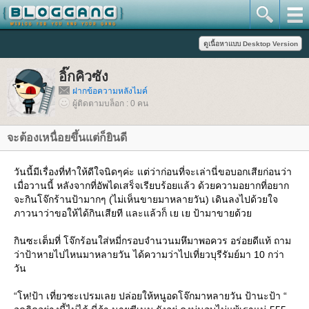
อิ๊กคิวซัง
ฝากข้อความหลังไมค์
ผู้ติดตามบล็อก : 0 คน
จะต้องเหนื่อยขึ้นแต่ก็ยินดี
วันนี้มีเรื่องที่ทำให้ดีใจนิดๆค่ะ แต่ว่าก่อนที่จะเล่านี่ขอบอกเสียก่อนว่า
เมื่อวานนี้ หลังจากที่อัพไดเสร็จเรียบร้อยแล้ว ด้วยความอยากที่อยาก
จะกินโจ๊กร้านป้ามากๆ (ไม่เห็นขายมาหลายวัน) เดินลงไปด้วยใจ
ภาวนาว่าขอให้ได้กินเสียที และแล้วก็ เย เย ป้ามาขายด้ว
กินซะเต็มที่ โจ๊กร้อนใส่หมี่กรอบจำนวนมหึมาพอควร อร่อยดีแท้ ถาม
ว่าป้าหายไปไหนมาหลายวัน ได้ความว่าไปเที่ยวบุรีรัมย์มา 10 กว่า
วัน
“โห!ป้า เที่ยวซะเปรมเลย ปล่อยให้หนูอดโจ๊กมาหลายวัน ป้านะป้า “