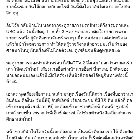
อดคิดอย่างนี้ไม่ได้ นี่ถ้า นายซีเนม ยังอยู่ คงบ่นอุบไม่แพ้เราแน่ 555
รายนั้นชอบกินโจ๊กอย่างกับอะไรดี วันนี้ตั้งใจว่าอัพไดเสร็จ จะไปกิน
อีก หุหุ
อิ่มโจ๊ก กลับบ้านไป นอกจากจะดูรายการปรกติทางทีวีธรรมดาและ
UBC แล้ว วันนี้เปิดดู TTV ทั้ง 3 ช่อง ขอบอกว่าติดใจรายการพระ
รายการหนึ่ง ผู้จัดคือท่านจันทร์ พระรูปนี้ท่านเก่งนะ แต่งบ่ทกวีเก่ง
ล้วก็เข้าใจจัดรายการ ทำให้คนรู้ว่าจริงๆแล้วธรรมมะ(ไม่ว่าของ
ศาสนาไหน)เป็นเรื่องที่ไม่ไกลตัวเลย ดูเพลินจนลืมดูทรูเลย 55
พอดูรายการของท่านจันทร์จบ ก็เปิดTTV 2 อึ้งเลย “บอกว่าจากคนรัก
เก่า ให้คนรักใหม่” เสียงนายอ็อฟ หน้านายอ็อฟ นี่มาเลย มิวสิคของ
นายอ็อฟนั่นเอง แล้วนี่เมื่อไหร่จะเห็นมิวสิคของไอ้หนูจีนทางช่องนี้
บ้างนี่
เอาล่ะ พูดเรื่องเมื่อวานมาแล้ว มาพูดเรื่องวันนี้ดีกว่า เรื่องที่บอกว่าน่า
ินดีน่ะ คืองี้นะ วันนี้พี่ปุ๊ กับพี่เอ็กซ์ เรียกประชุม ก็มี โจ้ ต้น แล้วก็ ต่อ
เข้าประชุมด้วย คือว่า พี่ปุ๊ จะต้องเข้ามาช่วยพี่เอ็กซ็ ปิดหน้าซูเปอร์
เกมส์ มากขึ้น เพราะว่าพี่เอ็กซ์ ต้องเข้าไปช่วยทำหนังสือเกี่ยวกับการ
ศึกษาเล่มใหม่
หน้าข่าวกีฬาในโลกวันนี้เลยต้องกลายเป็นหน้าที่ของ เรา โจ้ ที่จะปิด
ดยมี ต่อ ต้น เข้ามาช่วยแปลข่าวในบางวัน ก็เริ่มต้นตั้งแต่วันอาทิตย์