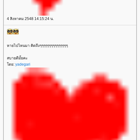
4 สิงหาคม 2548 14:15:24 น.
หายไปไหนมา คิดถึงๆๆๆๆๆๆๆๆๆๆๆๆๆๆๆ
สบายดีมั้ยคะ
ดย:
yadegari