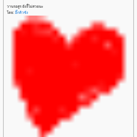
วานรอสูร ยังงี้ไม่สวยนะ
ดย:
อิ๊กคิวซัง