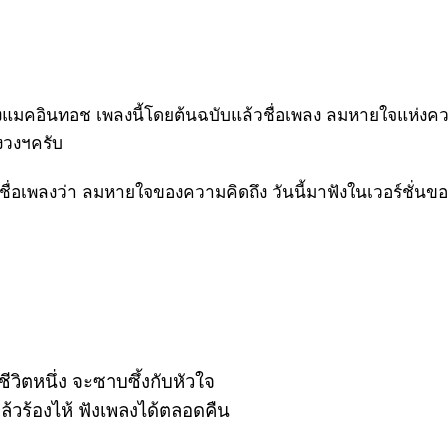
งแมคอินทอช เพลงนี้โดยต้นฉบับแล้วชื่อเพลง ลมหายใจแห่งคว
องวงฯครับ
ยใช้ชื่อเพลงว่า ลมหายใจของความคิดถึง วันนี้มาฟังในเวอร์ชั่น
นชีวิตหนึ่ง จะซาบซึ้งกับหัวใจ
วร้องไห้ ฟังเพลงได้ตลอดคืน