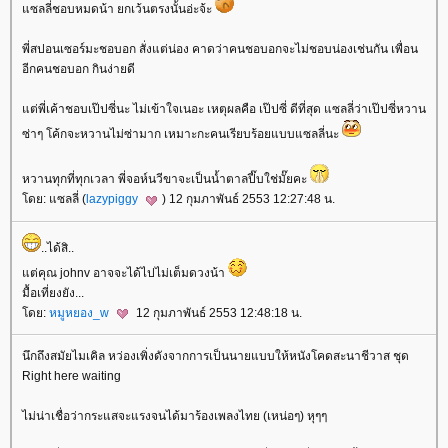
ซลลี่ชอบหมดน้า ยกเว้นตรงนั้นอ่ะจ้ะ
พี่สปอนเซอร์มะชอบอก สั่งแต่น่อง คาดว่าคนชอบอกจะไม่ชอบน่องเช่นกัน เพื่อน
อีกคนชอบอก กินง่ายดี
ต่พี่เค้าชอบเป๊ปซี่นะ ไม่เข้าใจเนอะ เหตุผลคือ เป๊ปซี่ ดีที่สุด แซลลี่ว่าเป๊ปซี่หวาน
ซ่าๆ โค้กจะหวานไม่ซ่ามาก เหมาะกะคนเรียบร้อยแบบแซลลี่นะ
หวานทุกที่ทุกเวลา พี่จอห์นวีขาจะเป็นน้ำตาลปี๊บใช่มั๊ยคะ
ดย: แซลลี่ (
lazypiggy
) 12 กุมภาพันธ์ 2553 12:27:48 น.
..ได้สิ..
ต่คุณ johnv อาจจะได้ไปไม่เต็มดวงน้า
มื้อเที่ยงยัง...
ดย:
หมูหยอง_w
12 กุมภาพันธ์ 2553 12:48:18 น.
นึกถึงสมัยไมเคิล หว่องเพิ่งดังจากการเป็นนายแบบให้หนังโคดสะนาชีวาส ชุด
Right here waiting
ไม่น่าเชื่อว่ากระแสจะแรงจนได้มาร้องเพลงไทย (เหน่อๆ) หุๆๆ