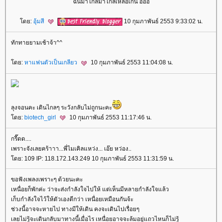
ฉันมาไกลมาไกลเหลือเกิน อิอิอิ
ดย:
อุ้มสี
10 กุมภาพันธ์ 2553 9:33:02 น.
ทักทายยามเช้าจ้า^^
ดย:
หาแฟนตัวเป็นเกลียว
10 กุมภาพันธ์ 2553 11:04:08 น.
ลุงจอนคะ เดินไกลๆ ระวังกลับไม่ถูกนะคะ
ดย:
biotech_girl
10 กุมภาพันธ์ 2553 11:17:46 น.
กรี๊ดด....
เพราะจังเลยคร้าาา...พี่ไมเคิลแหว่ง... เอ๊ย หว่อง..
ดย: 109 IP: 118.172.143.249 10 กุมภาพันธ์ 2553 11:31:59 น.
ขอฟังเพลงเพราะๆ ด้วยนะคะ
เหนื่อยก็พักค่ะ ว่าจะส่งกำลังใจไปให้ แต่เห็นมีหลายกำลังใจแล้ว
เก็บกำลังใจไว้ให้ตัวเองดีกว่า เหนื่อยเหมือนกันจ้ะ
ช่วงนี้อาจจะหายไป ทางมีให้เดิน คงจะเดินไปเรื่อยๆ
เลยไม่รู้จะเดินกลับมาทางนี้เมื่อไร เหนื่อยอาจจะล้มอยู่แถวไหนก็ไม่รู้