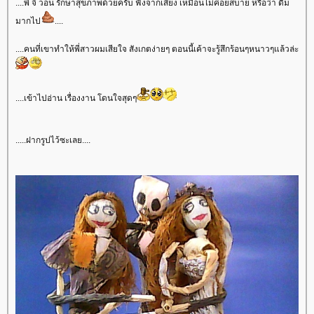
....พี่ จี วอน รักษาสุขภาพด้วยครับ ฟังจากเสียง เหมือนไม่ค่อยสบาย หรือว่า ดื่ม
มากไป
....
....คนที่เขาทำให้พี่สาวผมเสียใจ สังเกตง่ายๆ ตอนนี้เค้าจะรู้สึกร้อนๆหนาวๆแล้วล่ะ
....เข้าไปอ่าน เรื่องงาน โดนใจสุดๆ
.....ฝากรูปไว้ซะเลย....