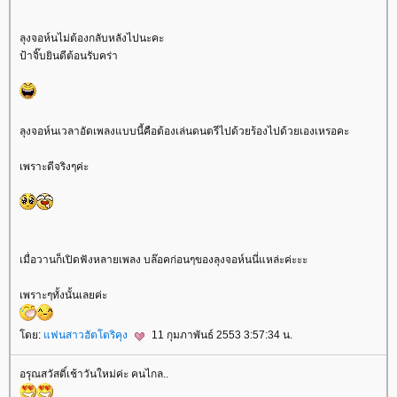
ลุงจอห์นไม่ต้องกลับหลังไปนะคะ
ป้าจิ๊บยินดีต้อนรับคร่า
ลุงจอห์นเวลาอัดเพลงแบบนี้คือต้องเล่นดนตรีไปด้วยร้องไปด้วยเองเหรอคะ
เพราะดีจริงๆค่ะ
เมื่อวานก็เปิดฟังหลายเพลง บล๊อคก่อนๆของลุงจอห์นนี่แหล่ะค่ะะะ
เพราะๆทั้งนั้นเลยค่ะ
ดย:
ฟนสาวฮัตโตริคุง
11 กุมภาพันธ์ 2553 3:57:34 น.
อรุณสวัสดิ์เช้าวันใหม่ค่ะ คนไกล..