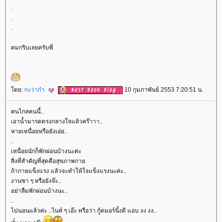
.
.
.
คมกริบเลยครับพี่
ดย:
กะว่าก๋า
10 กุมภาพันธ์ 2553 7:20:51 น.
คนไกลคนนี้..
เอาน้ำมารดตรงกลางใจแล้วคร๊าาา..
หายเหนื่อยหรือยังเอ่ย..
..
เหนื่อยนักก็พักผ่อนบ้างนะค่ะ
สิ่งที่สำคัญที่สุดคือสุขภาพกา
ถ้ากายแข็งแรง แล้วจะทำให้ใจแข็งแรงนะค่ะ..
งานซา ๆ หรือยังจ๊ะ..
อย่าลืมพักผ่อนบ้างนะ..
..
ไปนอนแล้วค่ะ ..ไนท์ ๆ เอ๊ะ หรือว่า กู้ดมอร์นิ้งดี แอบ งง งง..