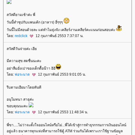
สวัสดียามเช้าค่ะ พี่
วันนี้ทำซุปกับแพนเค้ก (อาหาร) ฮี่ๆๆๆ
วันนี้ไม่มีสอนด้วยละ แต่ทำไมยุ่งจัง เคลียร์งานเคลียร์คะแนนก่อนสอบค่ะ
ดย:
redclick
12 กุมภาพันธ์ 2553 7:37:07 น.
สวัสดีวันจ่ายค่ะ เฮี
มีความสุข สดชื่นนะคะ
อย่าลืมอั่งเปาของเด็กดื้อน๊าา อิอิ
ดย:
พ่อระนาด
12 กุมภาพันธ์ 2553 9:01:05 น.
รีบตามเฮียมาโดยทันที
อนุโมทนา สาธุค่ะ
ขอบคุณนะคะ
ดย:
พ่อระนาด
12 กุมภาพันธ์ 2553 11:48:34 น.
พี่ขา.....ไม่ว่าจะตั้งใจออนไลน์หรือไม่...พี่ได้เข้าสู่การทำธุรกรรมการเงินออนไลน์
อยู่แล้ว ธนาคารทุกแห่งที่สามารถใช้ตู้ ATM ร่วมกันได้เพราะเราใช้ฐานข้อมูล