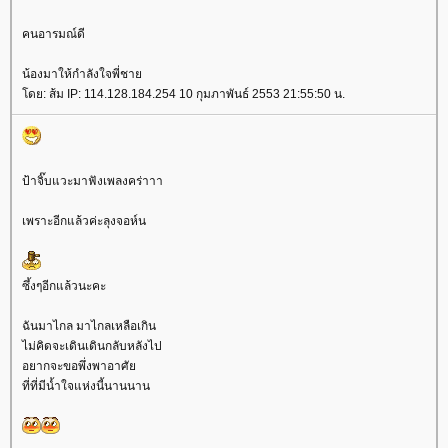
คนอารมณ์ดี
น้องมาให้กำลังใจพี่ชา
ดย: ส้ม IP: 114.128.184.254 10 กุมภาพันธ์ 2553 21:55:50 น.
ป้าจิ๊บแวะมาฟังเพลงคร่าาา
เพราะอีกแล้วค่ะลุงจอห์น
ซึ้งๆอีกแล้วนะคะ
ฉันมาไกล มาไกลเหลือเกิน
ไม่คิดจะเดินเดินกลับหลังไป
อยากจะขอพึ่งพาอาศั
ที่ที่มีน้ำใจแห่งนี้นานนาน