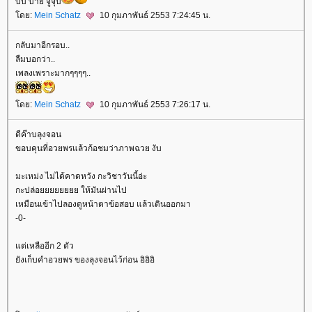
บั๋บ บาย จูจุ๊บ
ดย:
Mein Schatz
10 กุมภาพันธ์ 2553 7:24:45 น.
กลับมาอีกรอบ..
ลืมบอกว่า..
เพลงเพราะมากๆๆๆๆ..
ดย:
Mein Schatz
10 กุมภาพันธ์ 2553 7:26:17 น.
ดีค๊าบลุงจอน
ขอบคุนที่อวยพรแล้วก้อชมว่าภาพฉวย งับ
มะเหม่ง ไม่ได้คาดหวัง กะวิชาวันนี้อ่ะ
กะปล่อยยยยยยยย ให้มันผ่านไป
เหมือนเข้าไปลองดูหน้าตาข้อสอบ แล้วเดินออกมา
-0-
ต่เหลืออีก 2 ตัว
ังเก็บคำอวยพร ของลุงจอนไว้ก่อน อิอิอิ