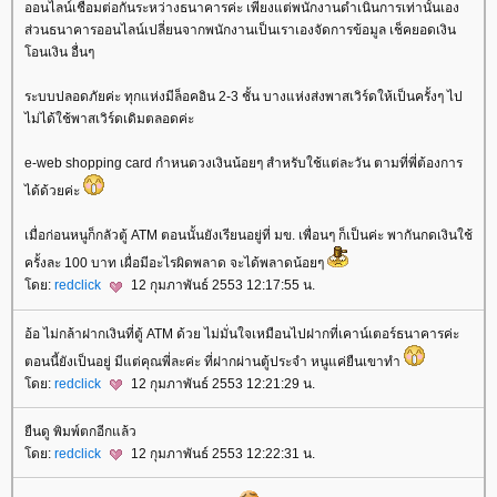
ออนไลน์เชื่อมต่อกันระหว่างธนาคารค่ะ เพียงแต่พนักงานดำเนินการเท่านั้นเอง
ส่วนธนาคารออนไลน์เปลี่ยนจากพนักงานเป็นเราเองจัดการข้อมูล เช็คยอดเงิน
อนเงิน อื่นๆ
ระบบปลอดภัยค่ะ ทุกแห่งมีล็อคอิน 2-3 ชั้น บางแห่งส่งพาสเวิร์ดให้เป็นครั้งๆ ไป
ไม่ได้ใช้พาสเวิร์ดเดิมตลอดค่ะ
e-web shopping card กำหนดวงเงินน้อยๆ สำหรับใช้แต่ละวัน ตามที่พี่ต้องการ
ได้ด้วยค่ะ
เมื่อก่อนหนูก็กลัวตู้ ATM ตอนนั้นยังเรียนอยู่ที่ มข. เพื่อนๆ ก็เป็นค่ะ พากันกดเงินใช้
ครั้งละ 100 บาท เผื่อมีอะไรผิดพลาด จะได้พลาดน้อยๆ
ดย:
redclick
12 กุมภาพันธ์ 2553 12:17:55 น.
อ้อ ไม่กล้าฝากเงินที่ตู้ ATM ด้วย ไม่มั่นใจเหมือนไปฝากที่เคาน์เตอร์ธนาคารค่ะ
ตอนนี้ยังเป็นอยู่ มีแต่คุณพี่ละค่ะ ที่ฝากผ่านตู้ประจำ หนูแค่ยืนเขาทำ
ดย:
redclick
12 กุมภาพันธ์ 2553 12:21:29 น.
ืนดู พิมพ์ตกอีกแล้ว
ดย:
redclick
12 กุมภาพันธ์ 2553 12:22:31 น.