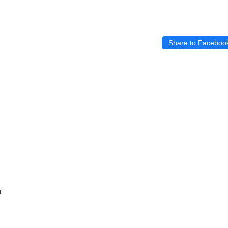
Share to Faceboo
น.