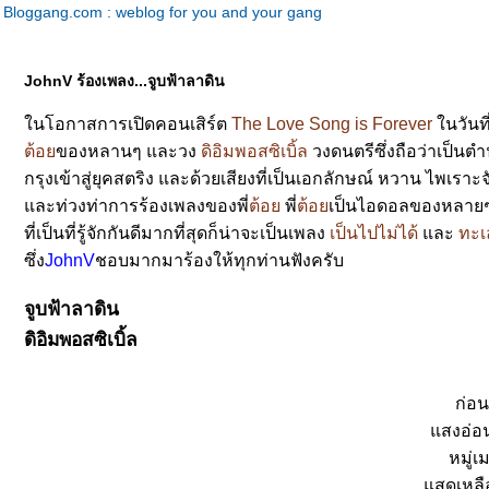
Bloggang.com : weblog for you and your gang
JohnV ร้องเพลง...จูบฟ้าลาดิน
นโอกาสการเปิดคอนเสิร์ต
The Love Song is Forever
นวันที
ต้อ
ของหลานๆ และวง
ดิอิมพอสซิเบิ้ล
วงดนตรีซึ่งถือว่าเป็น
กรุงเข้าสู่ยุคสตริง และด้วยเสียงที่เป็นเอกลักษณ์ หวาน ไพเราะ
ละท่วงท่าการร้องเพลงของพี่
ต้อ
พี่
ต้อ
เป็นไอดอลของหลายๆ
ที่เป็นที่รู้จักกันดีมากที่สุดก็น่าจะเป็นเพลง
เป็นไปไม่ได้
ละ
ทะเ
ซึ่ง
JohnV
ชอบมากมาร้องให้ทุกท่านฟังครับ
จูบฟ้าลาดิน
ดิอิมพอสซิเบิ้ล
ก่อน
สงอ่อน
หมู่
สดเหลือ