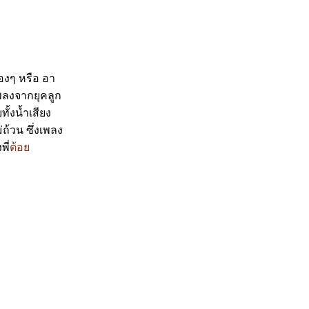
องๆ หรือ อา
พลงจากยุคลูก
ั้งน้ำเสียง
ถ้วน ซึ่งเพลง
ี่
ต้อ