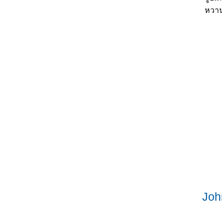
หวาน
Joh