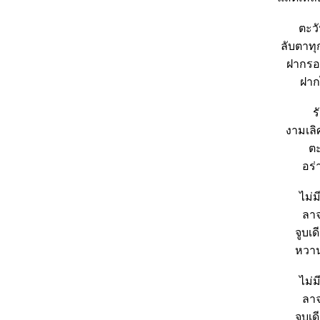
ตะว
ลับตาท
ฝากรอ
ฝาก
ร
งามเลิ
ต
อร่
ไม่ม
ลาจ
จูบเด
หวาน
ไม่ม
ลาจ
จูบเด