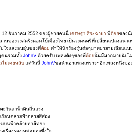
่ 12 ธันวาคม 2552 ของผู้ชายคนนี้
เศรษฐา ศิระฉายา
พี่
ต้อ
ของน้
ตำนานของวงสตริงคอมโบ้เมืองไทย เป็นวงดนตรีที่เปลี่ยนแปลงแนวเ
จับใจและอบอุ่นของพี่
ต้อ
ทำให้นักร้องรุ่นต่อๆมาพยายามเลียนแบบท
คนรวมทั้ง
JohnV
ด้วยครับ เพลงดังๆของพี่
ต้อ
นั้นมีมากมายนับไม่
ลไม่เคยหลับ
ต่วันนี้
JohnV
ขอนำเอาเพลงเพราะๆอีกเพลงหนึ่งของพ
ตะวันลาฟ้าดินสิ้นแรง
ร้อนคลายฟ้ากลายสีส่อง
เมฆบนฟ้าคล้ายทาสีทอง
งเรืองรองเหม่อมองซึ้งใจ