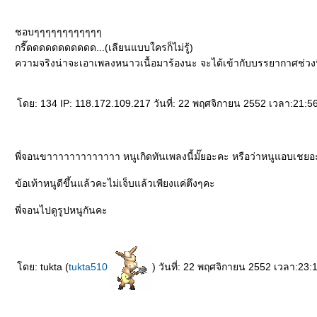
ชอบๆๆๆๆๆๆๆๆๆๆๆๆ
กรี๊ดดดดดดดดดดด...(เลียนแบบใครก็ไม่รู้)
ความจริงน่าจะเอาเพลงหนาวเนื้อมาร้องนะ จะได้เข้ากับบรรยากาศช่วงน
ดย: 134 IP: 118.172.109.217 วันที่: 22 พฤศจิกายน 2552 เวลา:21:5
พี่จอนขาาาาาาาาาาาาา หนูเกิดทันเพลงนี้มั๊ยอะคะ หรือว่าหนูแอบเชยอะ
ข้อเท้าหนูดีขึ้นแล้วคะไม่เจ็บแล้วเพียงแค่ตึงๆคะ
พี่จอนไปดูรูปหนูกันคะ
ดย: tukta (
tukta510
) วันที่: 22 พฤศจิกายน 2552 เวลา:23: