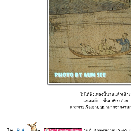
ไม่ได้ฟังเพลงนี้นานแล้วเน๊าะ
หล่มจ๊ะ....ขึ้นเวทีซะด้ว
วะพายเรือเอาบุญมาฝากจากงานกฐ
ดย:
อุ้มสี
วันที่: 3 พฤศจิกายน 2553 