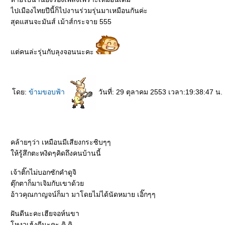
ไปเมืองไทยปีนี้ก็ไปงานร่วมรุ่นมาเหมือนกันค่ะ
สุดแสนจะมันส์ เม้าส์กระจาย 555
ต่คนล่ะรุ่นกับลุงจอนนะคะ
ดย:
ข้ามขอบฟ้า
วันที่: 29 ตุลาคม 2553 เวลา:19:38:47 น.
คล้ายๆว่า เหมือนมีเสียงกระซิบๆๆ
ห้รู้สึกตะหงิดๆคิดถึงคนบ้านนี้
เจ้าติ๊กไม่บอกซักคำดูจิ
ตุ๊กตาก็มาเจิมกับเขาด้ว
อ้าวคุณกาญจน์ก็มา มาโดยไม่ได้นัดหมาย เอิ๊กๆๆ
ฝันดีนะคะเฮียจอห์นขา
หงวเฮ้งดีนะคะ คิ คิ