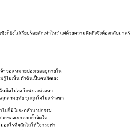
งก็ยังไม่เรียบร้อยสักเท่าไหร่ แต่ด้วยความคิดถึงจึงต้องกลับมาคร
เจ้าของ หมายปองเธออยู่ภายใน
ม่รู้ไม่เห็น ตัวฉันเป็นคนผิดเอง
มฉันลืมไม่ลง ใจพะวงห่วงหา
ุกลามฤทัย รุมสุมใจไม่สร่างซา
ร่ำไปก็มิใยจะกลัวบาปกรรม
วยของเธอตอกย้ำจิตใจ
รมอะไรที่ผลักไสให้ใจกระทำ