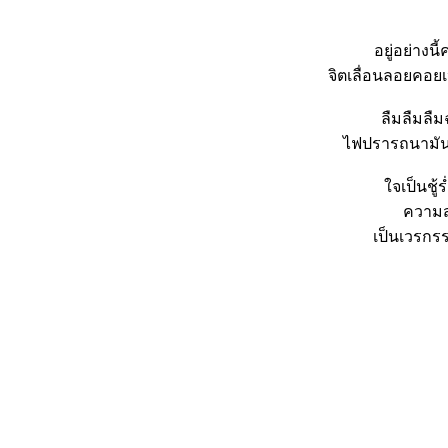
อยู่อย่างน
จิตเลื่อนลอยคอย
ลืมลืมลื
ไฟปรารถนามันล
จเป็นชู้
ความส
เป็นเวรกร