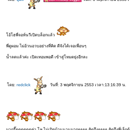
อ้โฮพี่จอห์นวีเปิดบล็อกแล้ว
พี่ดูผอม ไม่อ้วนอวบอย่างที่คิด ดีจังได้เจอเพื่อนๆ
น้ำลดแล้วค่ะ เปิดเทอมพอดี เข้าสู่โหมดยุ่งอีกละ
ดย:
redclick
วันที่: 3 พฤศจิกายน 2553 เวลา:13:16:39 น.
มากรี๊ดดดดดดค่า โห ไม่เปิดบ้านนานมากๆๆๆๆ คิดถึงๆๆๆๆ คิดถึงพี่เล็กด้