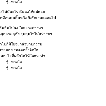
ชู้...ทางใจ
ี้คงไม่มีอะไร ฉันคงได้แต่คอ
เหมือนคนสิ้นหวัง ยังรักเธอตลอดไป
มฉันลืมไม่ลง ใจพะวงห่วงหา
ุกลามฤทัย รุมสุมใจไม่สร่างซา
ร่ำไปก็มิใยจะกลัวบาปกรรม
วยของเธอตอกย้ำจิตใจ
รมอะไรที่ผลักไสให้ใจกระทำ
ชู้...ทางใจ
ชู้...ทางใจ