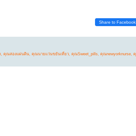
Share to Facebook
ำ
,
คุณสองแผ่นดิน
,
คุณนายแว่นขยันเที่ยว
,
คุณSweet_pills
,
คุณnewyorknurse
,
ค