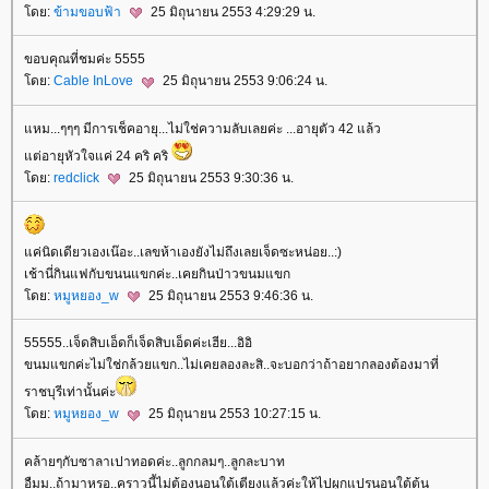
ดย:
ข้ามขอบฟ้า
25 มิถุนายน 2553 4:29:29 น.
ขอบคุณที่ชมค่ะ 5555
ดย:
Cable InLove
25 มิถุนายน 2553 9:06:24 น.
หม...ๆๆๆ มีการเช็คอายุ...ไม่ใช่ความลับเลยค่ะ ...อายุตัว 42 แล้ว
ต่อายุหัวใจแค่ 24 คริ คริ
ดย:
redclick
25 มิถุนายน 2553 9:30:36 น.
ค่นิดเดียวเองเน๊อะ..เลขห้าเองยังไม่ถึงเลยเจ็ดซะหน่อย..:)
เช้านี่กินแฟกับขนนแขกค่ะ..เคยกินป่าวขนมแขก
ดย:
หมูหยอง_w
25 มิถุนายน 2553 9:46:36 น.
55555..เจ็ดสิบเอ็ดก็เจ็ดสิบเอ็ดค่ะเฮีย...อิอิ
ขนมแขกค่ะไม่ใช่กล้วยแขก..ไม่เคยลองละสิ..จะบอกว่าถ้าอยากลองต้องมาที่
ราชบุรีเท่านั้นค่ะ
ดย:
หมูหยอง_w
25 มิถุนายน 2553 10:27:15 น.
คล้ายๆกับซาลาเปาทอดค่ะ..ลูกกลมๆ..ลูกละบาท
อืมม..ถ้ามาหรอ..คราวนี้ไม่ต้องนอนใต้เตียงแล้วค่ะให้ไปผูกแปรนอนใต้ต้น