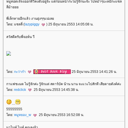
หมูทอดเจ๊จงออกทีวีคงดังอยู่จ้ะ แต่ก่อนหน้าก่ะไม่รู้จักนะจ๊ะ ไปหม่ำๆบะหมี่กะแซล
ลี่ม้า
พี่เล็กหายอีกแล้ว งานยุ่งๆๆแน่เล
ดย: แซลลี่ (
lazypiggy
) 25 มิถุนายน 2553 14:05:08 น.
สวัสดีครับพี่จอห์น วี
ดย:
กะว่าก๋า
25 มิถุนายน 2553 14:41:26 น.
กาแฟชะมด ไม่รู้จักค่ะ รู้จักแต่ สตาร์บัค น้าน นาน จะแวะไปสักที เสียดายตังค์ค่ะ
ดย:
redclick
25 มิถุนายน 2553 14:45:38 น.
....
55555555
ดย:
หมูหยอง_w
25 มิถุนายน 2553 16:52:08 น.
มาไนท์ ไนท์ คุณลุงจ้า.