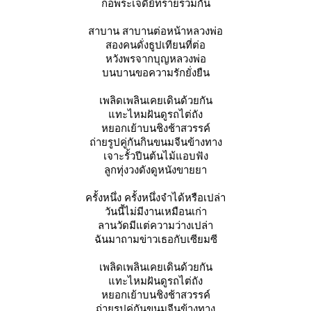
ก่อพระเจดีย์ทรายร่วมกัน
สาบาน สาบานต่อหน้าหลวงพ่อ
สองคนดั่งธูปเทียนที่ต่อ
หวังพรจากบุญหลวงพ่อ
บนบานขอความรักยั่งยืน
เพลิดเพลินเคยเดินด้วยกัน
ทะไหมฝันดูรถไต่ถัง
หยอกเย้าบนชิงช้าสวรรค์
ถ่ายรูปคู่กันกินขนมจีนข้างทาง
เจาะรั้วปีนต้นไม้แอบฟัง
ลูกทุ่งวงดังดูหนังขายยา
ครั้งหนึ่ง ครั้งหนึ่งจำได้หรือเปล่า
วันนี้ไม่มีงานเหมือนเก่า
ลานวัดมีแต่ความว่างเปล่า
ฉันมาถามข่าวเธอกับเซียมซี
เพลิดเพลินเคยเดินด้วยกัน
ทะไหมฝันดูรถไต่ถัง
หยอกเย้าบนชิงช้าสวรรค์
ถ่ายรูปคู่กันขนมจีนข้างทาง