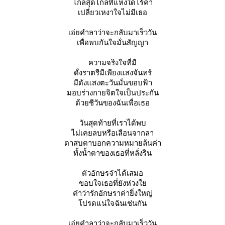
ไกลสุดไกลที่แห่งใดไร้ค่า
เปลี่ยวเหงาใจไม่มีเธอ
เอ่ยคำลาว่าจะกลับมาเร็ววัน
เพื่อพบกันใจมั่นสัญญา
ความจริงใจที่มี
ดั่งราตรีมีเพียงแสงจันทร์
มีดังแสงตะวันมั่นขอบฟ้า
มอบร่างกายจิตใจเป็นประกัน
ด้วยชีวันของฉันเพื่อเธอ
วันสุดท้ายที่เราได้พบ
ไม่เคยลบหรือเลือนจากลา
ตาสบตาบอกความหมายล้นค่า
ทั้งน้ำตาของเธอที่หลั่งริน
ตัวอักษรจำได้เสมอ
ขอบใจเธอที่ยังห่วง
คำว่ารักอักษราค่ายิ่งใหญ่
ปรดแน่ใจฉันเช่นกัน
เอ่ยคำลาว่าจะกลับมาเร็ววัน