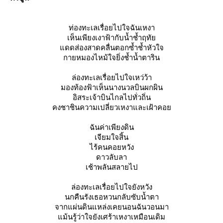
ท่องทะเลเรื่อยไปใจฉันเหงา
เห็นเพียงเงาฟ้ากับน้ำช้ำฤทั
ดดส่องสาดคลื่นตอกซ้ำช้ำหัวใจ
กายหมองไหม้ใจยิ่งช้ำน้ำตาริน
ล่องทะเลเรื่อยไปใจเหว่ว้า
มองท้องฟ้าเห็นนางนวลบินผกผิน
อิสระเจ้าบินไกลไปทั่วถิ่น
คงชาชินความเปลี่ยวเหงาและเฝ้าคอ
ฉันค่าเพียงดิน
เจียมใจสิ้น
ไร้คนคอยหวัง
ดาวลับลา
เช้าพลันสลายไป
ล่องทะเลเรื่อยไปใจยังหวัง
นกคืนรังเธอหวนกลับซับน้ำตา
จากแผ่นดินแหล่งเคยนอนฉันวอนมา
ม้นรู้ว่าใจยังเศร้าเหงาเหมือนเดิม