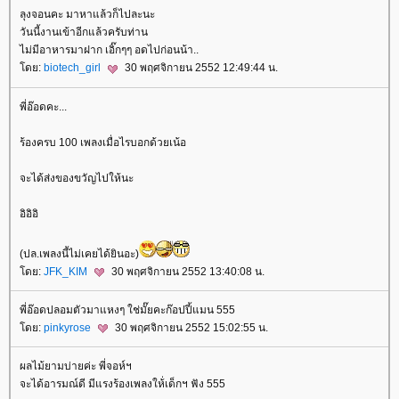
ลุงจอนคะ มาหาแล้วก็ไปละนะ
วันนี้งานเข้าอีกแล้วครับท่าน
ไม่มีอาหารมาฝาก เอิ๊กๆๆ อดไปก่อนน้า..
ดย:
biotech_girl
30 พฤศจิกายน 2552 12:49:44 น.
พี่อ๊อดคะ...
ร้องครบ 100 เพลงเมื่อไรบอกด้วยเน้อ
จะได้ส่งของขวัญไปให้นะ
อิอิอิ
(ปล.เพลงนี้ไม่เคยได้ยินอะ)
ดย:
JFK_KIM
30 พฤศจิกายน 2552 13:40:08 น.
พี่อ๊อดปลอมตัวมาแหงๆ ใช่มั๊ยคะก๊อปปี้แมน 555
ดย:
pinkyrose
30 พฤศจิกายน 2552 15:02:55 น.
ผลไม้ยามบ่ายค่ะ พี่จอห์ฯ
จะได้อารมณ์ดี มีแรงร้องเพลงให้่เด็กฯ ฟัง 555