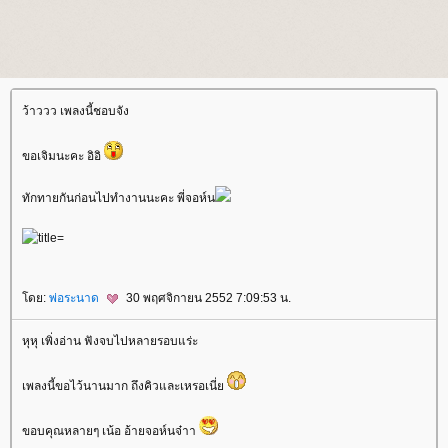
ว้าววว เพลงนี้ชอบจัง
ขอเจิมนะคะ อิอิ
ทักทายกันก่อนไปทำงานนะคะ พี่จอห์น
ดย:
พ่อระนาด
30 พฤศจิกายน 2552 7:09:53 น.
หุหุ เพิ่งอ่าน ฟังจบไปหลายรอบแร่ะ
เพลงนี้ขอไว้นานมาก ถึงคิวและเหรอเนี่
ขอบคุณหลายๆ เน้อ อ้ายจอห์นจ๋าา