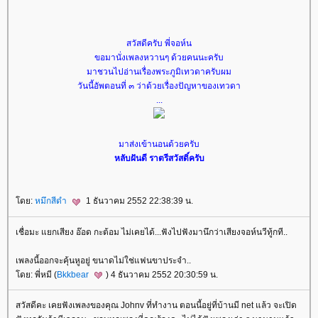
สวัสดีครับ พี่จอห์น
ขอมานั่งเพลงหวานๆ ด้วยคนนะครับ
มาชวนไปอ่านเรื่องพระภูมิเทวดาครับผม
วันนี้อัพตอนที่ ๓ ว่าด้วยเรื่องปัญหาของเทวดา
...
มาส่งเข้านอนด้วยครับ
หลับฝันดี ราตรีสวัสดิ์ครับ
ดย:
หมึกสีดำ
1 ธันวาคม 2552 22:38:39 น.
เชื่อมะ แยกเสียง อ๊อด กะต้อม ไม่เคยได้...ฟังไปฟังมานึกว่าเสียงจอห์นวีทู้กที..
เพลงนี้ออกจะคุ้นหูอยู่ ขนาดไม่ใช่แฟนขาประจำ..
ดย: พี่หมี (
Bkkbear
) 4 ธันวาคม 2552 20:30:59 น.
สวัสดีคะ เคยฟังเพลงของคุณ Johnv ที่ทำงาน ตอนนี้อยู่ที่บ้านมี net แล้ว จะเปิด