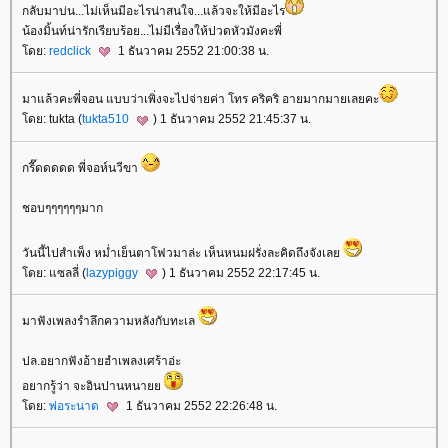
กลับมาบ่น...ไม่เห็นมีอะไรน่าสนใจ...แล้วจะให้มีอะไร
น้องมิ้นท์น่ารักเรียบร้อย...ไม่มีเรื่องให้ปวดหัวมังคะพี่
ดย:
redclick
1 ธันวาคม 2552 21:00:38 น.
มาแล้วคะพี่จอน แบบว่าเพิ่งจะไปจ่ายค่า โทร คริคริ อายมากมายเลยคะ
ดย: tukta (
tukta510
) 1 ธันวาคม 2552 21:45:37 น.
กรี๊ดดดดด พี่จอห์นวีขา
ชอบๆๆๆๆๆๆมาก
วันนี้ไปสำเพ็ง หม่ำเย็นตาโฟวมาล่ะ เห็นหนมฝรั่งละคิดถึงจังเล
ดย: แซลลี่ (
lazypiggy
) 1 ธันวาคม 2552 22:17:45 น.
มาฟังเพลงรำลึกความหลังกับทะเล
ปล.อยากฟังอ้ายฮำเพลงเศร้าอ่ะ
อยากรู้ว่า จะอินปานหนา
ดย:
พ่อระนาด
1 ธันวาคม 2552 22:26:48 น.