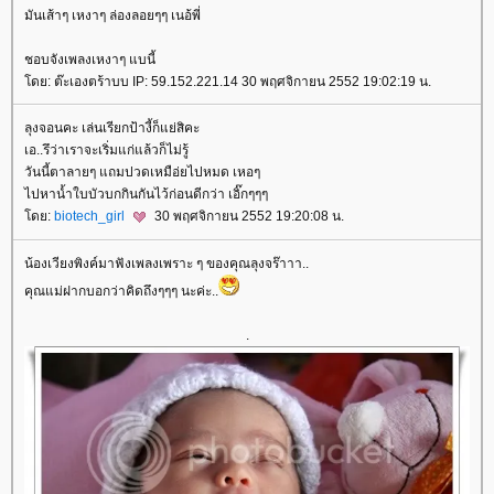
มันเส้าๆ เหงาๆ ล่องลอยๆๆ เนอ้พี่
ชอบจังเพลงเหงาๆ แบนี้
ดย: ต๊ะเองตร้าบบ IP: 59.152.221.14 30 พฤศจิกายน 2552 19:02:19 น.
ลุงจอนคะ เล่นเรียกป้างี้ก็แย่สิคะ
เอ..รึว่าเราจะเริ่มแก่แล้วก็ไม่รู้
วันนี้ตาลายๆ แถมปวดเหมือ่ยไปหมด เหอๆ
ไปหาน้ำใบบัวบกกินกันไว้ก่อนดีกว่า เอิ๊กๆๆๆ
ดย:
biotech_girl
30 พฤศจิกายน 2552 19:20:08 น.
น้องเวียงพิงค์มาฟังเพลงเพราะ ๆ ของคุณลุงจร๊าาา..
คุณแม่ฝากบอกว่าคิดถึงๆๆๆ นะค่ะ..
.