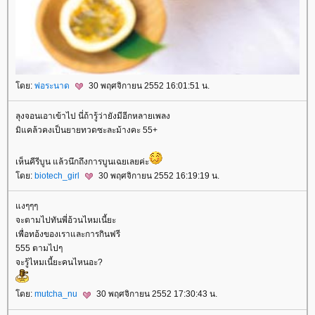
ดย:
พ่อระนาด
30 พฤศจิกายน 2552 16:01:51 น.
ลุงจอนเอาเข้าไป นี่ถ้ารู้ว่ายังมีอีกหลายเพลง
มิแคล้วคงเป็นยายทวดซะละม้างคะ 55+
เห็นคีรีบูน แล้วนึกถึงการบูนเฉยเลยค่ะ
ดย:
biotech_girl
30 พฤศจิกายน 2552 16:19:19 น.
งๆๆๆ
จะตามไปทันพี่อ้วนไหมเนี้ยะ
เพื่อทอ้งของเราและการกินฟรี
555 ตามไปๆ
จะรู้ไหมเนี้ยะคนไหนอะ?
ดย:
mutcha_nu
30 พฤศจิกายน 2552 17:30:43 น.