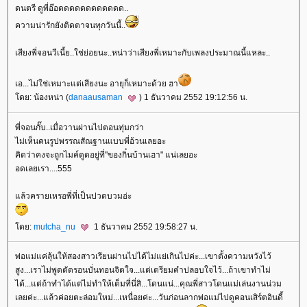
ดนตรี ดูพี่อ๊อดดดดดดดดดดดด..
ความน่ารักยังติดตาจนทุกวันนี้..
เสียงพี่จอนวีเนี้ย..ใช่ย่อยนะ..หน่าว่าเสียงพี่เหมาะกับเพลงประมาณนี้แหละ..
เอ...ไม่ใช่เหมาะแต่เสียงนะ อายุก็เหมาะด้วย ฮา
ดย: น้องหน่า (
danaausaman
) 1 ธันวาคม 2552 19:12:56 น.
พี่จอนกั๊บ..เมื่อวานผ่านไปตอนทุ่มกว่า
ไม่เห็นคนรูปพรรณสัณฐานแบบพี่อ้วนเลยอะ
คิดว่าคงจะถูกไมค์ดูดอยู่ที่"ของกิ๋นบ้านเฮา" แน่เลยอะ
อดเลยเรา....555
ล้วครายเหรอพี่ที่เป็นปวดบวมอ่ะ
ดย:
mutcha_nu
1 ธันวาคม 2552 19:58:27 น.
พ่อแม่แค่ลุ้นให้สองสาวเรียนผ่านไปได้ไม่แย่เกินไปค่ะ...เขาตั้งความหวังไว้
สูง...เราไม่พูดตัดรอนบั่นทอนจิตใจ...แต่เตรียมคำปลอบใจไว้...ถ้าเขาทำไม่
ได้...แต่ถ้าทำได้แต่ไม่ทำให้เต็มที่นี่สิ...โดนแน่...คุณพี่สาวโดนแม่เล่นงานน่วม
เลยค่ะ...แล้วค่อยตะล่อมใหม่...เหนื่อยค่ะ...วันก่อนลากพ่อแม่ไปดูคอนเสิร์ตอินดี้