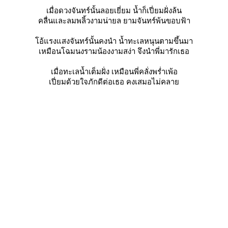
เมื่อดวงจันทร์นั้นลอยเยี่ยม น้ำก็เปี่ยมฝั่งล้น
คลื่นและลมพลิ้วงามน่ายล ยามจันทร์พ้นขอบฟ้า
อ้แรงแสงจันทร์นั้นคงนำ น้ำทะเลหนุนตามขึ้นมา
เหมือนโฉมนงรามน้องงามสง่า จึงนำพี่มารักเธอ
เมื่อทะเลน้ำเต็มฝั่ง เหมือนพี่คลั่งพร่ำเพ้อ
เปี่ยมด้วยใจภักดีต่อเธอ คงเสมอไม่คลา