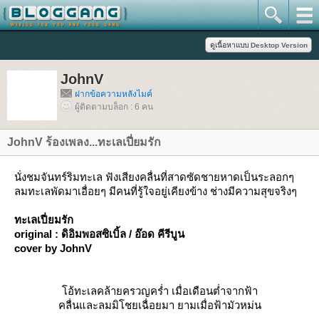
JohnV
ฝากข้อความหลังไมค์
ผู้ติดตามบล็อก : 6 คน
JohnV ร้องเพลง...ทะเลเปี่ยมรัก
นั่งชมจันทร์ริมทะเล ฟังเสียงคลื่นที่สาดซัดชายหาดเป็นระลอกๆ
ลมทะเลพัดมาเอื่อยๆ มีคนที่รู้ใจอยู่เคียงข้าง ช่างมีความสุขจริงๆ
ทะเลเปี่ยมรัก
original : ดิอิมพอสซิเบิ้ล / อ๊อด คีรีบูน
cover by JohnV
อ้ทะเลคล้ายครวญคร่ำ เมื่อเดือนต่ำจากฟ้า
คลื่นและลมมิโชยเฉื่อยมา ยามเมื่อฟ้ามัวหม่น