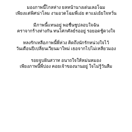
มองภาพนี้ไกลห่าง ยลหน้านางเด่นเลอโฉม
เพียงแต่พิศน่าโลม งามอวดโฉมพี่เอ่ย ตาแม่เย้ยใจหวั่น
มีภาพนี้แทนอยู่ พอชื่นชูปลอบใจฉัน
คราจากร้างห่างกัน ทนโศกศัลย์รออยู่ รอยอดชู้ดวงใจ
หลงรักเหลือภาพนี้พี่ห่วง คิดถึงนักรักหน่วงใจไว้
วันเดือนปีเปลี่ยนเวียนมาใหม่ เธอจากไปไม่เหลียวมอง
รอยจูบฝันสวาท อนาถใจให้หม่นหมอง
เพียงภาพนี้พี่ปอง คอยเจ้าของนานอยู่ ใจไม่รู้วันลืม