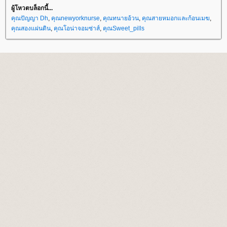
ผู้โหวตบล็อกนี้...
คุณปัญญา Dh
,
คุณnewyorknurse
,
คุณทนายอ้วน
,
คุณสายหมอกและก้อนเมฆ
,
คุณสองแผ่นดิน
,
คุณโอน่าจอมซ่าส์
,
คุณSweet_pills