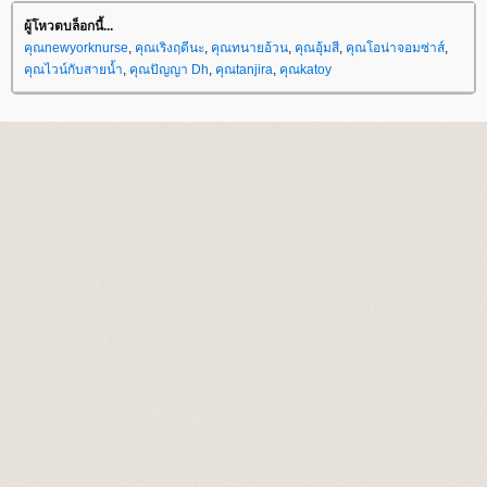
ผู้โหวตบล็อกนี้...
คุณnewyorknurse
,
คุณเริงฤดีนะ
,
คุณทนายอ้วน
,
คุณอุ้มสี
,
คุณโอน่าจอมซ่าส์
,
คุณไวน์กับสายน้ำ
,
คุณปัญญา Dh
,
คุณtanjira
,
คุณkatoy