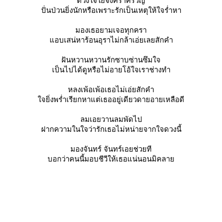
ดวงใจใยจึงคร่ำครวญ
ปั่นป่วนยิ่งนักหรือเพราะรักเป็นเหตุให้ใจร่ำหา
มองเธอยามเจอทุกครา
อบเสน่หาร้อนอุราไม่กล้าเอ่ยเลยสักคำ
ฝันหวานหวานรักซาบซ่านซึมใจ
เป็นไปได้ดูหรือไม่อายโอ้ใจเราช่างทำ
หลงเพ้อเพ้อเธอไม่เอ่ยสักคำ
จยิ่งพร่ำเรียกหาแต่เธออยู่เดียวดายอายเหลือดี
ลมเอยวานลมพัดไป
ฝากความในใจว่ารักเธอไม่หน่ายจากใจดวงนี้
มองจันทร์ จันทร์เอยช่วยที
บอกว่าคนนี้มอบชีวีให้เธอแน่นอนมิคลา