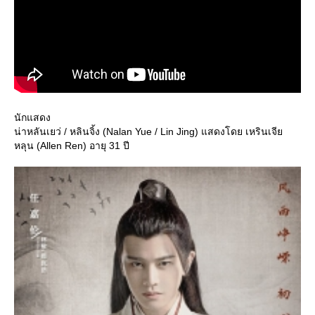
นักแสดง
น่าหลันเยว่ / หลินจิ้ง (Nalan Yue / Lin Jing) แสดงโดย เหรินเจี
หลุน (Allen Ren) อายุ 31 ปี