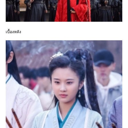
เบื้องหลัง