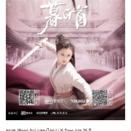
หรงซู (Rong Su) แสดงโดย Li Yi Tong อายุ 25 ปี