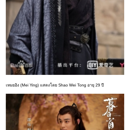
เหมยอิง (Mei Ying) แสดงโดย Shao Wei Tong อายุ 29 ปี