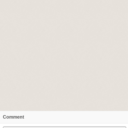
Comment