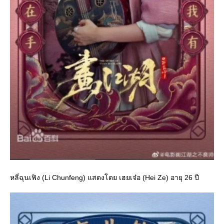
หลี่ฉุนเฟิง (Li Chunfeng) แสดงโดย เฮยเจ๋อ (Hei Ze) อายุ 26 ปี