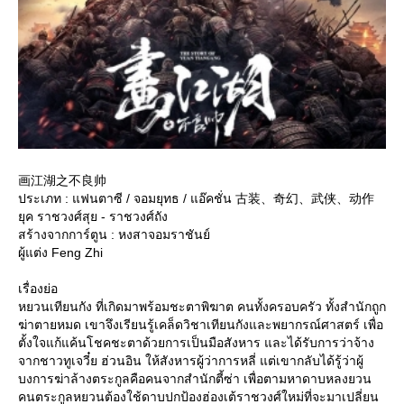
画江湖之不良帅
ประเภท : แฟนตาซี / จอมยุทธ / แอ๊คชั่น 古装、奇幻、武侠、动作
ุค ราชวงศ์สุย - ราชวงศ์ถัง
สร้างจากการ์ตูน : หงสาจอมราชันย์
ผู้แต่ง Feng Zhi
เรื่องย่อ
หยวนเทียนกัง ที่เกิดมาพร้อมชะตาพิฆาต คนทั้งครอบครัว ทั้งสำนักถูก
ฆ่าตายหมด เขาจึงเรียนรู้เคล็ดวิชาเทียนกังและพยากรณ์ศาสตร์ เพื่อ
ตั้งใจแก้แค้นโชคชะตาด้วยการเป็นมือสังหาร และได้รับการว่าจ้าง
จากชาวทูเจวี๋ย ฮ่วนอิน ให้สังหารผู้ว่าการหลี่ แต่เขากลับได้รู้ว่าผู้
บงการฆ่าล้างตระกูลคือคนจากสำนักตี้ซ่า เพื่อตามหาดาบหลงยวน
คนตระกูลหยวนต้องใช้ดาบปกป้องฮ่องเต้ราชวงศ์ใหม่ที่จะมาเปลี่ยน