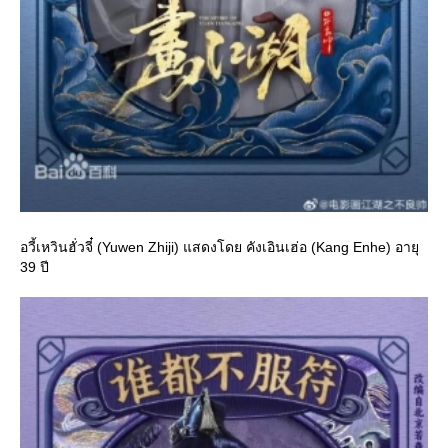
อวี้เหวินฮั่วจี๋ (Yuwen Zhiji) แสดงโดย คังเอินเฮ่อ (Kang Enhe) อายุ
39 ปี