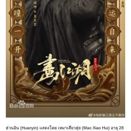
ฮ่วนอิน (Huanyin) แสดงโดย เหมาเสี่ยวฮุ่ย (Mao Xiao Hui) อายุ 28