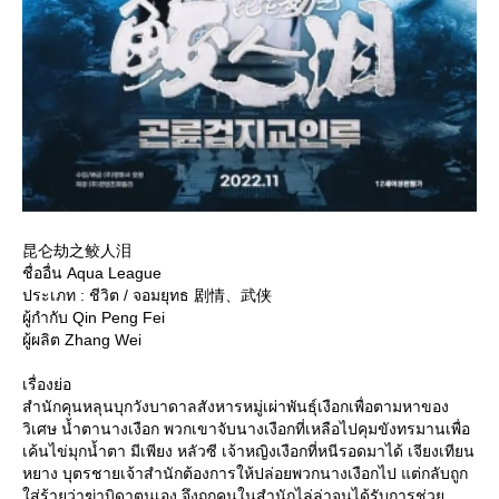
昆仑劫之鲛人泪
ชื่ออื่น Aqua League
ประเภท : ชีวิต / จอมยุทธ 剧情、武侠
ผู้กำกับ Qin Peng Fei
ผู้ผลิต Zhang Wei
เรื่องย่อ
สำนักคุนหลุนบุกวังบาดาลสังหารหมู่เผ่าพันธุ์เงือกเพื่อตามหาของ
วิเศษ น้ำตานางเงือก พวกเขาจับนางเงือกที่เหลือไปคุมขังทรมานเพื่อ
เค้นไข่มุกน้ำตา มีเพียง หลัวซี เจ้าหญิงเงือกที่หนีรอดมาได้ เจียงเทียน
หยาง บุตรชายเจ้าสำนักต้องการให้ปล่อยพวกนางเงือกไป แต่กลับถูก
ส่ร้ายว่าฆ่าบิดาตนเอง จึงถูกคนในสำนักไล่ล่าจนได้รับการช่ว