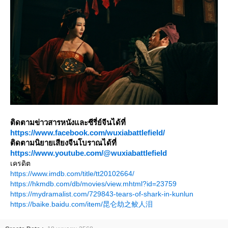
ติดตามข่าวสารหนังและซีรี่ย์จีนได้ที่
https://www.facebook.com/wuxiabattlefield/
ติดตามนิยายเสียงจีนโบราณได้ที่
https://www.youtube.com/@wuxiabattlefield
เครดิต
https://www.imdb.com/title/tt20102664/
https://hkmdb.com/db/movies/view.mhtml?id=23759
https://mydramalist.com/729843-tears-of-shark-in-kunlun
https://baike.baidu.com/item/昆仑劫之鲛人泪