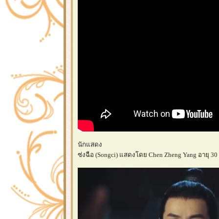
นักแสดง
ซ่งฉือ (Songci) แสดงโดย Chen Zheng Yang อายุ 30 