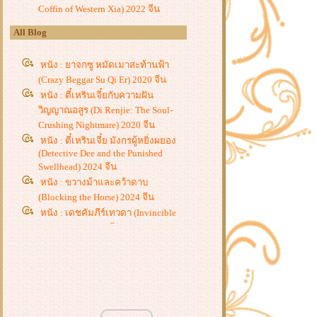
Coffin of Western Xia) 2022 จีน
All Blog
หนัง : ยาจกซู หมัดเมาสะท้านฟ้า
(Crazy Beggar Su Qi Er) 2020 จีน
หนัง : ตี๋เหรินเจี๋ยกับความฝัน
วิญญาณอสูร (Di Renjie: The Soul-
Crushing Nightmare) 2020 จีน
หนัง : ตี๋เหรินเจี๋ย มังกรผู้หยิ่งผยอง
(Detective Dee and the Punished
Swellhead) 2024 จีน
หนัง : ขวางม้าและคว้าดาบ
(Blocking the Horse) 2024 จีน
หนัง : เดชคัมภีร์เทวดา (Invincible
Swordsman) 2025 จีน
หนัง : กำเนิดตำนานงูเขียว (Green
Snake : The Origin) 2025 จีน
หนัง : คืนชีพราชาวานรถล่มสวรรค์
(Revival of the Monkey King) 2020
จีน
หนัง : การทำลายฝิ่นที่หูหมืน