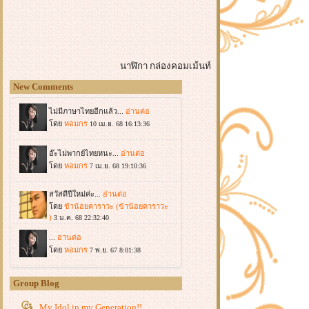
นาฬิกา
กล่องคอมเม้นท์
New Comments
Group Blog
My Idol in my Generation!!