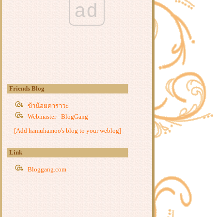
ad
(Destruction of Opium at Humen)
2021 จีน
หนัง : เขาวงกตซ่อนมังกร (Detective
Dee) 2023 จีน
หนัง : ไซอิ๋ว : เมืองนรกบนสวรรค์
(Journey to the West : The Helltown of
Heaven) 2025 จีน
หนังจีนชุด : ตำนานนทีมืด (Blood
River) 2025 จีน
Friends Blog
หนังจีนชุด : คลื่นลมปมปริศนา (The
ข้าน้อยคาราวะ
Wanted Detective) 2025 จีน
Webmaster - BlogGang
หนังจีนชุด : บันทึกหิมะแห่งรุ่งอรุณ
(Coroner's Diary) 2025 จีน
[Add hamuhamoo's blog to your weblog]
หนัง : ตี๋เหรินเจี๋ย เมืองผีซากศพ
(Detective Dee: The Ghosts in Weird
Link
Town) 2025 จีน
หนัง : สัประยุทธ์ทะลุฟ้า 3: ขจัดความ
Bloggang.com
ชั่วร้าย (Fights Break Sphere 3) 2024
จีน
หนัง : ร่างใหม่ (The New Painted
Skin) 2022 จีน