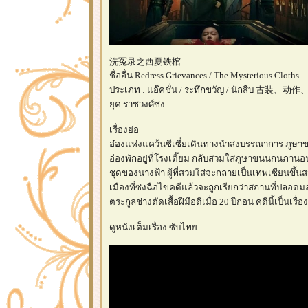
洗冤录之西夏铁棺
ชื่ออื่น Redress Grievances / The Mysterious Cloths
ประเภท : แอ๊คชั่น / ระทึกขวัญ / นักสืบ 古
ุค ราชวงศ์ซ่ง
เรื่องย่อ
อ๋องแห่งแคว้นซีเซี่ยเดินทางนำส่งบรรณาการ ภูษาข
อ๋องพักอยู่ที่โรงเตี๊ยม กลับสวมใส่ภูษาขนนกนภานอ
ชุดของนางฟ้า ผู้ที่สวมใส่จะกลายเป็นเทพเซียนขึ้นส
เมืองที่ซ่งฉือไขคดีแล้วจะถูกเรียกว่าสถานที่ปลอดมลทิ
ตระกูลช่างตัดเสื้อฝีมือดีเมื่อ 20 ปีก่อน คดีนี้เป็นเ
ดูหนังเต็มเรื่อง ซับไท