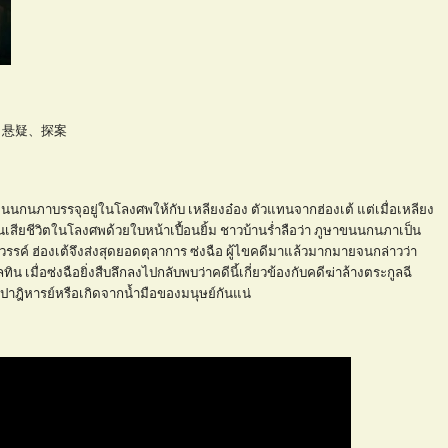
装、动作、悬疑、探案
นนกนภาบรรจุอยู่ในโลงศพให้กับ เหลียงอ๋อง ตัวแทนจากฮ่องเต้ แต่เมื่อเหลียง
นเสียชีวิตในโลงศพด้วยใบหน้าเปื้อนยิ้ม ชาวบ้านร่ำลือว่า ภูษาขนนกนภาเป็น
วรรค์ ฮ่องเต้จึงส่งสุดยอดตุลาการ ซ่งฉือ ผู้ไขคดีมาแล้วมากมายจนกล่าวว่า
น เมื่อซ่งฉือยิ่งสืบลึกลงไปกลับพบว่าคดีนี้เกี่ยวข้องกับคดีฆ่าล้างตระกูลฉี
รื่องปาฎิหารย์หรือเกิดจากน้ำมือของมนุษย์กันแน่