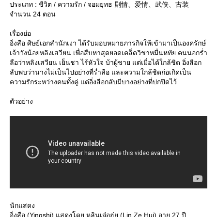
ประเภท : ชีวิต / ความรัก / จอมยุทธ 剧情、爱情、武侠、古装
จำนวน 24 ตอน
เรื่องย่อ
อิ่งสือ ศิษย์เอกสำนักเงา ได้รับมอบหมายภารกิจให้เข้ามาเป็นองครักษ์
เจ้าวังน้อยหลิงเสวียน เพื่อสืบหาสุดยอดเคล็ดวิชาหมื่นหทัย คนนอกร่ำ
ลือว่าหลิงเสวียน เย็นชา ไร้หัวใจ บ้าผู้ชาย แต่เมื่อได้ใกล้ชิด อิ่งสือก
ลับพบว่านางไม่เป็นไปอย่างที่ร่ำลือ และความใกล้ชิดก่อเกิดเป็น
ความรักระหว่างคนทั้งคู่ แต่อิ่งสือกลับมีบางอย่างที่ปกปิดไว้
ตัวอย่าง
นักแสดง
อิ่งสือ (Yingshi) แสดงโดย หลินเจ๋อฮุ่ย (Lin Ze Hui) อายุ 27 ปี