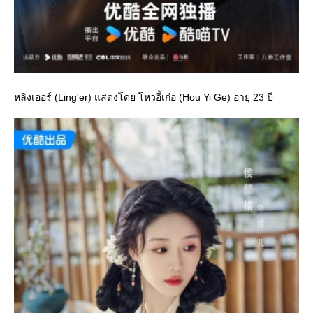
หลิงเออร์ (Ling'er) แสดงโดย โหวอี้เก๋อ (Hou Yi Ge) อายุ 23 ปี