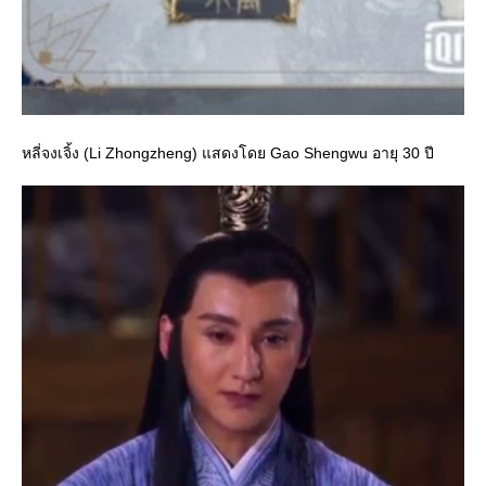
หลี่จงเจิ้ง (Li Zhongzheng) แสดงโดย Gao Shengwu อายุ 30 ปี