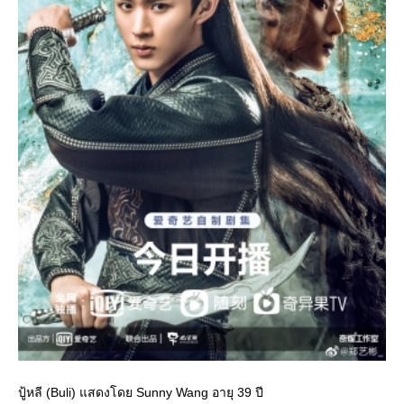
ปู้หลี (Buli) แสดงโดย Sunny Wang อายุ 39 ปี