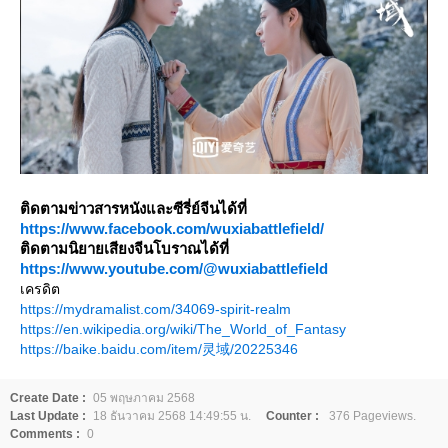
ติดตามข่าวสารหนังและซีรี่ย์จีนได้ที่
https://www.facebook.com/wuxiabattlefield/
ติดตามนิยายเสียงจีนโบราณได้ที่
https://www.youtube.com/@wuxiabattlefield
เครดิต
https://mydramalist.com/34069-spirit-realm
https://en.wikipedia.org/wiki/The_World_of_Fantasy
https://baike.baidu.com/item/灵域/20225346
Create Date :
05 พฤษภาคม 2568
Last Update :
18 ธันวาคม 2568 14:49:55 น.
Counter :
376 Pageviews.
Comments :
0