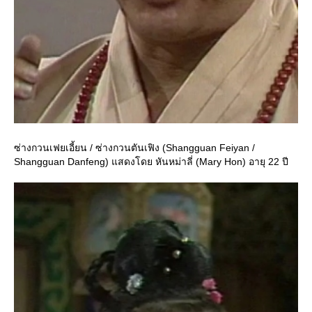
ซ่างกวนเฟยเอี้ยน / ซ่างกวนตันเฟิง (Shangguan Feiyan /
Shangguan Danfeng) แสดงโดย หันหม่าลี่ (Mary Hon) อายุ 22 ปี