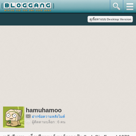
hamuhamoo
ฝากข้อความหลังไมค์
ผู้ติดตามบล็อก : 6 คน