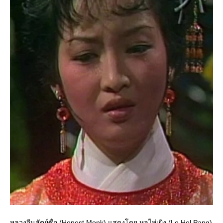
หลวงจีนสัตย์ซื่อ (Honest Monk) แสดงโดย หลูไห่เผิง (Lo Hol Pang)