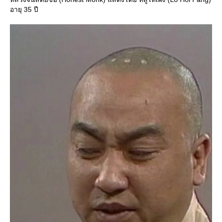
อายุ 35 ปี