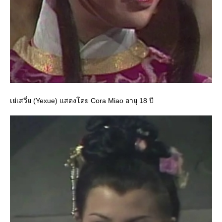
เย่เสวี่ย (Yexue) แสดงโดย Cora Miao อายุ 18 ปี