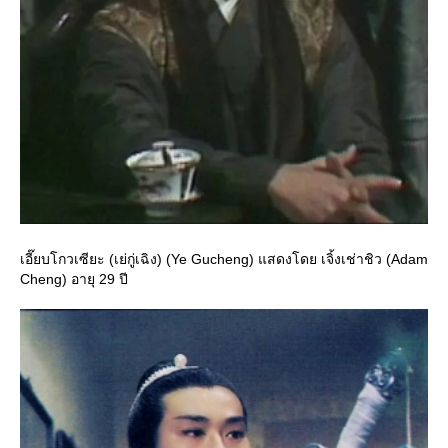
เอี๊ยบโกวเซียะ (เย่กู่เฉิง) (Ye Gucheng) แสดงโดย เจิ้งเช่าชิว (Adam
Cheng) อายุ 29 ปี