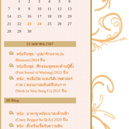
1
2
3
4
5
6
7
8
9
10
11
12
13
14
15
16
17
18
19
20
21
22
23
24
25
26
27
28
29
30
23 เมษายน 2567
หนังจีนชุด : บุปผารักอลวน (In
Blossom) 2024 จีน
หนังจีนชุด : ศึกจอมยุทธสะท้านบู๊ตึ๊ง
(First Sword of Wudang) 2021 จีน
หนัง : ซ่งฉือบิดาแห่งนิติเวชศาสตร์
ภาค 2 ตอนบาปมหันต์สี่ประการ
(Work in Vain Song Ci) 2021 จีน
All Blog
หนัง : ยาจกซู หมัดเมาสะท้านฟ้า
(Crazy Beggar Su Qi Er) 2020 จีน
หนัง : ตี๋เหรินเจี๋ยกับความฝัน