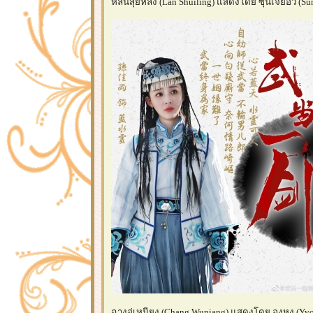
หลันสุ่ยหลิง (Lan Shuiling) แสดงโดย ซุนเจียอวี่ (Sun 
ฉางอู่เหนียง (Chang Wuniang) แสดงโดย องหง (Yvon