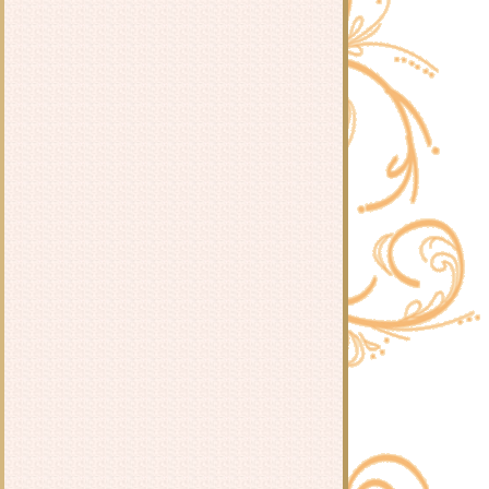
(Hidden Master) 2025 จีน
หนัง : มังกรหยก จอมยุทธ์ผู้ยิ่งใหญ่
(Legends of the Condor Heroes: The
Gallants) 2025 จีน
หนัง : ดาบคลั่ง (Blade of Fury) 2024
จีน
หนัง : จอมเวทย์เหนือเมฆ (Master of
Juggling) 2023 จีน
หนัง : น้ำตานางเงือกแห่งคุนหลุน
(Tears of Shark in Kunlun) 2022 จีน
หนัง : คุรุเทพจางเทียนซือ (Taoist
Master) 2020 จีน
หนัง : 7 กระบี่เทวดา ตอนดอก 5
สำนึก (The Seven Swords) 2020 จีน
หนัง : วิกฤตเมืองต้วนซี (Crisis of
Duan Xi) 2024 จีน
หนังจีนชุด : องค์ชายจอมเปิ่นกับองค์
หญิงจอมโหด ภาค 2 (Your Highness
Season 2) 2025 ฮ่องกง
หนัง : มังกรพยัคฆ์ ล่าสะท้านยุทธภพ
3 (Brotherhood of Blades) 2024 จีน