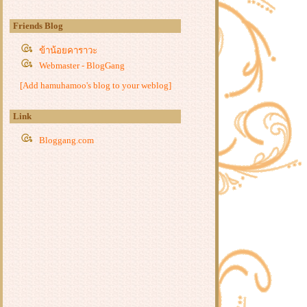
หนังจีนชุด : ตำนานนทีมืด (Blood
River) 2025 จีน
Friends Blog
หนังจีนชุด : คลื่นลมปมปริศนา (The
ข้าน้อยคาราวะ
Wanted Detective) 2025 จีน
Webmaster - BlogGang
หนังจีนชุด : บันทึกหิมะแห่งรุ่งอรุณ
(Coroner's Diary) 2025 จีน
[Add hamuhamoo's blog to your weblog]
หนัง : ตี๋เหรินเจี๋ย เมืองผีซากศพ
(Detective Dee: The Ghosts in Weird
Link
Town) 2025 จีน
หนัง : สัประยุทธ์ทะลุฟ้า 3: ขจัดความ
Bloggang.com
ชั่วร้าย (Fights Break Sphere 3) 2024
จีน
หนัง : ร่างใหม่ (The New Painted
Skin) 2022 จีน
หนัง : ตี๋เหรินเจี๋ยกับนักบวชมรณะ
(Detective Dee and the Deadly Monk)
2024 จีน
หนังจีนชุด : ผจญภัยอาณาจักร
วิญญาณ (The World of Fantasy) 2021
จีน
หนังจีนชุด : จอมยุทธ์หยุดโลกา