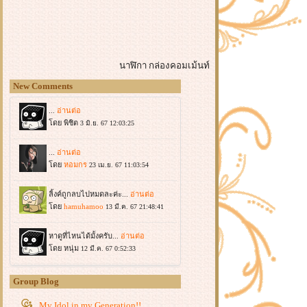
นาฬิกา
กล่องคอมเม้นท์
New Comments
Group Blog
My Idol in my Generation!!