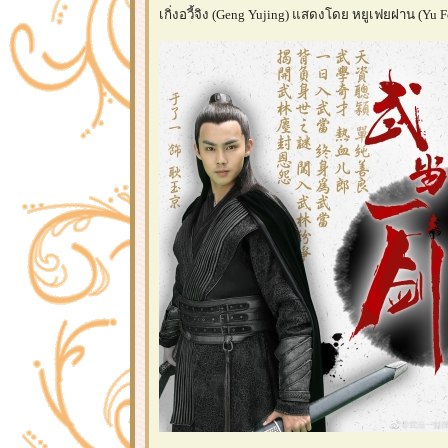
เกิ่งอวี้จิง (Geng Yujing) แสดงโดย หยูเฟยฝาน (Yu Fe