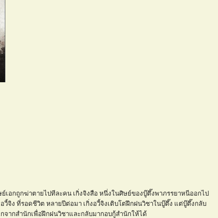
ศิษย์เอกถูกฆ่าตายไปทีละคน เกิ่งจิงสือ หนึ่งในศิษย์ของบู๊ตึ๊งพาภรรยาหนีออกไป
จิง ที่รอดชีวิต หลายปีต่อมา เกิ่งอวี้จิงเติบโตฝึกฝนวิชาในบู๊ตึ๊ง แต่บู๊ตึ๊งกลับ
กจากสำนักเพื่อฝึกฝนวิชาและกลับมากอบกู้สำนักให้ได้