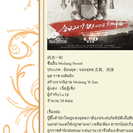
武当一剑
ชื่ออื่น Wudang Sword
ประเภท : ย้อนยุค / จอมยุทธ 古装、武侠
ุค ราชวงศ์หมิง
สร้างจากนิยาย Wudang Yi Jian
ผู้แต่ง : เนี่ยอู้เซ็ง
ผู้กำกับ Lu Qi
จำนวน 39 ตอน
เรื่องย่อ
บู๊ตึ๊งสำนักใหญ่แห่งยุทธภาต้องประสบภัยพิบัติเมื่อ
นอกด่านแต่ก็ยังถูกตามฆ่า เหลือเพียง ทารกน้อยเกิ่งอวี้
ถูกราชสำนักส่งคนมาเล่นงาน เขาจึงต้องเดินทางออ