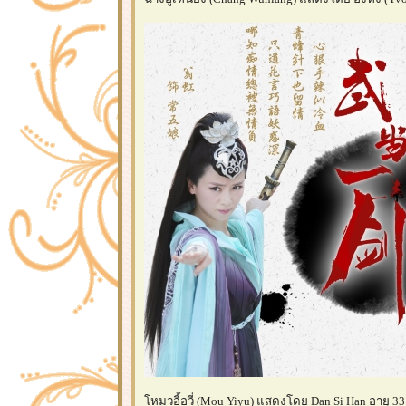
หมวอี้อวี่ (Mou Yiyu) แสดงโดย Dan Si Han อายุ 33 