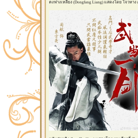
ตงฟางเหลียง (Dongfang Liang) แสดงโดย โจวหาง 