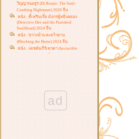
วิญญาณอสูร (Di Renjie: The Soul-
Crushing Nightmare) 2020 จีน
หนัง : ตี๋เหรินเจี๋ย มังกรผู้หยิ่งผยอง
(Detective Dee and the Punished
Swellhead) 2024 จีน
หนัง : ขวางม้าและคว้าดาบ
(Blocking the Horse) 2024 จีน
หนัง : เดชคัมภีร์เทวดา (Invincible
Swordsman) 2025 จีน
หนัง : กำเนิดตำนานงูเขียว (Green
Snake : The Origin) 2025 จีน
หนัง : คืนชีพราชาวานรถล่มสวรรค์
(Revival of the Monkey King) 2020
จีน
หนัง : การทำลายฝิ่นที่หูหมืน
ad
(Destruction of Opium at Humen)
2021 จีน
หนัง : เขาวงกตซ่อนมังกร (Detective
Dee) 2023 จีน
หนัง : ไซอิ๋ว : เมืองนรกบนสวรรค์
(Journey to the West : The Helltown of
Heaven) 2025 จีน