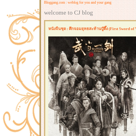
Bloggang.com : weblog for you and your gang
welcome to CJ blog
หนังจีนชุด : ศึกจอมยุทธสะท้านบู๊ตึ๊ง (First Sword o