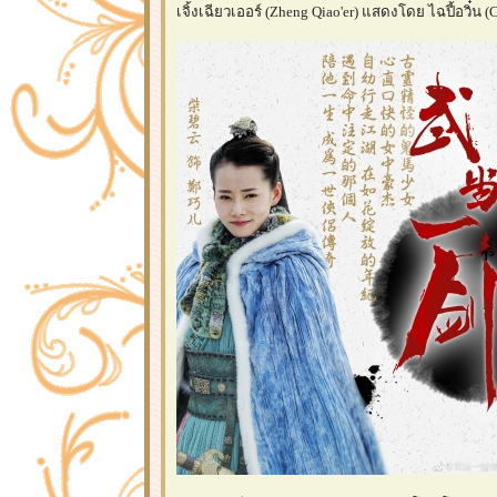
เจิ้งเฉียวเออร์ (Zheng Qiao'er) แสดงโดย ไฉปี้อวิ๋น (C