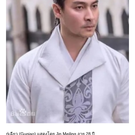
กู่เฉียว (Guqiao) แสดงโดย Jin Meiling อายุ 28 ปี