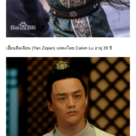
เอี้ยนสือเฉียน (Yan Ziqian) แสดงโดย Calvin Lu อายุ 39 ปี