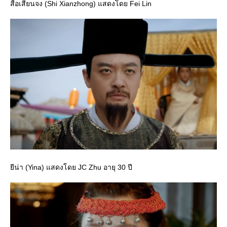
สือเสียนจง (Shi Xianzhong) แสดงโดย Fei Lin
ีน่า (Yina) แสดงโดย JC Zhu อายุ 30 ปี