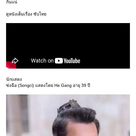
กันแน่
ดูหนังเต็มเรื่อง ซับไท
นักแสดง
ซ่งฉือ (Songci) แสดงโดย He Gang อายุ 39 ปี