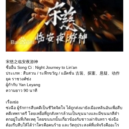
宋慈之临安夜游神
ชื่ออื่น Song Ci : Night Journey to Lin'an
ประเภท : สืบสวน / ระทึกขวัญ / แอ๊คชั่น 古装、探案、悬疑、动作
ุค ราชวงศ์ซ่ง
ผู้กำกับ Yan Leyang
ความยาว 90 นาที
เรื่องย่อ
ซ่งฉือ ผู้รักการสืบคดีเป็นชีวิตจิตใจ ได้ถูกส่งมายังเมืองหลินอันเพื่อสืบ
คดีเทพราตรี โดยเหยื่อที่ถูกสังหารล้วนเป็นขุนนางและมีขนนกสีดำ
ตกอยู่ในที่เกิดเหตุ โดยขนนกนั้นเกี่ยวข้องกับชาวเผ่าจันทรา ซ่งฉือ
ต้องรีบสืบให้ได้ว่าใครคือคนร้าย และวัตถุประสงค์ที่แท้จริงคืออะไร