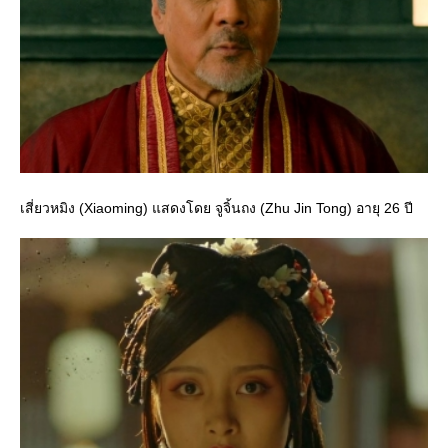
เสี่ยวหมิง (Xiaoming) แสดงโดย จูจิ้นถง (Zhu Jin Tong) อายุ 26 ปี