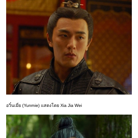
อวิ๋นเมี่ย (Yunmie) แสดงโดย Xia Jia Wei