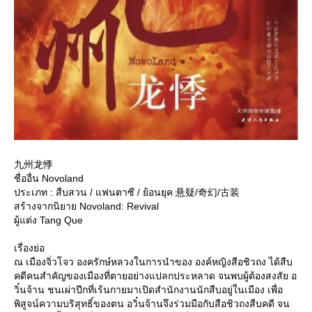
九州龙悸
ชื่ออื่น Novoland
ประเภท : สืบสวน / แฟนตาซี / ย้อนยุค 悬疑/奇幻/古装
สร้างจากนิยาย Novoland: Revival
ผู้แต่ง Tang Que
เรื่องย่อ
ณ เมืองจิ่วโจว องครักษ์หลวงในการนำของ องค์หญิงสือชิวถง ได้สืบ
คดีคนสำคัญของเมืองที่ตายอย่างแปลกประหลาด จนพบผู้ต้องสงสัย อ
วิ๋นจ้าน ชนเผ่าปีกที่เร้นกายมาเปิดสำนักงานนักสืบอยู่ในเมือง เพื่อ
พิสูจน์ความบริสุทธิ์ของตน อวิ๋นจ้านจึงร่วมมือกับสือชิวถงสืบคดี จน