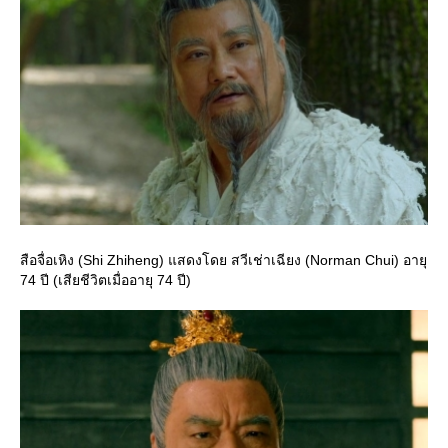
สือจื่อเหิง (Shi Zhiheng) แสดงโดย สวีเช่าเฉียง (Norman Chui) อายุ
74 ปี (เสียชีวิตเมื่ออายุ 74 ปี)