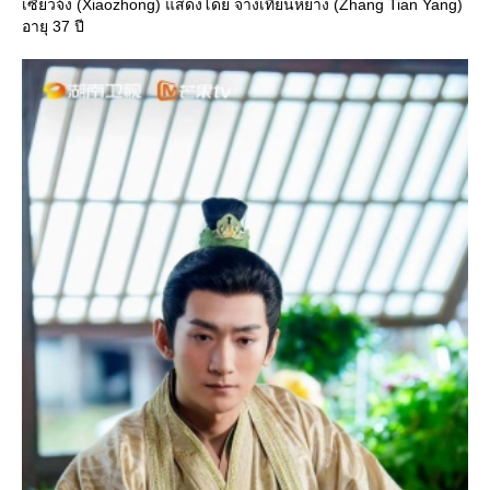
เซียวจ้ง (Xiaozhong) แสดงโดย จางเทียนหยาง (Zhang Tian Yang)
อายุ 37 ปี