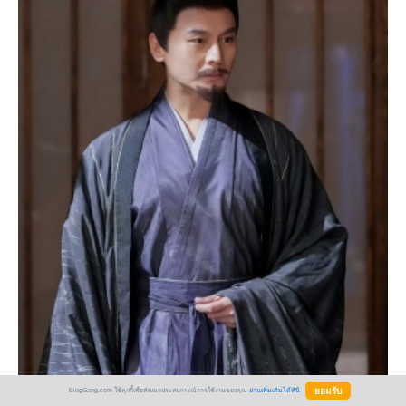
BlogGang.com ใช้คุกกี้เพื่อพัฒนาประสบการณ์การใช้งานของคุณ
อ่านเพิ่มเติมได้ที่นี่