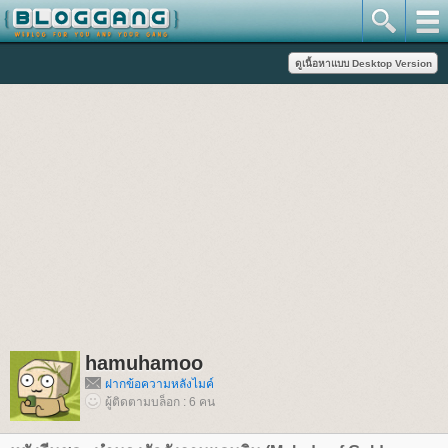
hamuhamoo
ฝากข้อความหลังไมค์
ผู้ติดตามบล็อก : 6 คน