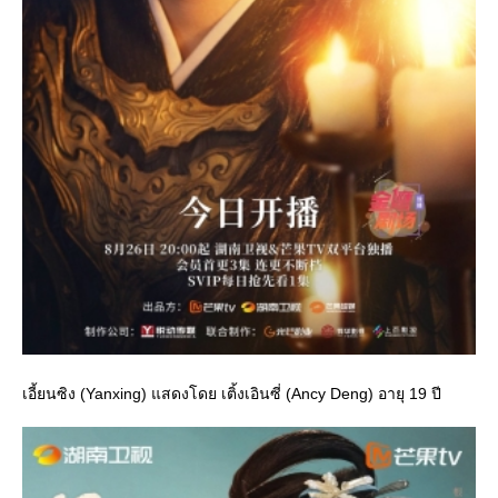
เอี้ยนซิง (Yanxing) แสดงโดย เติ้งเอินซี่ (Ancy Deng) อายุ 19 ปี