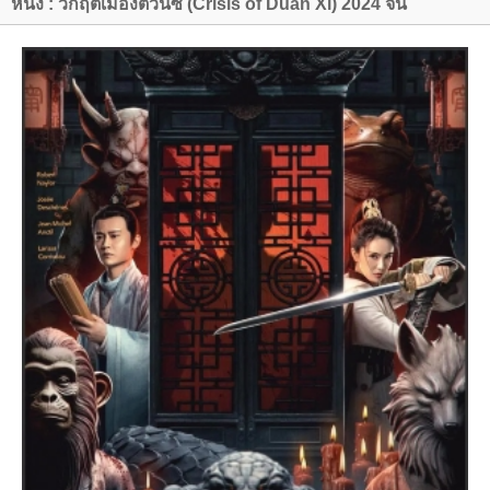
หนัง : วิกฤตเมืองต้วนซี (Crisis of Duan Xi) 2024 จีน