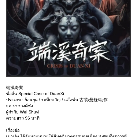
端溪奇案
ชื่ออื่น Special Case of DuanXi
ประเภท : ย้อนยุค / ระทึกขวัญ / แอ๊คชั่น 古装/悬疑/动作
ุค ราชวงศ์ซ่ง
ผู้กำกับ Wei Shuyi
ความยาว 96 นาที
เรื่องย่อ
เปาเจิ่ง ได้รับมอบหมายให้สืบคดีฆาตกรรมต่อเนื่อง 3 ศพ ซึ่งสภาพผู้