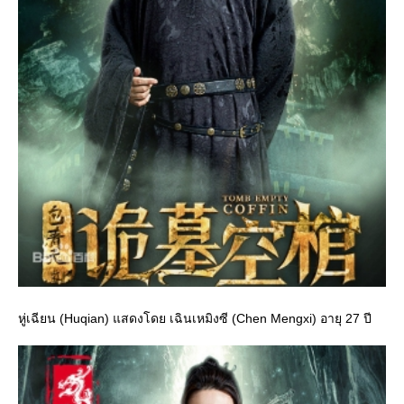
หู่เฉียน (Huqian) แสดงโดย เฉินเหมิงซี (Chen Mengxi) อายุ 27 ปี