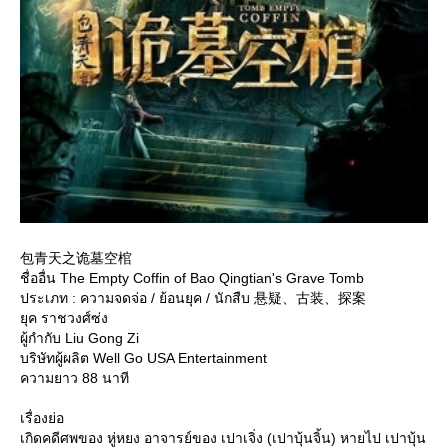
包青天之诡墓空棺
ชื่ออื่น The Empty Coffin of Bao Qingtian's Grave Tomb
ประเภท : ความจดจ่อ / ย้อนยุค / นักสืบ 悬疑、古装、探案
ุค ราชวงศ์ซ่ง
ผู้กำกับ Liu Gong Zi
บริษัทผู้ผลิต Well Go USA Entertainment
ความยาว 88 นาที
เรื่องย่อ
เกิดคดีศพของ หู่หยง อาจารย์ของ เปาเจิ่ง (เปาบุ้นจิ้น) หายไป เปาบุ้น