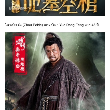
จวเป่ยเต๋อ (Zhou Peide) แสดงโดย Yue Dong Feng อายุ 43 ปี