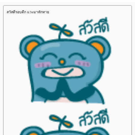
สวัสดีรอบดึก แวะมาทักทา