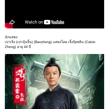
นักแสดง
เปาเจิ่ง (เปาบุ้นจิ้น) (Baozheng) แสดงโดย เจิ้งกุ้ยหลิน (Calvin
Zheng) อายุ 44 ปี