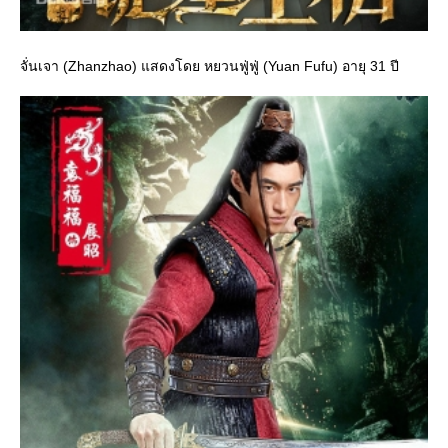
จั่นเจา (Zhanzhao) แสดงโดย หยวนฟู่ฟู่ (Yuan Fufu) อายุ 31 ปี