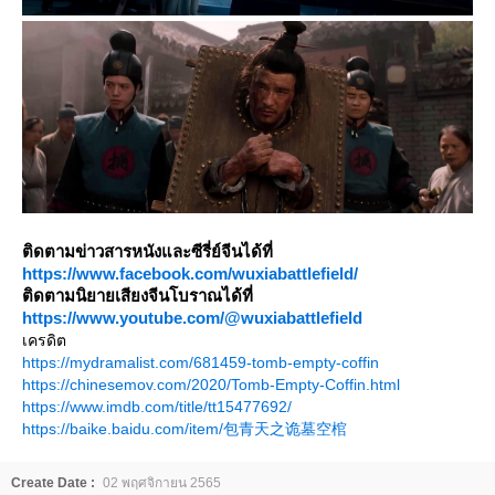
ติดตามข่าวสารหนังและซีรี่ย์จีนได้ที่
https://www.facebook.com/wuxiabattlefield/
ติดตามนิยายเสียงจีนโบราณได้ที่
https://www.youtube.com/@wuxiabattlefield
เครดิต
https://mydramalist.com/681459-tomb-empty-coffin
https://chinesemov.com/2020/Tomb-Empty-Coffin.html
https://www.imdb.com/title/tt15477692/
https://baike.baidu.com/item/包青天之诡墓空棺
Create Date :
02 พฤศจิกายน 2565