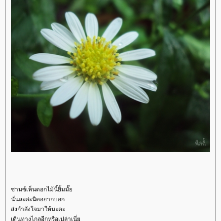
ชานซ์เห็นดอกไม้นี้ยิ้มมั๊
นั่นละค่ะนิคอยากบอก
ส่งกำลังใจมาให้นะคะ
เดินทางไกลอีกหรือเปล่าเนี่