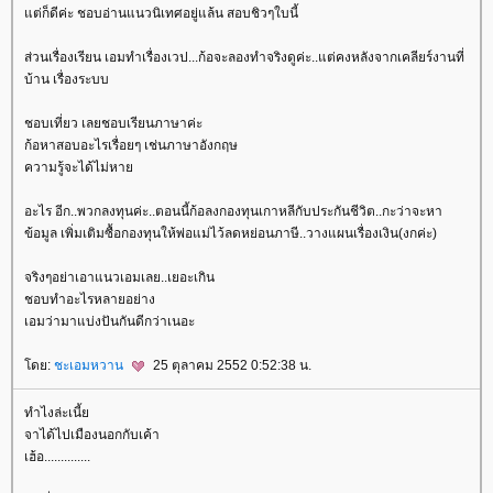
ต่ก็ดีค่ะ ชอบอ่านแนวนิเทศอยู่แล้น สอบชิวๆใบนี้
ส่วนเรื่องเรียน เอมทำเรื่องเวป...ก้อจะลองทำจริงดูค่ะ..แต่คงหลังจากเคลียร์งานที่
บ้าน เรื่องระบบ
ชอบเที่ยว เลยชอบเรียนภาษาค่ะ
ก้อหาสอบอะไรเรื่อยๆ เช่นภาษาอังกฤษ
ความรู้จะได้ไม่หา
อะไร อีก..พวกลงทุนค่ะ..ตอนนี้ก้อลงกองทุนเกาหลีกับประกันชีวิต..กะว่าจะหา
ข้อมูล เพิ่มเติมซื้อกองทุนให้พ่อแม่ไว้ลดหย่อนภาษี..วางแผนเรื่องเงิน(งกค่ะ)
จริงๆอย่าเอาแนวเอมเลย..เยอะเกิน
ชอบทำอะไรหลายอย่าง
เอมว่ามาแบ่งปันกันดีกว่าเนอะ
ดย:
ชะเอมหวาน
25 ตุลาคม 2552 0:52:38 น.
ทำไงล่ะเนี้
จาได้ไปเมืองนอกกับเค้า
เฮ้อ..............