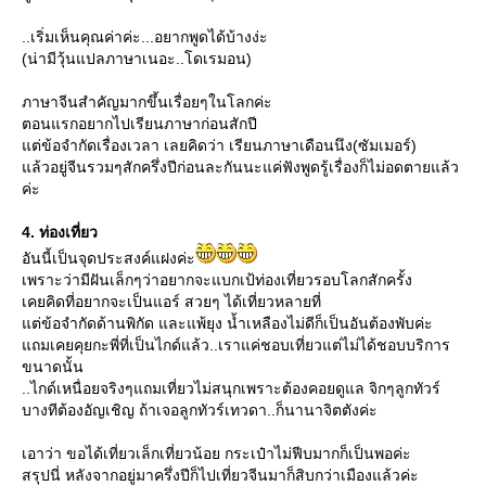
..เริ่มเห็นคุณค่าค่ะ...อยากพูดได้บ้างง่ะ
(น่ามีวุ้นแปลภาษาเนอะ..โดเรมอน)
ภาษาจีนสำคัญมากขึ้นเรื่อยๆในโลกค่ะ
ตอนแรกอยากไปเรียนภาษาก่อนสักปี
ต่ข้อจำกัดเรื่องเวลา เลยคิดว่า เรียนภาษาเดือนนึง(ซัมเมอร์)
ล้วอยู่จีนรวมๆสักครึ่งปีก่อนละกันนะแค่ฟังพูดรู้เรื่องก็ไม่อดตายแล้ว
ค่ะ
4. ท่องเที่ยว
อันนี้เป็นจุดประสงค์แฝงค่ะ
เพราะว่ามีฝันเล็กๆว่าอยากจะแบกเป้ท่องเที่ยวรอบโลกสักครั้ง
เคยคิดที่อยากจะเป็นแอร์ สวยๆ ได้เที่ยวหลายที่
ต่ข้อจำกัดด้านพิกัด และแพ้ยุง น้ำเหลืองไม่ดีก็เป็นอันต้องพับค่ะ
ถมเคยคุยกะพี่ที่เป็นไกด์แล้ว..เราแค่ชอบเที่ยวแต่ไม่ได้ชอบบริการ
ขนาดนั้น
..ไกด์เหนื่อยจริงๆแถมเที่ยวไม่สนุกเพราะต้องคอยดูแล จิกๆลูกทัวร์
บางทีต้องอัญเชิญ ถ้าเจอลูกทัวร์เทวดา..ก็นานาจิตตังค่ะ
เอาว่า ขอได้เที่ยวเล็กเที่ยวน้อย กระเป๋าไม่ฟีบมากก็เป็นพอค่ะ
สรุปนี่ หลังจากอยู่มาครึ่งปีก็ไปเที่ยวจีนมาก็สิบกว่าเมืองแล้วค่ะ