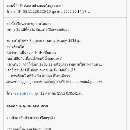
ตอนนี้กำลัง ลังเล อย่างบอกไม่ถูกเรยค่ะ
ดย: เก๋ IP: 58.11.138.226 10 ตุลาคม 2552 20:14:57 น.
ลองไปเรียนภาษาดูก่อนไหมคะ
เพราะเรียนปีนี้คงไม่ทัน..เค้าเปิดเทอมกันยา
ชะเอมไม่ได้ทำเรียนภาษาแต่แนะนำเอเจนให้ได้นะ
ส่วนเรียนโท...
คิดว่าตอนนี้น่าจะปรับปรุงขึ้นเยอะ
(ขอไปสืบกับเพื่อนที่เรียนปีนี้ก่อนนะคะ)
ล้วเดี๋ยวมกราก็มีแผนจะไปเยี่ยมเพื่อนๆจะรายงานให้เก๋ทราบน้า..
เอางี้ อ่านลิงค์นี้ไปก่อนละกานนะจ้ะ เคยเขียนไว้
----การเรียนโ ทที่จีน กับ อังกฤษ ที่ไหนดีกว่า---
//www.bloggang.com/viewdiary.php?id=chaaimwan&group=4
ดย:
ชะเอมหวาน
12 ตุลาคม 2552 0:35:41 น.
ขอบคุณนะค่ะ ชะเอมคนสว
จาเข้ามาสืบข่าวคราว เรื่อยๆๆน้า
ร้วตอนนี้ชะเอมเรียนจบแร้วสิ