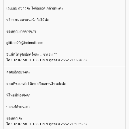
เล่นเอม ฤป่าวค่ะ ไงก้อแอดเก๋ด้วยนะค่ะ
หรือส่งเมลมาแนะนำก้อได้ค่ะ
ขอบคุณมากๆๆๆๆเร
giftkae29@hotmail.com
ินดีที่ได้รุจักอีกครั้งค่ะ ... ชะเอม ^^
ดย: เก๋ IP: 58.11.138.119 9 ตุลาคม 2552 21:09:48 น.
สงสัยอีกอย่างค่ะ
ตอนที่ชะเอมไป ติดต่อกับเอเจ่นไหนอ่ะค่ะ
ที่ไทยมีน้องจิงๆๆ
บอกเก๋ด้วยนะค่ะ
ขอบคุณค่ะ
ดย: เก๋ IP: 58.11.138.119 9 ตุลาคม 2552 21:50:52 น.