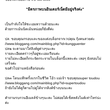
"มิตรภาพบนอินเตอร์เน็ตมีอยู่จริงค่ะ"
เป็นกำลังใจให้ชะเอมหวานด้วยนะคะ
ด้วยการเม้นนิดเม้นหน่อยก็ยังดีค่ะ
ปล. ขอบคุณกรอบและของแต่งบล็อกจากเวปคุณ กุ้งคนสวยค่ะ
//www.bloggang.com/mainblog.php?id=kungguenter
ปล๒ จะตามมาใส่ลิงค์ยูต่างๆนะคะ
รายละเอียดคร่าวๆก็อยู่ชะเอมเรียนค่ะ
รายไม่ละเอียดก็กระจัดกระจายในบล็อกนี้แหละค่ะ เหอๆ ยังสอบไม่
เสร็จค่ะ
ขอตัวไปอ่านหนังสือก่อนค่ะ
ปล๓ โดนแท๊กครั้งแรกในชีวิต โอ้ว แม่เจ้า ขอบคุณsuper toudou
//www.bloggang.com/mainblog.php?id=supertoudou
ถ้ายังไม่ได้ดูก็ตามไปดูได้จากลิงค์ข้างบนนะคะ
คำถามรบกวนอีเมลล์ข้างๆนะคะ ไม่ค่อยได้เช็คหลังไมค์เท่าไหร่น่ะ
ค่ะ