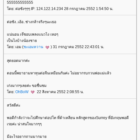
555555555555
ดย: ต่อซังๆๆๆ IP: 124.122.14.234 28 กรกฎาคม 2552 1:54:50 น.
ต่อซัง..เฮ้อ..ช่างกล้าจริงๆนะเธอ
น่นอน เจ๊ชอบเพลงแนวไง เหอๆ
เป็นไงบ้างน้องชา
ดย: เอม (
ชะเอมหวาน
) 31 กรกฎาคม 2552 22:43:01 น.
สุดยอดมากค่ะ
ตอนนี้พยายามหาทุนต่อจีนเหมือนกันค่ะ ไม่อยากรบกวนพ่อแม่แล้ว
เก่งมากๆเลยค่ะ ขอชื่นชม
ดย:
OhBoW
22 สิงหาคม 2552 2:08:55 น.
สวัสดีค่ะ
พอดีกำลังว่าจะไปศึกษาต่อปโท ที่ต้าเหลียน หลักสูตรของSurrey ที่อังกฤษพอดี
เรยค่ะ น่าสนใจมากๆๆ
มีอะไรอยากถามมากมา