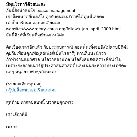
มีทุนโรตารีด้วยนะคะ
อันนี้ยิ่งน่าสนใจ peace management
เราถึงขนาดอีเมลล์ไปคุยกับคนอเมริกาที่ได้ทุนนี้เลยค่ะ
เค้าก็น่ารักนะ ตอบละเอียดเล
website://www.rotary-chula.org/fellows_jan_april_2009.html
อันนี้ลิงค์ที่เรียนที่จุฬาลงกรณ์ค่ะ
ติดเรื่องเวลาอีกแล้ว กับประสบการณ์ ตอนนั้นเพิ่งจบยังไม่ครบปีดีค่ะ
คุยกับเพื่อนคุณพ่อ(คุณพ่อก็เป็นโรตารี) ท่านก็แนะนำว่า
ถ้าทำงานแนวศาล หรือว่าสถานทูต หรือสังคมสงเคราะห์ก็น่าไป
เพราะจะออกแนวรัฐประศาสนศาสตร์ และเน้นระหว่างประเทศค่ะ
ฮ่ๆ หนูอยากทำธุรกิจน่ะค่ะ
(รายละเอียดทุน อยู่
กรุ๊ปบล็อกชะเอมเรียนนะคะ
สุดท้าย หักกลบลบหนี้ บวกลบคุณหาร
เราเลือกที่นี่
เพราะ