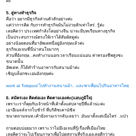
ค่ะ
5. ลู่ทางทำธุรกิจ
คือว่า อยากมีธุรกิจส่วนตัวสักอย่างค่ะ
ต่ว่าการคิด กับการทำธุรกิจมันไม่ง่ายสักเท่าไหร่..รู้ค่ะ
เลยคิดว่า ประเทศกำลังโตอย่างจีน น่าจะมีบทเรียนทางธุรกิจ
เป็นประสบการณ์ตรงให้เราได้สัมผัสดูค่ะ
อย่างน้อยตอนที่มาอัพเดทนี่อยู่อังกฤษแล้วค่ะ
ธุรกิจเอเจนซี่นี่น่าสนใจมากๆ
ส่วนที่อังกฤษ...คงทำงานนอกเวลาเรียนแน่นอน ค่าครองชีพสูงซะ
ขนาดนั้น
อัพเดท..ก็ได้ทำร้านอาหารกับสนามม้าค่ะ
เชิญบล็อกชะเอมอังกฤษค่ะ
work at Totepool ไปทำงานสนามม้า...และพาเพื่อนไปกินอาหารไท
6. สมัครเอง ติดต่อเอง ติดตามเองค่ะ(แอบภูมิใจ)
เพราะเราก็คุยกับเจ้าหน้าที่เค้าตั้งแต่ปลายปีที่แล้วน่ะค่ะ
เอาอีเมลล์จากโบชัวร์ ที่บริติชเคาน์ซิล
ขนาดถามจนท.เค้ายังถามเรากลับเลยว่า..มันมาตั้งแต่เมื่อไหร่ ..แป่ว
ถามตอบบ่อยมาก เพราะว่าไม่มีเอเจนที่รู้เรื่องที่เมืองไท
เลยคิดว่าจะไปเรียนภาษาเพื่อไปดูสถานที่จริงเองเลยดีกว่าค่ะ