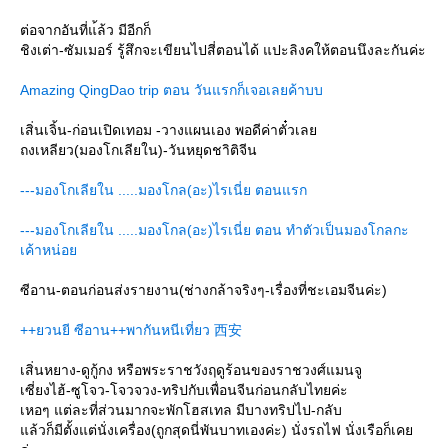
ต่อจากอันที่แ้ล้ว มีอีกก็
ชิงเต่า-ซัมเมอร์ รู้สึกจะเขียนไปสี่ตอนได้ แปะลิงคให้ตอนนึงละกันค่ะ
Amazing QingDao trip ตอน วันแรกก็เจอเลยค้าบบ
เสิ่นเจิ้น-ก่อนเปิดเทอม -วางแผนเอง พอดีค่าตั๋วเล
ถงเหลียว(มองโกเลียใน)-วันหยุดชาิติจีน
---มองโกเลียใน .....มองโกล(อะ)ไรเนี่ย ตอนแรก
---มองโกเลียใน .....มองโกล(อะ)ไรเนี่ย ตอน ทำตัวเป็นมองโกลกะ
เค้าหน่อ
ซีอาน-ตอนก่อนส่งรายงาน(ช่างกล้าจริงๆ-เรื่องที่ชะเอมจีนค่ะ)
++ยวนยี ซีอาน++พากันหนีเที่ยว 西安
เสิ่นหยาง-ดูกู้กง หรือพระราชวังฤดูร้อนของราชวงศ์แมนจู
เซี่ยงไฮ้-ซูโจว-โจวจวง-ทริปกับเพื่อนจีนก่อนกลับไทยค่ะ
เหอๆ แต่ละที่ส่วนมากจะพักโฮสเทล มีบางทริปไป-กลับ
ล้วก็มีตั้งแต่นั่งเครื่อง(ถูกสุดนี่พันบาทเองค่ะ) นั่งรถไฟ นั่งเรือก็เค