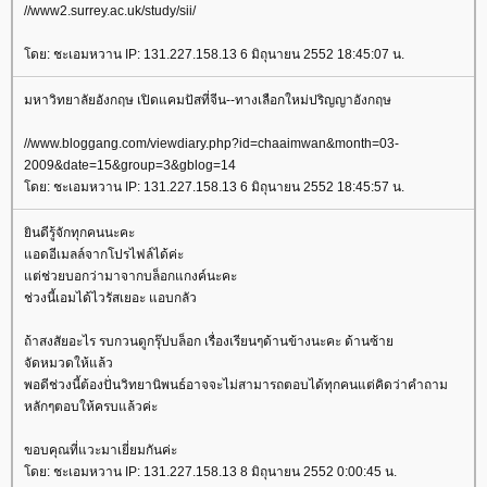
//www2.surrey.ac.uk/study/sii/
ดย: ชะเอมหวาน IP: 131.227.158.13 6 มิถุนายน 2552 18:45:07 น.
มหาวิทยาลัยอังกฤษ เปิดแคมปัสที่จีน--ทางเลือกใหม่ปริญญาอังกฤษ
//www.bloggang.com/viewdiary.php?id=chaaimwan&month=03-
2009&date=15&group=3&gblog=14
ดย: ชะเอมหวาน IP: 131.227.158.13 6 มิถุนายน 2552 18:45:57 น.
ินดีรู้จักทุกคนนะคะ
อดอีเมลล์จากโปรไฟล์ได้ค่ะ
ต่ช่วยบอกว่ามาจากบล็อกแกงค์นะคะ
ช่วงนี้เอมได้ไวรัสเยอะ แอบกลัว
ถ้าสงสัยอะไร รบกวนดูกรุ๊ปบล็อก เรื่องเรียนๆด้านข้างนะคะ ด้านซ้า
จัดหมวดให้แล้ว
พอดีช่วงนี้ต้องปั่นวิทยานิพนธ์อาจจะไม่สามารถตอบได้ทุกคนแต่คิดว่าคำถาม
หลักๆตอบให้ครบแล้วค่ะ
ขอบคุณที่แวะมาเยี่ยมกันค่ะ
ดย: ชะเอมหวาน IP: 131.227.158.13 8 มิถุนายน 2552 0:00:45 น.