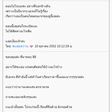
ตอนไปไปเองค่ะ อย่างที่บอกข้างต้น
เพราะเป็นปีแรกๆ เอเจนก็ไม่รู้เรื่อง
เรียกว่าเอมเป็นคนไทยคนแรกของยูนี้เลยค่ะ
ตอนนี้เลยสนใจจะเปิดเอง
ไม่ได้คิดค่าอะไรเพิ่ม
อดเอ็มแล้วค่ะ
ดย:
ชะเอมหวาน
10 ตุลาคม 2552 10:12:29 น.
ขอบคุณค่ะ ที่มาตอบ อิอิ
อยากให้ชะเอม เปนคนติดต่อให้บ้างอะไรบ้าง
มีเอเจ่น ที่ทำอันนี้ แต่ทำไมค่าเรียนราคาขึ้นเยอะมากๆๆๆเรยค่ะ
บบว่าปามานเจดแสน ตกจายเร
ถามชะเอมเรยจิงๆๆนะค่ะ
นะนำมั้ยยค่ะ โปรแกรมนี้ เรียนที่จีนด้วย อังกฤษด้ว