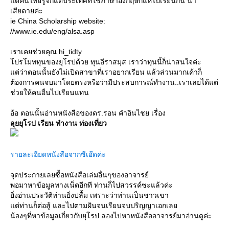
ต่คนไทยรู้จักแต่ประเทศที่ใช้ภาษาอังกฤษก็แห่ไปเรียนกัน น่า
เสียดายค่ะ
ie China Scholarship website:
//www.ie.edu/eng/alsa.asp
เราเคยช่วยคุณ hi_tidty
ปรโมททุนของยุโรปด้วย ทุนอีราสมุส เราว่าทุนนี้ก็น่าสนใจค่ะ
ต่ว่าตอนนั้นยังไม่เปิดสาขาที่เราอยากเรียน แล้วส่วนมากเค้าก็
ต้องการคนจบมาโดยตรงหรือว่ามีประสบการณ์ทำงาน..เราเลยได้แต่
ช่วยให้คนอื่นไปเรียนแทน
อ้อ ตอนนั้นอ่านหนังสือของดร.รอน คำอินไชย เรื่อง
ลุยยุโรป เรียน ทำงาน ท่องเที่ยว
รายละเอียดหนังสือจากซีเอ๊ดค่ะ
จุดประกายเลยซื้อหนังสือเล่มอื่นๆของอาจารย์
พอมาหาข้อมูลทางเน็ตอีกที ท่านก็ไปสวรรค์ซะแล้วค่ะ
ิ่งอ่านประวัติท่านยิ่งปลื้ม เพราะว่าท่านเป็นชาวเขา
ต่ท่านก็ต่อสู้ และไปตามฝันจนเรียนจบปริญญาเอกเล
น้องๆที่หาข้อมูลเกี่ยวกับยุโรป ลองไปหาหนังสืออาจารย์มาอ่านดูค่ะ