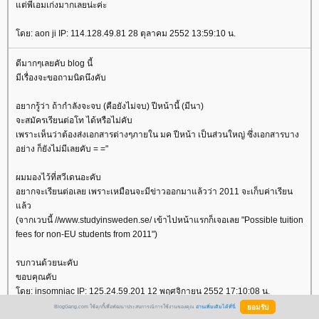
ต่พี่เอมเก่งมากเลยน่ะค่ะ
ดย: aon ji IP: 114.128.49.81 28 ตุลาคม 2552 13:59:10 น.
ดีมากๆเลยคับ blog นี้
มีเรื่องจะขอถามนิดนึงคับ
อยากรู้ว่า ถ้ากำลังจะจบ (คือยังไม่จบ) ปีหน้านี้ (มีนา)
จะสมัครเรียนต่อโท ได้หรือไม่คับ
เพราะเห็นว่าต้องส่งเอกสารต่างๆภายใน มค ปีหน้า เป็นส่วนใหญ่ ซึ่งเอกสารบาง
อย่าง ก็ยังไม่มีเลยคับ = ="
ผมมองไว้ที่สวีเดนอะคับ
อยากจะเรียนต่อเลย เพราะเหมือนจะมีข่าวออกมาแล้วว่า 2011 จะเก็บค่าเรียน
ล้ว
(จากเวบนี้ //www.studyinsweden.se/ เข้าไปหน้าแรกก็เจอเลย "Possible tuition
fees for non-EU students from 2011")
รบกวนด้วยนะคับ
ขอบคุณคับ
ดย: insomniac IP: 125.24.59.201 12 พฤศจิกายน 2552 17:10:08 น.
BlogGang.com ใช้คุกกี้เพื่อพัฒนาประสบการณ์การใช้งานของคุณ
อ่านเพิ่มเติมได้ที่นี่