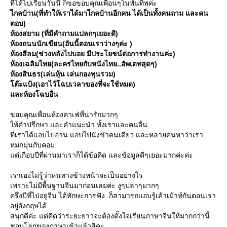
ที่ได้ไปเรียนวันนี้ ก็ขอขอบคุณเพื่อนๆในพันทิพค่ะ
ไกลบ้าน(ที่ทำให้เราได้มาไกลบ้านอีกคน ได้เป็นทั้งคนถาม และคน
ตอบ)
ห้องสยาม (ที่มีคำถามแปลกๆเยอะดี)
ห้องถนนนักเขียน(อันนี้ตอนเราว่างๆค่ะ )
ห้องสีลม(ช่วงหลังไปบอย มีประโยชน์ต่อการทำงานค่ะ)
ห้องเฉลิมไทย(ละครไทยกับหนังไทย..อัพเดทสุดๆ)
ห้องสินธร(เล่นหุ้น เล่นกองทุนรวม)
ต๊ะแป้ง(เอาไว้โฉบเวลาของที่จะใช้หมด)
ละห้องโฉบอื่น
ขอบคุณเพื่อนห้องคาเฟ่ที่น่ารักมากๆ
ห้คำปรึกษา และคำแนะนำ ทั้งเราและคนอื่น
ที่เราได้แอบไปอ่าน แอบไปนั่งขำคนเดียว และหลายคนหาว่าเรา
หมกมุ่นกับคอม
ต่เกือบปีที่ผ่านมาเราก็ได้ข้อคิด และข้อมูลดีๆเยอะมากค่ะค่ะ
เราเองไม่รู้ว่าหนทางข้างหน้าจะเป็นอย่างไร
เพราะไม่มีพื้นฐานจีนมาก่อนเลยค่ะ งูๆปลาๆมากๆ
ครึ่งปีที่ไปอยู่จีน ได้ทักษะการฟัง..ก็สามารถแอบรู้เค้าเม้าท์กันตอนเรา
อยู่อังกฤษได้
สนุกดีค่ะ แต่คิดว่าระยะยาวจะต้องตั้งใจเรียนภาษาจีนให้มากกว่านี้
ชอบโลกของภาษาเข้าแล้วสิคะ