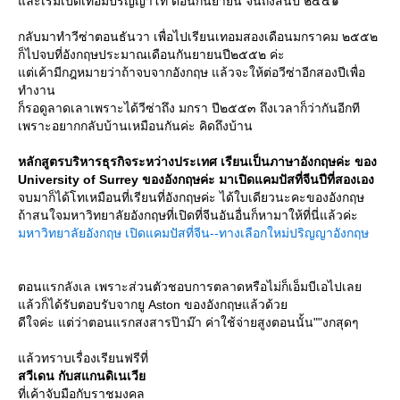
ละเริ่มเปิดเทอมปริญญาโท ตอนกันยายน จนถึงสิ้นปี ๒๕๕๑
กลับมาทำวีซ่าตอนธันวา เพื่อไปเรียนเทอมสองเดือนมกราคม ๒๕๕๒
ก็ไปจบที่อังกฤษประมาณเดือนกันยายนปี๒๕๕๒ ค่ะ
ต่เค้ามีกฎหมายว่าถ้าจบจากอังกฤษ แล้วจะให้ต่อวีซ่าอีกสองปีเพื่อ
ทำงาน
ก็รอดูลาดเลาเพราะได้วีซ่าถึง มกรา ปี๒๕๕๓ ถึงเวลาก็ว่ากันอีกที
เพราะอยากกลับบ้านเหมือนกันค่ะ คิดถึงบ้าน
หลักสูตรบริหารธุรกิจระหว่างประเทศ เรียนเป็นภาษาอังกฤษค่ะ ของ
University of Surrey ของอังกฤษค่ะ มาเปิดแคมปัสที่จีนปีที่สองเอง
จบมาก็ได้โทเหมือนที่เรียนที่อังกฤษค่ะ ได้ใบเดียวนะคะของอังกฤษ
ถ้าสนใจมหาวิทยาลัยอังกฤษที่เปิดที่จีนอันอื่นก็หามาให้ที่นี่แล้วค่ะ
มหาวิทยาลัยอังกฤษ เปิดแคมปัสที่จีน--ทางเลือกใหม่ปริญญาอังกฤษ
ตอนแรกลังเล เพราะส่วนตัวชอบการตลาดหรือไม่ก็เอ็มบีเอไปเล
ล้วก็ได้รับตอบรับจากยู Aston ของอังกฤษแล้วด้ว
ดีใจค่ะ แต่ว่าตอนแรกสงสารป๊าม๊า ค่าใช้จ่ายสูงตอนนั้น""งกสุดๆ
ล้วทราบเรื่องเรียนฟรีที่
สวีเดน กับสแกนดิเนเวี
ที่เค้าจับมือกับราชมงคล