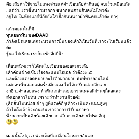
คือ เสียค่าใช้จ่ายไม่แพงจ่ายแค่ค่าเรียนกับค่ากินอยู่ จบเร็วเหมือนกัน
..แต่ว่า..เราขี้หนาวมากกก ขนาดลบสามสิบคงไม่ไหวค่ะ
อยู่ไทยในห้องแอร์นี่ก้อยังใส่เสื้อกันหนาวผ้าพันคอแล้วค่ะ ฮ่าๆ
ล้วตอนนั้นก็มี
ทุนเยอรมัน ของDAAD
กำลังเปิดเลยแต่กระบวนการยื่นของเค้าก็เป็นวันที่เราจะไปเรียนแล้ว
ค่ะ
รู้ผล ไปเรียน เราก็จะช้าอีกปีนึง
เพื่อนสนิทเราก็ได้ทุนไปเรียนของออสเตรเลี
เค้าค่อนข้างเข้มเรื่องคะแนนไอเอล ว่าต้อง๖.๕
ละต้องแต่งจดหมายอะไรอีกมากมาย พิมพ์ทางออนไลน์
ต่ตอนนั้นสอบแค่ครั้งเดียวเอง ไมไ่ด้เตรียมสอบอีกเล
งกอีก..ค่าสอบแพง ห้าพันนะฮ้าเลยเอาว่าแค่พอดีผ่านๆก็พอและ
ส่งเอกสารไม่ทัน เพราะว่าทำงานด้วยค่ะ
(คิดสั้นไปหน่อย ฮ่าๆ ยูที่แรงค์ดีๆเค้าจะเน้นคะแนนสูงๆ
ถ้าไม่ถึงเค้าก็จะกินเงินเราจากการเีรียนภาษา
ซึ่งกลายเป็นเสียน้อยเสียยาก เสียมากเสียง่ายไปซะอีก)
ตอนนั้นไปดูเวปพวกเอ็มบีเอ มีสนใจหลายอันเล