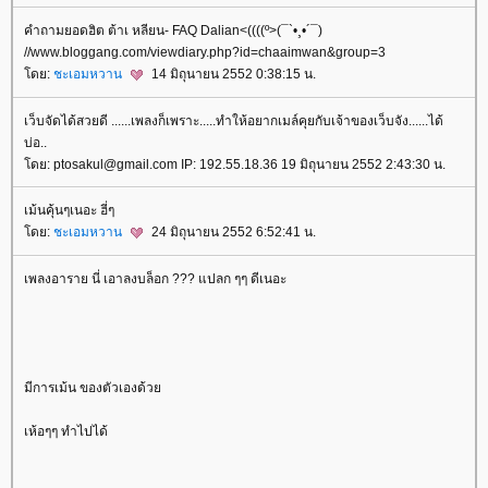
คำถามยอดฮิต ต้าเ หลียน- FAQ Dalian<((((º>(¯`•¸•´¯)
//www.bloggang.com/viewdiary.php?id=chaaimwan&group=3
ดย:
ชะเอมหวาน
14 มิถุนายน 2552 0:38:15 น.
เว็บจัดได้สวยดี ......เพลงก็เพราะ.....ทำให้อยากเมล์คุยกับเจ้าของเว็บจัง......ได้
บ่อ..
ดย: ptosakul@gmail.com IP: 192.55.18.36 19 มิถุนายน 2552 2:43:30 น.
เม้นคุ้นๆเนอะ ฮี่ๆ
ดย:
ชะเอมหวาน
24 มิถุนายน 2552 6:52:41 น.
เพลงอาราย นี่ เอาลงบล็อก ??? แปลก ๆๆ ดีเนอะ
มีการเม้น ของตัวเองด้ว
เห้อๆๆ ทำไปได้