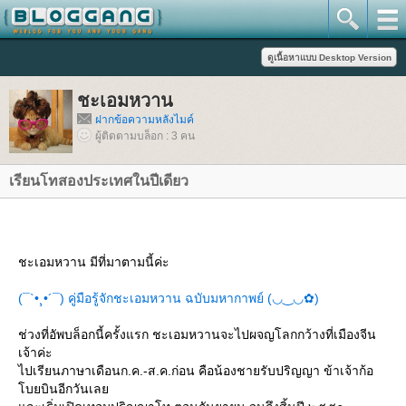
ชะเอมหวาน
ฝากข้อความหลังไมค์
ผู้ติดตามบล็อก : 3 คน
เรียนโทสองประเทศในปีเดียว
ชะเอมหวาน มีที่มาตามนี้ค่ะ
(¯`•¸•´¯) คู่มือรู้จักชะเอมหวาน ฉบับมหากาพย์ (◡‿◡✿)
ช่วงที่อัพบล็อกนี้ครั้งแรก ชะเอมหวานจะไปผจญโลกกว้างที่เมืองจีน
เจ้าค่ะ
ไปเรียนภาษาเดือนก.ค.-ส.ค.ก่อน คือน้องชายรับปริญญา ข้าเจ้าก้อ
บยบินอีกวันเล