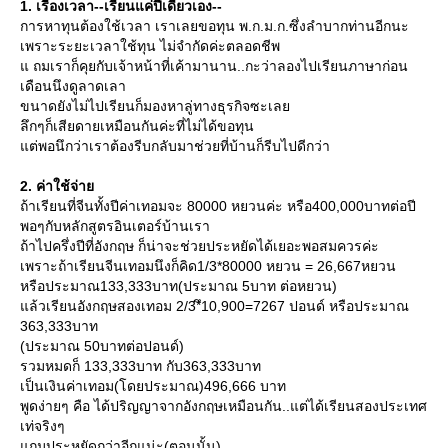
1. เรื่องเวลา--เรียนแค่ปีเดียวเอง--
การหาทุนต้องใช้เวลา เราเลยขอทุน พ.ก.ม.ก.ซึ่งลำบากท่านอีกนะ
เพราะระยะเวลาใช้ทุน ไม่จำกัดค่ะตลอดชีพ
ถมเราก็คุยกับเจ้าหน้าที่เค้ามานาน..กะว่าลองไปเรียนภาษาก่อน
เดือนนึงดูลาดเลา
ขนาดยังไม่ไปเรียนก็มองหาลู่ทางธุรกิจซะเล
ลึกๆก็เสียดายเหมือนกันค่ะที่ไม่ได้ขอทุน
ต่พอนึกว่าเราต้องรีบกลับมาช่วยที่บ้านก็รีบไปดีกว่า
2. ค่าใช้จ่า
ถ้าเรียนที่จีนทั้งปีค่าเทอมจะ 80000 หยวนค่ะ หรือ400,000บาทต่อปี
พอๆกับหลักสูตรอินเตอร์บ้านเรา
ถ้าไปครึ่งปีที่อังกฤษ ก็น่าจะช่วยประหยัดได้เยอะพอสมควรค่ะ
เพราะถ้าเรียนจีนเทอมนึงก็คิด1/3*80000 หยวน = 26,667หยวน
หรือประมาณ133,333บาท(ประมาณ 5บาท ต่อหยวน)
ล้วเรียนอังกฤษสองเทอม 2/3*ึ10,900=7267 ปอนด์ หรือประมาณ
363,333บาท
(ประมาณ 50บาทต่อปอนด์)
รวมหมดก็ 133,333บาท กับ363,333บาท
เป็นเงินค่าเทอม(โดยประมาณ)496,666 บาท
พูดง่ายๆ คือ ได้ปริญญาจากอังกฤษเหมือนกัน..แต่ได้เรียนสองประเทศ
เท่จริงๆ
ถมประหยัดกว่าอีกแน่ะ(ตอนนั้น)