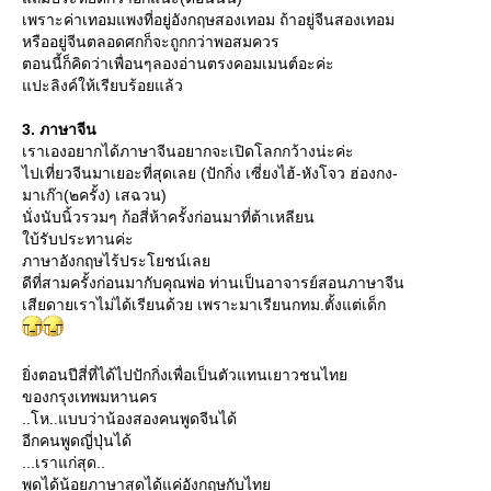
เพราะค่าเทอมแพงที่อยู่อังกฤษสองเทอม ถ้าอยู่จีนสองเทอม
หรืออยู่จีนตลอดศกก็จะถูกกว่าพอสมควร
ตอนนี้ก็คิดว่าเพื่อนๆลองอ่านตรงคอมเมนต์อะค่ะ
ปะลิงค์ให้เรียบร้อยแล้ว
3. ภาษาจีน
เราเองอยากได้ภาษาจีนอยากจะเปิดโลกกว้างน่ะค่ะ
ไปเที่ยวจีนมาเยอะที่สุดเลย (ปักกิ่ง เซี่ยงไฮ้-หังโจว ฮ่องกง-
มาเก๊า(๒ครั้ง) เสฉวน)
นั่งนับนิ้วรวมๆ ก้อสี่ห้าครั้งก่อนมาที่ต้าเหลียน
บ้รับประทานค่ะ
ภาษาอังกฤษไร้ประโยชน์เล
ดีที่สามครั้งก่อนมากับคุณพ่อ ท่านเป็นอาจารย์สอนภาษาจีน
เสียดายเราไม่ได้เรียนด้วย เพราะมาเรียนกทม.ตั้งแต่เด็ก
ิ่งตอนปีสี่ที่ได้ไปปักกิ่งเพื่อเป็นตัวแทนเยาวชนไท
ของกรุงเทพมหานคร
..โห..แบบว่าน้องสองคนพูดจีนได้
อีกคนพูดญี่ปุ่นได้
...เราแก่สุด..
พูดได้น้อยภาษาสุดได้แค่อังกฤษกับไท