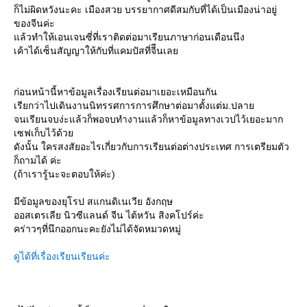
ก็ไม่ผิดหวังนะคะ เมืองสวย บรรยากาศดีสมกับที่ได้เป็นเมืองน่าอยู่
ของจีนค่ะ
ล้วทำให้เอนเจนซี่ที่เราติดต่อมาเรียนภาษาก่อนเดือนนึง
เค้าได้เซ็นสัญญาให้กับที่แคมปัสที่จีีนเล
ก่อนหน้านี้หาข้อมูลเรื่องเรียนต่อมาเยอะเหมือนกัน
เรียกว่าไปเดินงานนิทรรศการการศึกษาต่อมาตั้งแต่ม.ปลา
จนเรียนจบง่ะแล้วก็พอจบทำงานแล้วก็หาข้อมูลทางเวปไว้เยอะมาก
เซฟเก็บไว้ด้ว
ดังนั้น ใครสงสัยอะไรเกี่ยวกับการเรียนต่อต่างประเทศ การเตรียมตัว
ก็ถามได้ ค่ะ
(ถ้าเรารู้นะจะตอบให้ค่ะ)
มีข้อมูลของยุโรป สแกนดิเนเวีย อังกฤษ
ออสเตรเลีย นิวซีแลนด์ จีน ไต้หวัน สิงคโปร์ค่ะ
คร่าวๆที่นึกออกนะคะยังไม่ได้จัดหมวดหมู่
ดูได้ที่เรื่องเรียนเรียนค่ะ