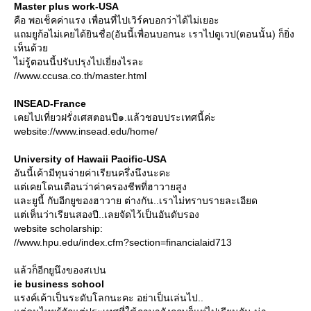
Master plus work-USA
คือ พอเช็คค่าแรง เพื่อนที่ไปเวิร์คบอกว่าได้ไม่เยอะ
ถมยูก้อไม่เคยได้ยินชื่อ(อันนี้เพื่อนบอกนะ เราไปดูเวป(ตอนนั้น) ก็ยิ่ง
เห็นด้ว
ไม่รู้ตอนนี้ปรับปรุงไปเยี่ยงไรละ
//www.ccusa.co.th/master.html
INSEAD-France
เคยไปเที่ยวฝรั่งเศสตอนปี๑.แล้วชอบประเทศนี้ค่ะ
website://www.insead.edu/home/
University of Hawaii Pacific-USA
อันนี้เค้ามีทุนจ่ายค่าเรียนครึ่งนึงนะคะ
ต่เคยโดนเตือนว่าค่าครองชีพที่ฮาวายสูง
ละยูนี้ กับอีกยูของฮาวาย ต่างกัน..เราไม่ทราบรายละเอียด
ต่เห็นว่าเรียนสองปี..เลยจัดไว้เป็นอันดับรอง
website scholarship:
//www.hpu.edu/index.cfm?section=financialaid713
ล้วก็อีกยูนึงของสเปน
ie business school
รงค์เค้าเป็นระดับโลกนะคะ อย่าเป็นเล่นไป..