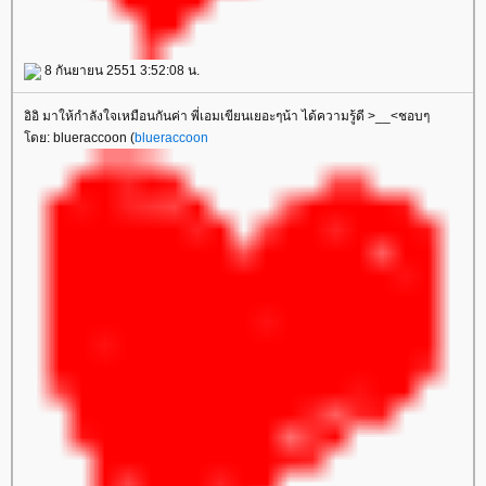
8 กันยายน 2551 3:52:08 น.
อิอิ มาให้กำลังใจเหมือนกันค่า พี่เอมเขียนเยอะๆน้า ได้ความรู้ดี >__<ชอบๆ
ดย: blueraccoon (
blueraccoon