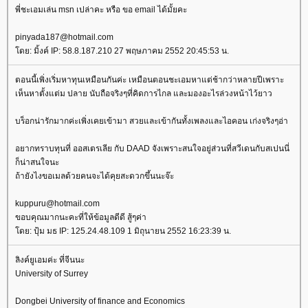
พี่ชะเอมเล่น msn เปล่าคะ หรือ ขอ email ได้มั้ยคะ
pinyada187@hotmail.com
ดย: มิ้งค์ IP: 58.8.187.210 27 พฤษภาคม 2552 20:45:53 น.
ตอนนี้เพิ่งเริ่มหาทุนเหมือนกันค่ะ เหมือนตอนชะเอมหาแต่ช้ากว่าหลายปีเพราะ
เห็นหาตั้งแต่ม ปลาย นับถือจริงๆที่คิดการไกล และมองอะไรล่วงหน้าไว้ยาว
บร็อกน่ารักมากค่ะเพิ่งเคยเข้ามา สวยและเข้ากันทั้งเพลงและไอคอน เก่งจริงๆอ่า
อยากทราบทุนที่ ออสเตรเลีย กับ DAAD จังเพราะสนใจอยู่ส่วนที่สวีเดนกับสเปนนี่
ก็น่าสนใจนะ
ถ้ายังไงขอเมลด้วยคนจะได้คุยสะดวกขึ้นนะจ๊ะ
kuppuru@hotmail.com
ขอบคุณมากนะคะที่ให้ข้อมูลดีดี สู้ๆค่า
ดย: ปุ้ม มธ IP: 125.24.48.109 1 มิถุนายน 2552 16:23:39 น.
ลิงค์ยูเอมค่ะ ที่จีนนะ
University of Surrey
Dongbei University of finance and Economics