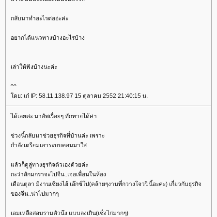
กลับมาทำอะไรต่ออ่ะค่ะ
อยากได้แนวทางบ้างอะไรบ้าง
เล่าให้ฟังบ้างนะค่ะ
^^
ดย: เก๋ IP: 58.11.138.97 15 ตุลาคม 2552 21:40:15 น.
ได้เลยค่ะ มาอัพเรื่อยๆ ทักทายได้ค่า
ช่วงนี้กลับมาช่วยธุรกิจที่บ้านค่ะ เพราะ
กำลังเตรียมเอาระบบคอมมาใส่
ล้วก็ดูลู่ทางธุรกิจตัวเองด้วยค่ะ
กะว่าสักมกราจะไปจีน..เจอเพื่อนในห้อง
เดือนตุลา มีงานเซี่ยงไฮ้ เอ๊กซ์โป(คล้ายๆงานที่กวางโจวปีนี้อะค่ะ) เกี่ยวกับธุรกิจ
ของจีน..น่าไปมากๆ
เอมเหลือสอบรามตัวนึง แบบลงเกิน(เซ็งไก่มากๆ)