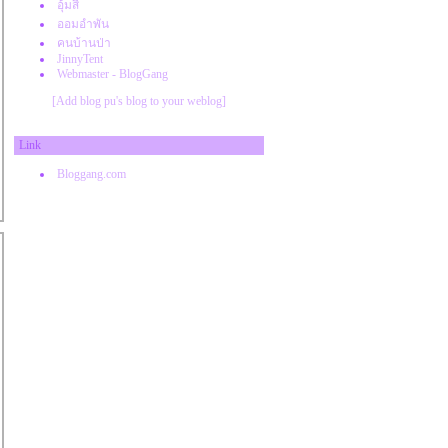
อุ้มสี
งานยุ่ง
ออมอำพัน
งานยุ่ง
คนบ้านป่า
กหก
JinnyTent
สร้างภูมิคุ้มกันทางสังคม
Webmaster - BlogGang
ความลำบากกว่าจะได้ไปเที่ยวแต่ละทริป
[Add blog pu's blog to your weblog]
เรื่องนี้สอนให้รู้ว่า
ต้นเดือนช่วงวุ่นวายของการทำงาน
พ้อาหาร
Link
ศุกร์หรรษา
Bloggang.com
หน้าที่ของฝน คือทำงานตอนเราเลิกงาน
ล่ง
อยากให้ผ่านวันจันทร์ไปเร็วๆจัง
หยอดกระปุกกันเถอะ
อีก1ปัญหากวนใจ บ่นๆๆ
ความสุขอยู่ตรงไหนก็พาตัวเองไปอยู่ตรง
นั้น
บ่นๆๆๆ การรูดบัตรซื้อของ
การทำงานร่วมกับBossญี่ปุ่น
อย่าเป็นคนที่ตัวเราเองก็ไม่ชอบ
อบเมาส์มาคมคุณแม่
บ่งปัน
ติดเชื้อระบบทางเดินอาหาร
งานรถโบราณ