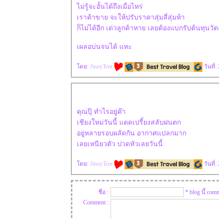
ไม่รู้จะอั้นได้ถึงเมื่อไหร่
เราค้าขาย จะให้ปรับราคาสุ่มสี่สุ่มห้า
ก็ไม่ได้อีก เด่วลูกค้าหาย เลยต้องแบกรับต้นทุนวัตถุด
เผลอบ่นจนได้ แหะ
ดย:
JinnyTent
วันที่
คุณปุ๊ ทำไรอยู่ค๊า
เชียงใหม่วันนี้ แดดเปรี้ยงสลับฝนตก
อยู่หลายรอบผลัดกัน อากาศแปลกมาก
เลยเหนียวตัว ปวดหัวเลยวันนี้
ดย:
JinnyTent
วันที่
ชื่อ :
* blog นี้ co
Comment :