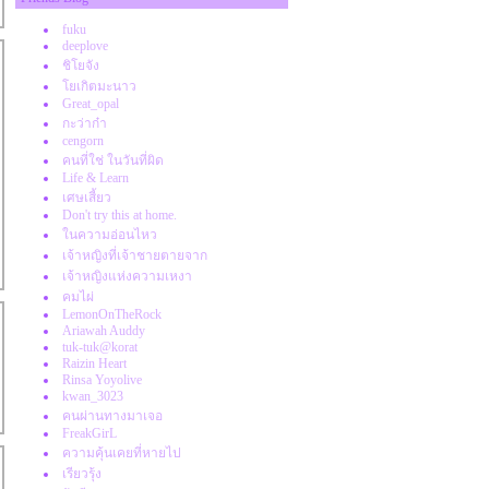
Happy birth day to me
เส้นบางๆระหว่าง พยายาม กับ ดันทุรัง
fuku
เคลียร์งานปี 2016
deeplove
มิตรภาพเพื่อนร่วมงาน
ชิโยจัง
อยากไป Lapland, Finland
เกิตมะนาว
Great_opal
วัดพระศรีมหาอุมาเทวี (วัดแขก)
กะว่าก๋า
ลมหนาวมาแล้ว
cengorn
มิตรภาพระหว่างลูกค้ากับพนักงานขา
คนที่ใช่ ในวันที่ผิด
คิดถึงตายายจัง
Life & Learn
ผักสวนครัว 2
เศษเสี้ยว
ลุงขายฝักบัว
Don't try this at home.
ความชอบกับความสบายใจ
นความอ่อนไหว
ส่งต่อลูกแม๊กซ์
เจ้าหญิงที่เจ้าชายตายจาก
ผักสวนครัว 1
เจ้าหญิงแห่งความเหงา
ดราม่าโซเซียลมันสอนอะไรเราหลายๆ
คมไผ่
อย่าง
LemonOnTheRock
Ariawah Auddy
เพ้อฝันกับสังคม
tuk-tuk@korat
ต้องกดความโกรธ
Raizin Heart
จริงใจหรือสร้างภาพ
Rinsa Yoyolive
kwan_3023
คิดดี ทำดี
คนผ่านทางมาเจอ
ขอเดินตามคำสอนพ่อ
FreakGirL
สงส่องนำทางของฉันดับลง
ความคุ้นเคยที่หายไป
ทษฐานของการไม่รักตัวเอง
เรียวรุ้ง
ปวดท้องอีกแล้ว