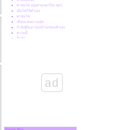
พาชมไฟ อยุธยามรดกโลก ชุด2
เติมไฟให้ตัวเอง
พาชมไฟ
เดือนแห่งความสุข
กำลังสู้กับอารมณ์ร้ายๆของตัวเอง
ความดี
อึดอัด
วิถีชนบท
ผิดวัน
ท้องทุ่งบ้านเรา ไม่แพ้ที่ใด
บางคำพูดมันคือแรงกระตุ้น
อากาศอึมครึม
เป็นแม่ครัวในวันหยุด
ช่วงนี้งานยุ่ง
ad
ต้นหูกระต่าย 3
เหตุของการกลัวภาษาที่ 2
ต้นหูกระต่าย2
อาการแบบนี้คืออะไร
ต้นหูกระต่าย 1
กลับมาแล้วจร้า
ความฝันกับความพยายาม
เส้นกั้นความเป็นส่วนตัว
เรื่องเล่า
Friends Blog