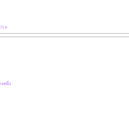
:23 น.
างหนึ่ง