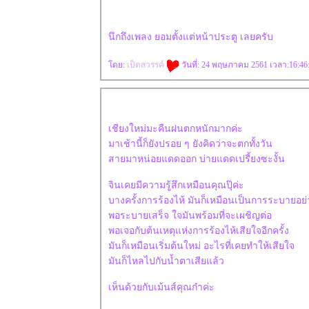
นึกถึงเพลง ยอมตั้งแต่หน้าประตู เลยครับ
ดย:
เป็ดสวรรค์
วันที่: 24 พฤษภาคม 2561 เวลา:16:46
เชียงใหม่มะคืนฝนตกหนักมากค่ะ
มาเช้านี้ก็ยังปรอย ๆ ยังคิดว่าจะตกทั้งวัน
สายมาหน่อยแดดออก บ่ายแดดเปรี้ยงซะงั้น
จินเคยมีความรู้สึกเหมือนคุณปุ๊ค่ะ
บางครั้งการร้องไห้ มันก็เหมือนเป็นการระบายอย่
พอระบายเสร็จ ใจมันพร้อมที่จะเผชิญต่อ
พอเจอกับต้นเหตุแห่งการร้องไห้เสียใจอีกครั้ง
มันก็เหมือนเริ่มต้นใหม่ อะไรที่เคยทำให้เสียใจ
มันก็ไหลไปกับน้ำตาเสียแล้ว
เห็นด้วยกับเม้นส์คุณก๋าค่ะ