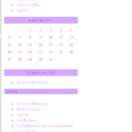
ครงการ ส่งยิ้ม
ไดอารี่ 1
<<
พฤษภาคม 2561
1
2
3
4
5
6
7
8
9
10
11
12
13
14
15
16
17
18
19
20
21
22
23
24
25
26
27
28
29
30
31
24 พฤษภาคม 2561
อยากจะเกลียดตัวเอง
All Blog
อยากจะเกลียดตัวเอง
ฝนกับความเหงา
เคยไหม
หนังสือเล่มเก่า
นวันที่รู้สึกท้อแต่อยากเดินต่อให้มันดี
ป่วยแต่ต้นปี