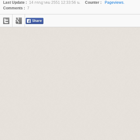
Last Update :
14 กรกฎาคม 2551 12:33:56 น.
Counter :
Pageviews.
Comments :
7