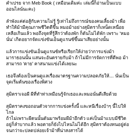
คำเปรย จาก Meb Book ( เหมือนเดิมค่ะ เล่มนี้ก็อ่านเป็นแบบ
ออนไลน์นะคะ)
ลำพังแค่ต่อสู้กับความไม่รู้ รู้เท่าไม่ถึงการณ์ของคนเลี้ยงม้า เพื่อ
ทำให้ม้ามีคุณภาพชีวิตดีขึ้น หมอม้าอย่างสุมิตราก็เหน็ดเหนื่อ
เหลือเกินแล้ว พอถึงจุดที่รู้สึกว่าต้องพัก ก็ดันไม่ได้พัก เพราะ ‘หมอ
นั่น’ เกิดอยากจัดแข่งขันเอ็นดูแรนซ์ขึ้นมาเสียอย่างนั้น
ล้วการแข่งขันเอ็นดูแรนซ์หรือเรียกให้ง่ายว่าการแข่งม้า
มาราธอนนั้น แสนจะอันตรายกับม้า ถ้าไม่มีการจัดการที่ดีพอ ม้า
สามารถ ‘ตาย’ คาสนามแข่งได้เลยนะ
เธอจึงต้องเป็นคนดูแลเรื่องมาตรฐานความปลอดภัยให้… นั่นเป็น
จุดเริ่มต้นของเรื่องพิศวง
สุมิตราเจอผี ผีที่ทำท่าเหมือนรู้จักเธอและหมอนั่นดีเสียด้ว
สุมิตราคงขอถอนตัวจากการแข่งครั้งนี้ และหนีเรื่องบ้าๆ นี้ไปให้
ไกล
ถ้าไม่เพราะผีตนนั้นดันมาพร้อมผีม้าอีกตัว แค่เป็นม้าแบบมีชีวิต
อยู่ก็ลำบากแล้ว พอตายก็ยังไปไหนไม่ได้อีก สุมิตราต้องทนอยู่ต่อ
จนกว่าจะปลดปล่อยเจ้าม้าที่น่าสงสารได้