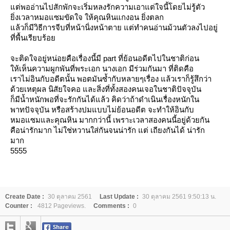
ต่พออ่านไปสักพักจะเริ่มหลงรักความเอาแต่ใจนี้โดยไม่รู้ตัว
ิ่งเวลาหมอแซมขัดใจ ให้คุณหินแกงอน ยิ่งตลก
ล้วก็มีวิธีการจีบที่หน้านิ่งหน้าตาย แต่ทำคนอ่านม้วนตัวลงไปอยู่
ที่พื้นเรียบร้อ
จะติดใจอยู่หน่อยคือเรื่องนี้มี part ที่ย้อนอดีตไปในชาติก่อน
ห้เห็นความผูกพันที่พระเอก นางเอก มีร่วมกันมา ที่ติดคือ
เราไม่อินกับอดีตนั้น พอตมันซ้ำกับหลายๆเรื่อง แล้วเราก็รู้สึกว่า
ด้วยเหตุผล นิสัยใจคอ และสิ่งที่ทั้งสองคนเจอในชาติปัจจุบัน
ก็มีน้ำหนักพอที่จะรักกันได้แล้ว คิดว่าถ้าดำเนินเรื่องหนักใน
พาทปัจจุบัน หรือสร้างปมแบบไม่ย้อนอดีต จะทำให้อินกับ
หมอแซมและคุณหิน มากกว่านี้ เพราะเวลาสองคนนี้อยู่ด้วยกัน
คือน่ารักมาก ไม่ใช่หวานใส่กันจนน่ารัก แต่ เถียงกันได้ น่ารัก
มาก
5555
Create Date :
30 ตุลาคม 2561
Last Update :
30 ตุลาคม 2561 9:50:13 น.
Counter :
4812 Pageviews.
Comments :
0