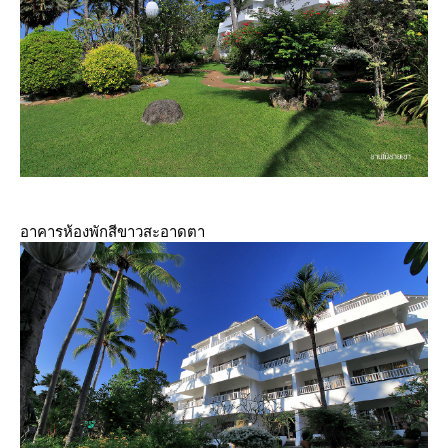
อาคารห้องพักสีขาวสะอาดตา