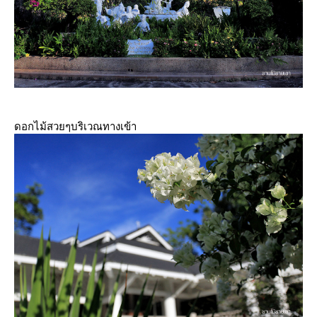
ดอกไม้สวยๆบริเวณทางเข้า