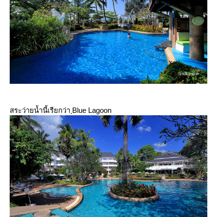
สระว่ายน้ำนี้เรียกว่า ฺBlue Lagoon