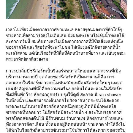
เวลาไปเที่ยวเมืองตากอากาศชายทะเล หลายๆคนมองหาที่พักใกล้ๆ
ชายหาดเพื่อสามารถลงไปเดินเล่น นั่งมองทะเล หรือเล่นน้ำทะเลได้
สะดวก ทริปนี้ ผมเดินทางลงไปเมืองตากอากาศที่มีชื่อเสียงแห่งหนึ่ง
ของภาคใต้ และรีสอร์ทที่จะพาไปชม ไม่เพียงแต่ใกล้ชายหาดที่น้ำ
ทะเลใสสวย แต่เป็นรีสอร์ทที่มีพื้นที่ติดหน้าหาดที่ยาว และเป็นจุดชม
พระอาทิตย์ตกที่สวยงาม
ถาวรปาล์มบีชรีสอร์ทเป็นรีสอร์ทขนาดใหญ่บนหาดกะรนที่เปิด
บริการมาหลายปี จุดด้อยของรีสอร์ทที่เปิดมานานก็คือ การ
ออกแบบในรีสอร์ทอาจจะไม่ทันสมัยเหมือนรีสอร์ทใหม่ๆ แต่จุด
เด่นสำคัญของที่นี่ก็คือความร่มรื่นของต้นไม้และสวนในรีสอร์ท
ซึ่งมีพื้นที่กว้าง ห้องพักถูกปรับปรุงให้ดูดี สะอาด มี rain shower
นห้องน้ำ และสามารถเดินออกไปยังชายหาดกะรนได้สะดวก
หาดกะรนเป็นหาดที่สวยอีกหาดหนึ่งของภูเก็ตที่มีน้ำทะเลใส
ชายหาดที่ทอดยาว ในรีสอร์ทมีสระว่ายน้ำ 4 สระในบรรยากาศ
ทรอปิคอลของต้นไม้ มีร้านขนม ร้านกาแฟ ห้องอาหารไทยและ
ห้องอาหารอิตาเลี่ยน ทั้งหมดอยู่ติดถนนหน้าชายหาด ทำให้ถึงไม่
ได้พักในรีสอร์ทก็สามารถขับรถมาใช้บริการได้สะดวก จอดรถริม