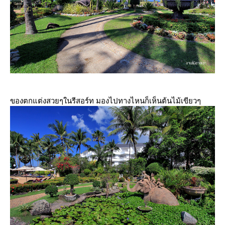
ของตกแต่งสวยๆในรีสอร์ท มองไปทางไหนก็เห็นต้นไม้เขียวๆ