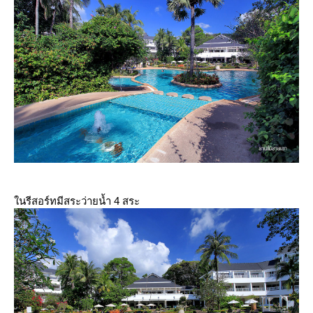
นรีสอร์ทมีสระว่ายน้ำ 4 สระ