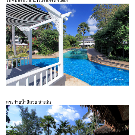
ไปชมสระว่ายน้ำในรีสอร์ทกันต่อ
สระว่ายน้ำสีสวย น่าเล่น