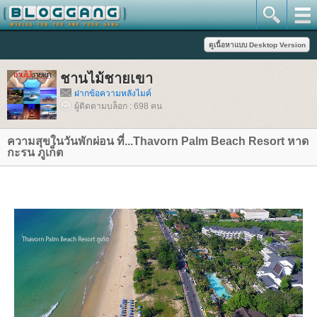
ชานไม้ชายเขา
ฝากข้อความหลังไมค์
ผู้ติดตามบล็อก : 698 คน
ความสุขในวันพักผ่อน ที่...Thavorn Palm Beach Resort หาด
กะรน ภูเก็ต