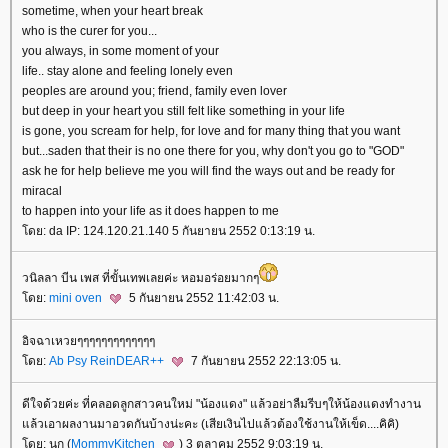
sometime, when your heart break
who is the curer for you...
you always, in some moment of your
life.. stay alone and feeling lonely even
peoples are around you; friend, family even lover
but deep in your heart you still felt like something in your life
is gone, you scream for help, for love and for many thing that you want
but...saden that their is no one there for you, why don't you go to "GOD"
ask he for help believe me you will find the ways out and be ready for
miracal
to happen into your life as it does happen to me
ดย: da IP: 124.120.21.140 5 กันยายน 2552 0:13:19 น.
วนิลลา บีน เพส ที่ขั้นเทพเลยค่ะ หอมอร่อยมากๆ
ดย:
mini oven
5 กันยายน 2552 11:42:03 น.
อิจฉาเหวยๆๆๆๆๆๆๆๆๆๆๆๆๆ
ดย:
Ab Psy ReinDEAR++
7 กันยายน 2552 22:13:05 น.
ดีใจด้วยค่ะ ที่คลอดลูกสาวคนใหม่ "น้องแดง" แล้วอย่าลืมรีบๆให้น้องแดงทำงาน
ล้วเอาผลงานมาอวดกันบ้างน่ะคะ (เสียเงินไปแล้วต้องใช้งานให้เข็ด....คิคิ)
ดย: นก (
MommyKitchen
) 3 ตุลาคม 2552 9:03:19 น.