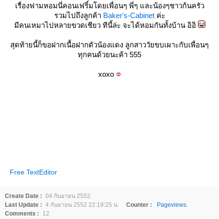
เรื่องฟามหอมนี่คอนเฟริ์มโดยเพื่อนๆ พี่ๆ และน้องๆชาวก้นครัว
รวมไปถึงลูกค้า
Baker's-Cabinet
ค่ะ
มีคนเหมาไปหลายขวดเชียว ทีนี้ล่ะ จะได้หอมกันทั้งบ้าน อิอิ
สุดท้ายนี้ก็ขอฝากเนื้อฝากตัวน้องแดง ลูกสาววัยขบเผาะกับเพื่อนๆ
ทุกคนด้วยนะค้า 555
xoxo
Free TextEditor
Create Date :
04 กันยายน 2552
Last Update :
4 กันยายน 2552 22:19:25 น.
Counter :
Pageviews.
Comments :
12