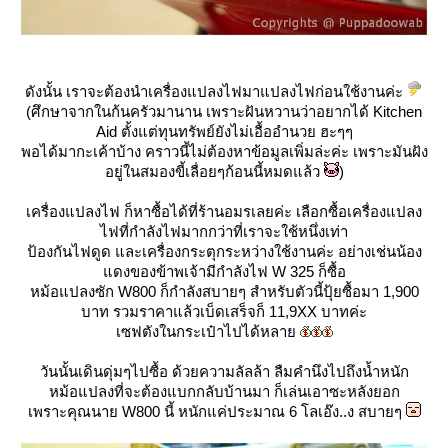
ดังนั้น เราจะต้องนำเครื่องแปลงไฟมาแปลงไฟก่อนใช้งานค่ะ
(ศึกษาจากในก้นครัวมานาน เพราะฝันหวานว่าอยากได้ Kitchen
Aid ตั้งแต่ทุนทรัพย์ยังไม่เอื้ออำนวย ฮะๆๆ
พอได้มากะเค้าบ้าง คราวนี้ไม่ต้องหาข้อมูลเพิ่มล่ะค่ะ เพราะมันฝัง
อยู่ในสมองขี้เลื่อยๆก้อนนี้หมดแล้ว
)
เครื่องแปลงไฟ ก็หาซื้อได้ที่ร้านอมรเลยค่ะ เลือกซื้อเครื่องแปลง
ไฟที่กำลังไฟมากกว่าที่เราจะใช้หนึ่งเท่า
ป้องกันไฟดูด และเครื่องกระตุกระหว่างใช้งานค่ะ อย่างเช่นน้อง
ดงของข้าพเจ้ามีกำลังไฟ W 325 ก็ซื้อ
หม้อแปลงซัก W800 ก็กำลังสบายๆ สำหรับตัวนี้ปุ้ยซื้อมา 1,900
บาท รวมราคาแล้วเบ็ดเสร็จก็ 11,9XX บาทค่ะ
เซฟตังในกระเป๋าไปได้หลา
วันนั้นเดินดุ่มๆไปซื้อ ด้วยความลัลล้า ลืมคำนึงไปถึงน้ำหนัก
หม้อแปลงที่จะต้องแบกกลับบ้านมา ก็เล่นเอาซะหลังยอก
เพราะคุณนาย W800 นี้ หนักแค่ประมาณ 6 โลเอ๊ง..ง สบายๆ