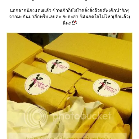
นอกจากน้องแดงแล้ว ข้าพเจ้าก็ยังบ้าคลั่งสั่งถ้วยคัพเค้กน่ารักๆ
จากมะกันมาอีกพรึ่บเลยค่ะ ฮะฮะฮ่า ก็มันอดใจไม่ไหว(อีกแล้ว)
นี่นะ