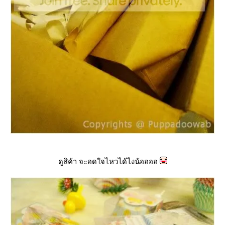
ดูสิค้า จะอดใจไหวได้ไงน้ออออ