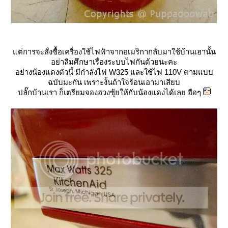
ต่การจะสั่งซื้อเครื่องใช้ไฟฟ้าจากอเมริกากลับมาใช้บ้านเฮานั้น
อย่าลืมศึกษาเรื่องระบบไฟกันด้วยนะคะ
อย่างน้องแดงตัวนี้ มีกำลังไฟ W325 และใช้ไฟ 110V ตามแบบ
ฉบับมะกัน เพราะงั้นถ้าใจร้อนเอามาเสียบ
ปลั๊กบ้านเรา ก็เตรียมจองฮวงซุ้ยให้กับน้องแดงได้เลย ฮือๆ