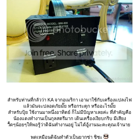
สำหรับท่านที่กลัวว่า KA จากอเมริกา เอามาใช้กับเครื่องแปลงไฟ
ล้วมันจะปลอดภัยมั๊ย หรือกระตุก หรืออะไรมั๊
สำหรับปุ้ย ใช้งานมาหนึ่งอาทิตย์ ก็ไม่มีปัญหาเลยค่ะ ที่สำคัญคือ
น้องแดงทำงานเป็นกุลสตรีมาก เดินเครื่องเงียบกริบ มีเสียง
วื้ดๆน้อยๆให้พอรู้ว่าดิฉันทำงานอยู่ ไม่ได้อู้งานนะคะคุณเจ้านา
พูดเหมือนดิฉันทำตัวเป็นยากูซ่า ชิชะ