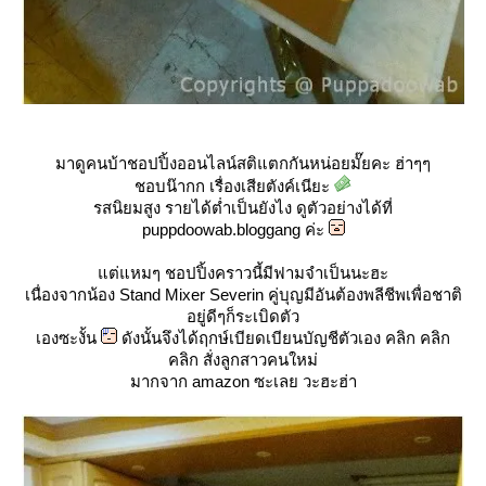
มาดูคนบ้าชอปปิ้งออนไลน์สติแตกกันหน่อยมั๊ยคะ ฮ่าๆๆ
ชอบน๊ากก เรื่องเสียตังค์เนียะ
รสนิยมสูง รายได้ต่ำเป็นยังไง ดูตัวอย่างได้ที่
puppdoowab.bloggang ค่ะ
ต่แหมๆ ชอปปิ้งคราวนี้มีฟามจำเป็นนะฮะ
เนื่องจากน้อง Stand Mixer Severin คู่บุญมีอันต้องพลีชีพเพื่อชาติ
อยู่ดีๆก็ระเบิดตัว
เองซะงั้น
ดังนั้นจึงได้ฤกษ์เบียดเบียนบัญชีตัวเอง คลิก คลิก
คลิก สั่งลูกสาวคนใหม่
มากจาก amazon ซะเลย วะฮะฮ่า