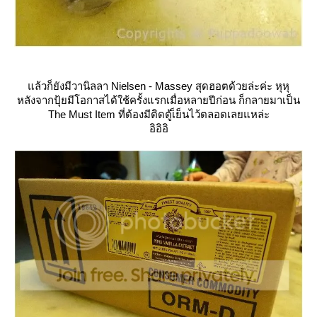
ล้วก็ยังมีวานิลลา Nielsen - Massey สุดฮอตด้วยล่ะค่ะ หุหุ
หลังจากปุ้ยมีโอกาสได้ใช้ครั้งแรกเมื่อหลายปีก่อน ก็กลายมาเป็น
The Must Item ที่ต้องมีติดตู้เ็ย็นไว้ตลอดเลยแหล่ะ
อิอิอิ