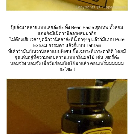
ปุ้ยสั่งมาหลายแบบเลยล่ะค่ะ ทั้ง Bean Paste สุดเทพ ทั้งหอม
ถมยังมีเม็ดวานิลลาผสมมาอีก
ไม่ต้องเสียเวลาขูดฝักวานิลลาล่ะทีนี้ ฮ่าๆๆๆ แล้วก็มีแบบ Pure
Extract ธรรมดา แล้วก็แบบ Tahitain
ที่เค้าว่ามันเป็นวานิลลาแบบพิเศษ ขึ้นเฉพาะที่เกาะตาฮิติ โดยมี
จุดเด่นอยู่ที่ความหอมหวานแบบกลิ่นผลไม้ เช่น เชอรี่ค่ะ
หอมจริง หอมจัง เมื่อวันก่อนเปิดใช้มาแล้ว คอนเฟริ์มมมมมม
อะโชะ !