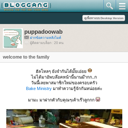
puppadoowab
ฝากข้อความหลังไมค์
ผู้ติดตามบล็อก : 20 คน
welcome to the family
ฮัลโหลๆ ยังจำกันได้มั๊ยเอ่
ไม่ได้มาอัพบล๊อคหน้านี้นานม๊ากก..ก
วันนี้เลยพาสมาชิกใหม่ของครอบครัว
Bake Ministry
มาทำความรู้จักกันหน่อยค่ะ
มามะ มาฝากตัวกับคุณๆเค้าเร๊วลูกกก