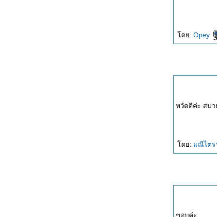
ดย:
Opey
หวัดดีค่ะ สบา
ดย:
มณีไตร
ชอบค่ะ