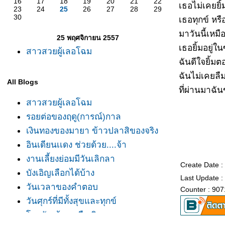
16
17
18
19
20
21
22
เธอไม่เคยยิ้
23
24
25
26
27
28
29
30
เธอทุกข์ หรื
มาวันนี้เหม
25 พฤศจิกายน 2557
เธอยิ้มอยู่ใ
สาวสวยผู้เลอโฉม
ฉันดีใจยิ้มต
ฉันไม่เคยลืม
All Blogs
ที่ผ่านมาฉั
สาวสวยผู้เลอโฉม
รอยต่อของฤดู(การณ์)กาล
เงินทองของมายา ข้าวปลาสิของจริง
อินเดียนเเดง ช่วยด้วย....จ้า
งานเลี้ยงย่อมมีวันเลิกลา
Create Date 
บังเอิญเลือกได้บ้าง
Last Update :
วันเวลาของคำตอบ
Counter : 907
วันศุกร์ที่มีทั้งสุขและทุกข์
ลกยังกว้างเหลือเกิน