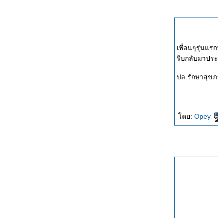
เพื่อนๆรุ่นแ
รีบกลับมาปร
ปล.รักษาสุขภ
ดย:
Opey