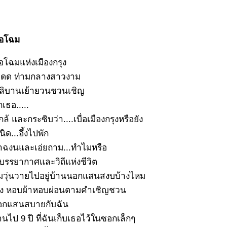
ลอโฉม
อโฉมแห่งเมืองกรุง
ดดด ท่ามกลางสาวงาม
ผลิบานเย้ายวนชวนเชิญ
เธอ.....
ล้ และกระซิบว่า....เบื่อเมืองกรุงหรือยัง
ิด...อึ้งไปพัก
้าฉงนและเอ่ยถาม...ทำไมหรือ
บรรยากาศและวิถีแห่งชีวิต
มวุ่นวายไปอยู่บ้านนอกแสนสงบบ้างไหม
ง หอบผ้าหอบผ่อนตามคำเชิญชวน
นอกแสนสบายกับฉัน
านไป 9 ปี ที่ฉันเก็บเธอไว้ในซอกเล็กๆ