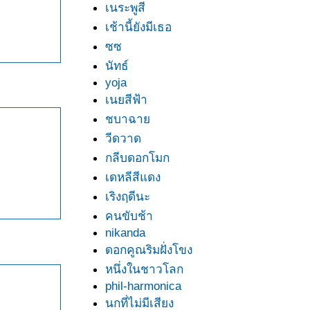
เนระพูสี
เช้านี้ยังมีเธอ
ซซ
นัทธ์
yoja
เนยสีฟ้า
ชบาฉา
วีดวาด
กลีบดอกโมก
เดหลีสีแดง
เริงฤดีนะ
คนขับช้า
nikanda
ดอกคูณริมฝั่งโขง
หนึ่งในชาวโลก
phil-harmonica
นกที่ไม่มีเสียง