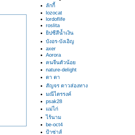
ลักกี้
lozocat
lordoflife
roslita
ิปซีสีน้ำเงิน
บังอร-บังเอิญ
axer
Aorora
คนจีนตัวน้อ
nature-delight
ดา ดา
สัญจร ดาวส่องทาง
มณีไตรรงค์
psak28
ม่ไก่
ไร้นาม
be-oct4
ป้าซ่าส์