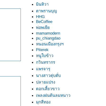
มินทิวา
ตาพรานบุญ
HHG
BeCoffee
พ่อพเยี
mamamodern
pu_chiangdao
หนอนเมืองกรุงฯ
Piterek
หนูใบข้าว
กวินทรากร
พรจารุ
นางสาวดุ่บดั่บ
ปลายแปรง
ดอกเสี้ยวขาว
เพลงฝนต้นลมหนาว
มุกสีทอง