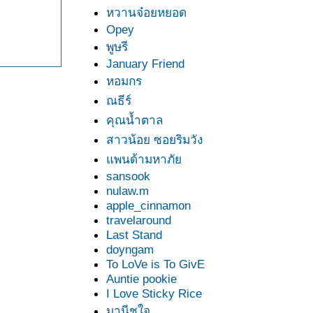
หวานจ๋อยหยอด
Opey
พูษรี
January Friend
หอมกร
ณธีร์
คุณน้ำตาล
สาวน้อย ซอยริมวัง
พนด้ามหาภั
sansook
nulaw.m
apple_cinnamon
travelaround
Last Stand
doyngam
To LoVe is To GivE
Auntie pookie
I Love Sticky Rice
มานีชูใจ