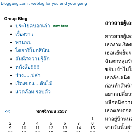
Bloggang.com : weblog for you and your gang
Group Blog
สาวสวยผู้เ
ประโยคบอกเล่า
เรื่องราว
สาวสวยผู้เล
พานพบ
เธองามเริด
ไดอารี่โมกสีเงิน
เธอแย้มยิ้ม
สัมผัสความรู้สึก
ฉันตกหลุมรัก
หนังสือ!!!!!!
ขยับเข้าไปใก
ว่าง....เปล่า
เธอลังเลนิด น
เรื่องของ....ต้นไม้
ก่อนทำสีหน
วดล้อม รอบตัว
อยากเปลี่ยน
หลีกหนีควา
เธอตอบตกล
<<
พฤศจิกายน 2557
มาอยู่บ้าน
1
2
3
4
5
6
7
8
จากวันนั้นผ่
9
10
11
12
13
14
15